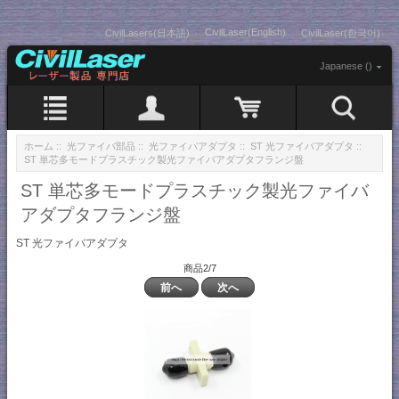
CivilLaser(English)
CivilLasers(日本語)
CivilLaser(한국어)
Japanese ()
ホーム
::
光ファイバ部品
::
光ファイバアダプタ
::
ST 光ファイバアダプタ
::
ST 単芯多モードプラスチック製光ファイバアダプタフランジ盤
ST 単芯多モードプラスチック製光ファイバ
アダプタフランジ盤
ST 光ファイバアダプタ
商品2/7
前へ
次へ