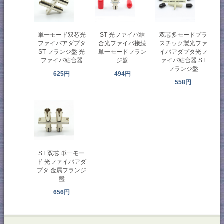
単一モード双芯光
ST 光ファイバ結
双芯多モードプラ
ファイバアダプタ
合光ファイバ接続
スチック製光ファ
ST フランジ盤 光
単一モードフラン
イバアダプタ光フ
ファイバ結合器
ジ盤
ァイバ結合器 ST
フランジ盤
625円
494円
558円
ST 双芯 単一モー
ド 光ファイバアダ
プタ 金属フランジ
盤
656円