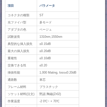
項目
パラメータ
コネクタの種類
ST
光ファイバ型
多モード
アダプタの色
ベージュ
試験波長
1310nm,1550nm
典型的な挿入損失
≤0.15dB
最大の挿入損失
≤0.20dB
重複性
≤0.10dB
交換できる性
≤0.20
挿抜性能
1,000 Mating, loss≤0.20dB
通路数
単芯
フレーム材料
プラスチック
ソケット材料(注文)
黙認 陶磁(Zr02)
作業温度
-2 0℃~ + 70℃