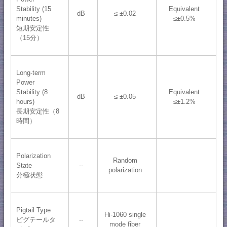
Stability (15
Equivalent
dB
≤ ±0.02
minutes)
≤±0.5%
短期安定性
（15分）
Long-term
Power
Stability (8
Equivalent
dB
≤ ±0.05
hours)
≤±1.2%
長期安定性（8
時間）
Polarization
Random
State
--
polarization
分極状態
Pigtail Type
Hi-1060 single
ピグテールタ
--
mode fiber