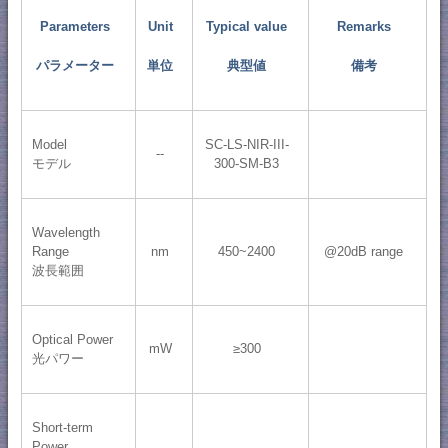
Parameters
Unit
Typical value
Remarks
パラメーター
単位
典型値
備考
Model
SC-LS-NIR-III-
--
モデル
300-SM-B3
Wavelength
Range
nm
450~2400
@20dB range
波長範囲
Optical Power
mW
≥300
光パワー
Short-term
Power