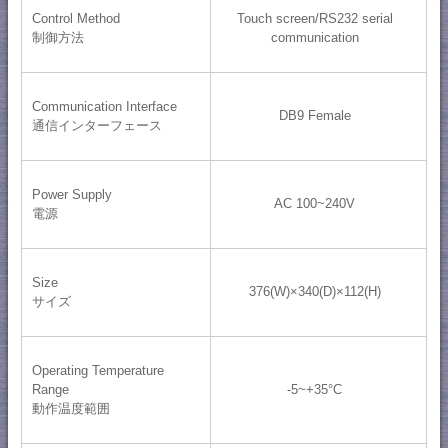
Control Method
Touch screen/RS232 serial
制御方法
communication
Communication Interface
DB9 Female
通信インターフェース
Power Supply
AC 100~240V
電源
Size
376(W)×340(D)×112(H)
サイズ
Operating Temperature
Range
-5~+35°C
動作温度範囲