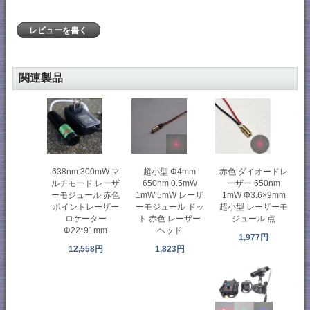
レビューを書く
関連製品
638nm 300mW マ
超小型 Φ4mm
赤色 ダイオードレ
ルチモード レーザ
650nm 0.5mW
ーザー 650nm
ーモジュール 赤色
1mW 5mW レーザ
1mW Φ3.6×9mm
ポイントレーザー
ーモジュール ドッ
超小型 レーザーモ
ロケーター
ト 赤色 レーザー
ジュール 点
Φ22*91mm
ヘッド
1,977円
12,558円
1,823円