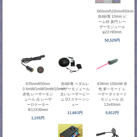
660nm/520nm/450nm
赤/緑/青 10mm ビ
ーム径 真円 レー
ザーモジュール
φ22×90mm
50,529円
635nm/650nm
赤/緑/青 ペダルレ
638nm 100mW 赤
0.4mW/1mW/3mW/10mW
ーザーモジュール
色 単一モード レ
赤色 レーザーモジ
太いレーザービー
ーザーダイオード
ュール 点 レーザ
ム DJ ステージシ
モジュール 点
ーロケーター
ョー
12x40mm
Φ12X30mm
11,663円
5,912円
1,155円