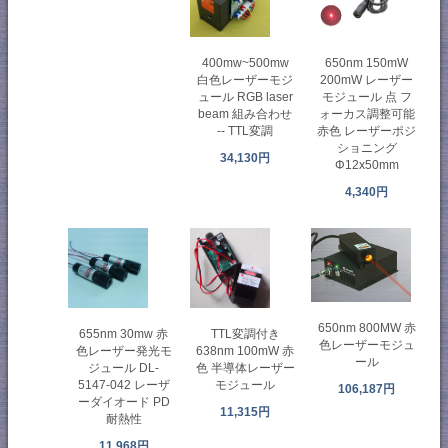
400mw~500mw
650nm 150mW
白色レーザーモジ
200mW レーザー
ュール RGB laser
モジュール 点 フ
beam 組み合わせ
ォーカス調整可能
-- TTL変調
赤色 レーザーポジ
ショニング
34,130円
Φ12x50mm
4,340円
650nm 800MW 赤
TTL変調付き
655nm 30mw 赤
色レーザーモジュ
638nm 100mW 赤
色レーザー発光モ
ール
色 半導体レーザー
ジュール DL-
モジュール
5147-042 レーザ
106,187円
ーダイオード PD
11,315円
耐熱性
11,968円