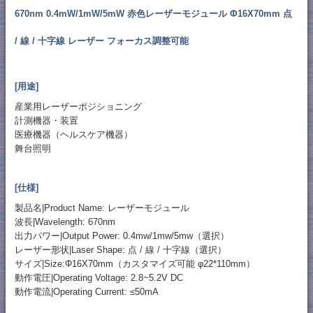
670nm 0.4mW/1mW/5mW 赤色レーザーモジュール Φ16X70mm 点
/ 線 / 十字線 レーザー フォーカス調整可能
[用途]
産業用レーザーポジショニング
計測機器・装置
医療機器（ヘルスケア機器）
舞台照明
[仕様]
製品名|Product Name: レーザーモジュール
波長|Wavelength: 670nm
出力パワー|Output Power: 0.4mw/1mw/5mw（選択）
レーザー形状|Laser Shape: 点 / 線 / 十字線（選択）
サイズ|Size:Φ16X70mm（カスタマイズ可能 φ22*110mm）
動作電圧|Operating Voltage: 2.8~5.2V DC
動作電流|Operating Current: ≤50mA