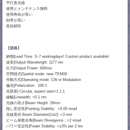
平行直光線
使用とメンテナンス無料
使用寿命が長い
効率が高い
高信頼性
【規格】
納期|Lead Time: 3~7 workingdays! Custom product available!
波長|Output Wavelength: 1177 nm
出力|Output Power: 600mw
空間様式|Spatial mode: near TEM00
作動方式|Operating mode: CW or Modulation
偏光|Polarization: 100:1
光斑形| Circular, aspect ratio<1.1:1
線幅|Linewidth: <0.1 nm
光線の高さ|Beam Height: 29mm
指し安定性|Pointing Stability: <0.05 mrad
光線直径:Beam Diameter(1/e2): <3 mm
ビーム発散全角|Beam Divergence：<2 mrad
パワー安定性|Power Stability: <±3% per 2 hrs