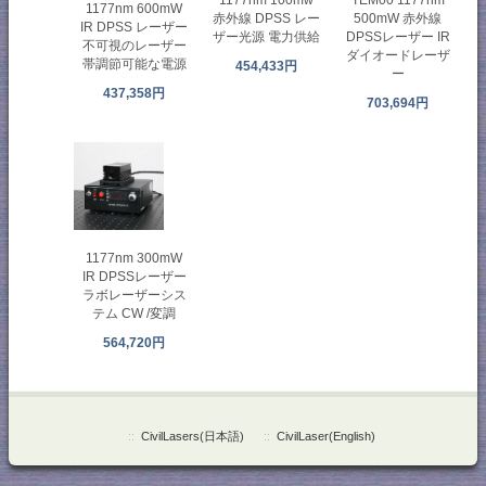
1177nm 100mw
TEM00 1177nm
1177nm 600mW
赤外線 DPSS レー
500mW 赤外線
IR DPSS レーザー
ザー光源 電力供給
DPSSレーザー IR
不可視のレーザー
ダイオードレーザ
帯調節可能な電源
454,433円
ー
437,358円
703,694円
1177nm 300mW
IR DPSSレーザー
ラボレーザーシス
テム CW /変調
564,720円
::
CivilLasers(日本語)
::
CivilLaser(English)