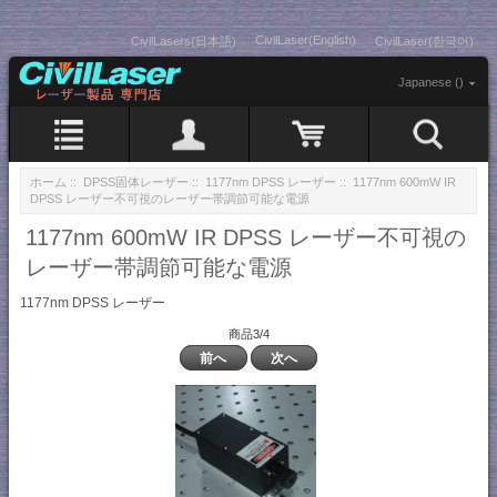
CivilLaser(English)
CivilLasers(日本語)
CivilLaser(한국어)
Japanese ()
ホーム
::
DPSS固体レーザー
::
1177nm DPSS レーザー
:: 1177nm 600mW IR
DPSS レーザー不可視のレーザー帯調節可能な電源
1177nm 600mW IR DPSS レーザー不可視の
レーザー帯調節可能な電源
1177nm DPSS レーザー
商品3/4
前へ
次へ