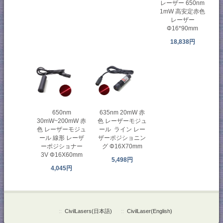
レーザー 650nm
1mW 高安定赤色
レーザー
Φ16*90mm
18,838円
650nm
635nm 20mW 赤
30mW~200mW 赤
色 レーザーモジュ
色 レーザーモジュ
ール ライン レー
ール 線形 レーザ
ザーポジショニン
ーポジショナー
グ Φ16X70mm
3V Φ16X60mm
5,498円
4,045円
::
CivilLasers(日本語)
::
CivilLaser(English)