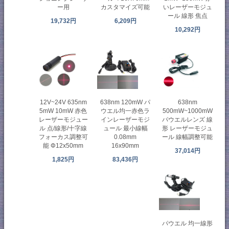
ー用
カスタマイズ可能
いレーザーモジュ
ール 線形 焦点
19,732円
6,209円
10,292円
638nm 120mW パ
12V~24V 635nm
638nm
ウエル均一赤色ラ
5mW 10mW 赤色
500mW~1000mW
インレーザーモジ
レーザーモジュー
パウエルレンズ 線
ュール 最小線幅
ル 点/線形/十字線
形 レーザーモジュ
0.08mm
フォーカス調整可
ール 線幅調整可能
16x90mm
能 Φ12x50mm
37,014円
83,436円
1,825円
パウエル 均一線形