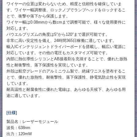
ワイヤーの位置は変わらないため、精度と信頼性を確保していま
す。ワイヤー幅調整後、ロックノブでランプヘッドをロックするこ
とで、衝撃や落下から保護します。
ワイヤー幅は0.08mmから数cmまで調整可能で、様々な使用要件に
対応します。
パウエルプリズムの角度は5°から120°まで選択可能です。
非常に高い安定性を備え、24時間365日稼働に適しています。
輸入ICインテリジェントドライバーボードを搭載し、幅広い電源に
対応しています。その他の電圧もカスタマイズ可能です。
内部に熱伝導性シリコンとAB接着剤を充填することで、優れた放熱
性と耐衝撃性、落下保護性を実現しています。
外殻は航空グレードのアルミニウム製で、絶縁ワニスを塗布するこ
とで、優れた放熱性、耐衝撃性、落下保護性、静電気防止性を実現
しています。
耐高温性と耐腐食性に優れた電線は、あらゆる天候下、あらゆる用
途に適しています。
[仕様]
製品名：レーザーモジュール
波長：638nm
出力：120mW