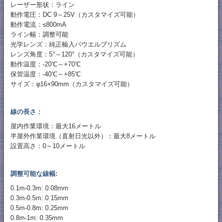
レーザー形状：ライン
動作電圧：DC 9～25V（カスタマイズ可能）
動作電流：≤800mA
ライン幅：調整可能
光学レンズ：純正輸入パウエルプリズム
レンズ角度：5°～120°（カスタマイズ可能）
動作温度：-20℃～+70℃
保管温度：-40℃～+85℃
サイズ：φ16×90mm（カスタマイズ可能）
線の長さ：
屋内作業環境：最大16メートル
半屋外作業環境（直射日光以外）：最大8メートル
設置高さ：0～10メートル
調整可能な線幅:
0.1m-0.3m: 0.08mm
0.3m-0.5m: 0.15mm
0.5m-0.8m: 0.25mm
0.8m-1m: 0.35mm