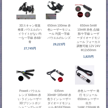
3Dスキャン視覚
650nm 5mW
650nm 100mw 赤
検査 パウエルのハ
10mW 赤色 点/線
色レーザーモジュ
イライトがない均
形/十字線 レーザ
ール 均質一字線
一な一字線 赤/緑/
ーダイオードモジ
パウエルのレンズ
青
ュール フォーカス
29,223円
調整可能 12V 24V
27,745円
Φ12x50mm
1,825円
Powell パウエル
635nm
赤色 レーザー 発
レンズ 648nm 赤
30mW~185mW 赤
行 モジュール
い ラインレーザー
色ライン レーザー
650nm レーザー
3Dプリントポジ
ダイオードモジュ
出力
ショニングレーザ
ール Φ16X70mm
1mW~150mW 赤