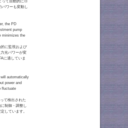
によって自動的にロ
力パワーも変動し
er, the PD
justment pump
de minimizes the
動的に監視および
入力光パワーが変
FAに適していま
ill automatically
nput power and
 fluctuate
よって検出された
的に制御・調整し
安定しています。