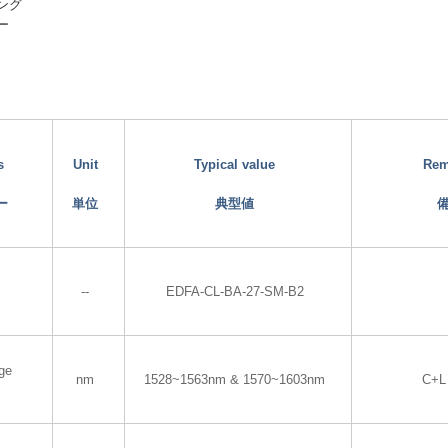
ング
ー
s
Unit
Typical value
Rem
ー
単位
典型値
--
EDFA-CL-BA-27-SM-B2
ge
nm
1528~1563nm & 1570~1603nm
C+L