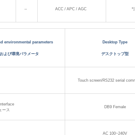
--
ACC / APC / AGC
*
and environmental parameters
Desktop Type
および環境パラメータ
デスクトップ型
Touch screen/RS232 serial com
nterface
DB9 Female
ェース
AC 100~240V