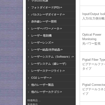
ラボLED光源
フォトダイオード(PD)->
Input/Output Isol
パルスレーザダイオード->
入力/出力側分離
赤外線レーザー照明
レーザーパワーメータ->
Optical Power
レーザー 彫刻機
Monitoring
レーザーレンズ->
光パワー監視
レーザー結晶/光学結晶->
レーザーシステム（Software）->
Pigtail Fiber Typ
レーザシステム（線レーザ）
ピグテールファ
タイプ
レーザーステージライト->
CO2 レーザー->
Pigtail Connecto
他のレーザー製品
ピグテールコネ
他のレーザーカテゴリ->
イプ
特価商品 ...
新着商品...