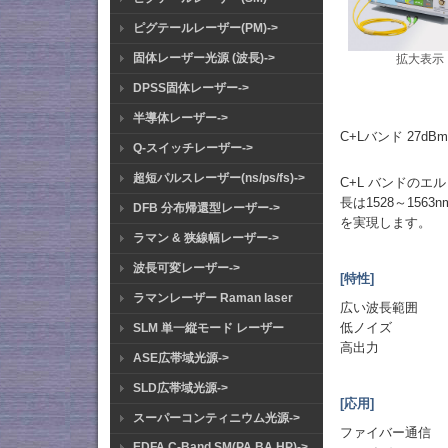
ピグテールレーザー(PM)->
固体レーザー光源 (波長)->
拡大表示
DPSS固体レーザー->
半導体レーザー->
C+Lバンド 27dB
Q-スイッチレーザー->
超短パルスレーザー(ns/ps/fs)->
C+L バンドのエ
長は1528～15
DFB 分布帰還型レーザー->
を実現します。
ラマン & 狭線幅レーザー->
波長可変レーザー->
[特性]
ラマンレーザー Raman laser
広い波長範囲
低ノイズ
SLM 単一縦モード レーザー
高出力
ASE広帯域光源->
SLD広帯域光源->
[応用]
スーパーコンティニウム光源->
ファイバー通信
EDFA C-Band SM(PA BA HP)->