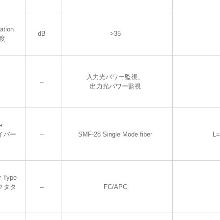
ation
dB
>35
度
入力光パワー監視、
--
出力光パワー監視
e
イバー
--
SMF-28 Single Mode fiber
L
r Type
クタタ
--
FC/APC