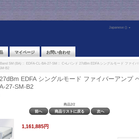
Japanese ()
品
マイページ
お問い合わせ
Band SM (BA)
::
EDFA-CL-BA-27-SM
:: C+Lバンド 27dBm EDFA シングルモード ファ
SM-B2
 27dBm EDFA シングルモード ファイバーアンプ
A-27-SM-B2
M
商品2/2
前へ
商品リストに戻る
次へ
1,161,885円