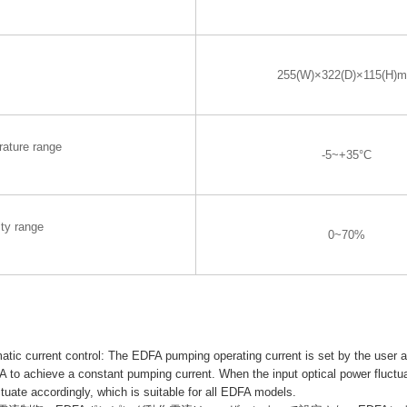
255(W)×322(D)×115(H)
rature range
-5~+35°C
ty range
0~70%
ic current control: The EDFA pumping operating current is set by the user a
 to achieve a constant pumping current. When the input optical power fluctua
ctuate accordingly, which is suitable for all EDFA models.