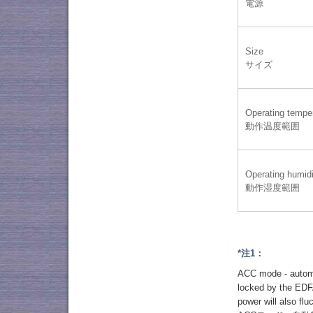
電源
Size
サイズ
Operating tempe
動作温度範囲
Operating humidi
動作湿度範囲
*注1：
ACC mode - automat
locked by the EDFA
power will also flu