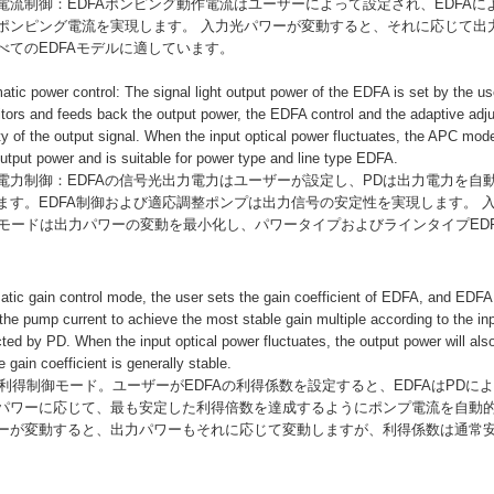
自動電流制御：EDFAポンピング動作電流はユーザーによって設定され、EDFA
ポンピング電流を実現します。 入力光パワーが変動すると、それに応じて出
べてのEDFAモデルに適しています。
ic power control: The signal light output power of the EDFA is set by the us
itors and feeds back the output power, the EDFA control and the adaptive ad
ity of the output signal. When the input optical power fluctuates, the APC mo
 output power and is suitable for power type and line type EDFA.
自動電力制御：EDFAの信号光出力電力はユーザーが設定し、PDは出力電力を自
ます。EDFA制御および適応調整ポンプは出力信号の安定性を実現します。 
Cモードは出力パワーの変動を最小化し、パワータイプおよびラインタイプED
c gain control mode, the user sets the gain coefficient of EDFA, and EDFA w
 the pump current to achieve the most stable gain multiple according to the i
ted by PD. When the input optical power fluctuates, the output power will also
e gain coefficient is generally stable.
動利得制御モード。ユーザーがEDFAの利得係数を設定すると、EDFAはPDに
パワーに応じて、最も安定した利得倍数を達成するようにポンプ電流を自動
ーが変動すると、出力パワーもそれに応じて変動しますが、利得係数は通常