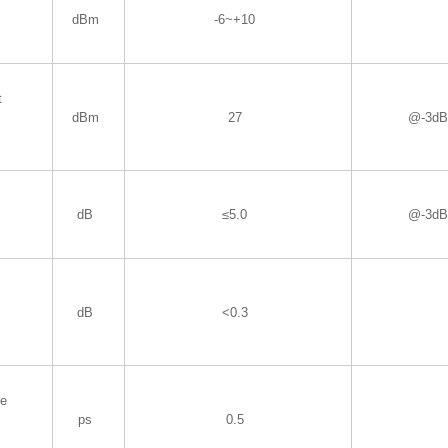
dBm
-6~+10
t
dBm
27
@-3dB
dB
≤5.0
@-3dB
dB
<0.3
de
ps
0.5