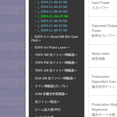
|_ EDFA-CL-BA-23-SM
Input Power
|_ EDFA-CL-BA-25-SM
入力パワー
|_ EDFA-CL-BA-26-SM
|_ EDFA-CL-BA-27-SM
|_ EDFA-CL-BA-30-SM
Saturated Outpu
|_ EDFA-CL-BA-33-SM
Power
|_ EDFA-CL-BA-37-SM
飽和出力パワー
EDFA C++ Band SM (BA Gain
Flat)->
EDFA for Pulse Laser->
Noise Index
YDFA SM 光ファイバ増幅器->
雑音指数
YDFA PM 光ファイバ増幅器->
TDFA SM 光ファイバ増幅器->
Polarization
SOA SM 光ファイバ増幅器->
Dependent Gain
ラマン増幅器(ポンプ)->
偏光依存ゲイン
AOM 音響光学変調器->
光ファイバ部品->
Polarization Mo
Dispersion
ビーム拡大器/平行
偏光モード分散