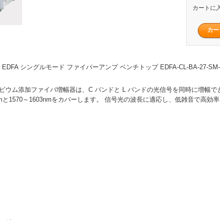
カートに
m EDFA シングルモード ファイバーアンプ ベンチトップ EDFA-CL-BA-27-SM-
ルビウム添加ファイバ増幅器は、C バンドと L バンドの光信号を同時に増幅で
63nmと1570～1603nmをカバーします。 信号光の波長に適応し、低雑音で高