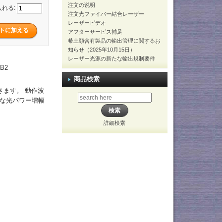
注文の说明
入れる:
注文光ファイバー結合レーザー
レーザービデオ
アフターサービス補足
希土類含有製品の輸出管理に関するお
知らせ（2025年10月15日）
レーザー光源の新たな輸出規制要件
B2
商品検索
きます。 動作波
効率な光パワー増幅
詳細検索