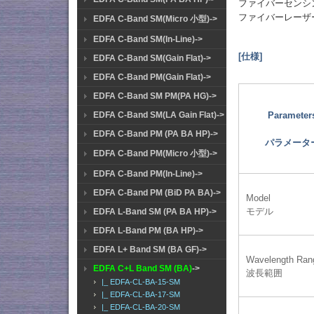
ファイバーセンシ
ファイバーレーザ
EDFA C-Band SM(Micro 小型)->
EDFA C-Band SM(In-Line)->
[仕様]
EDFA C-Band SM(Gain Flat)->
EDFA C-Band PM(Gain Flat)->
EDFA C-Band SM PM(PA HG)->
Parameter
EDFA C-Band SM(LA Gain Flat)->
EDFA C-Band PM (PA BA HP)->
パラメータ
EDFA C-Band PM(Micro 小型)->
EDFA C-Band PM(In-Line)->
EDFA C-Band PM (BiD PA BA)->
Model
モデル
EDFA L-Band SM (PA BA HP)->
EDFA L-Band PM (BA HP)->
EDFA L+ Band SM (BA GF)->
Wavelength Ran
EDFA C+L Band SM (BA)
->
波長範囲
|_ EDFA-CL-BA-15-SM
|_ EDFA-CL-BA-17-SM
|_ EDFA-CL-BA-20-SM