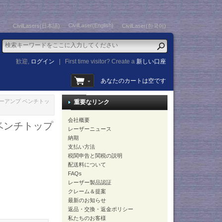
CivilLaser(English)
CivilLasers(日本語)
CivilLaser(한국어)
歓迎,
ログイン
|
First time visitor? Create a
新しい口座
あなたのカートは空です
イバーアンプ ベンチトッ
重要なリンク
会社概要
 ベンチトップ
レーザーニュース
納期
支払い方法
税関申告と関税の説明
配送料について
FAQs
レーザー製品認証
クレーム＆提案
最新のお知らせ
返品・交換・返金ポリシー
私たちのお客様