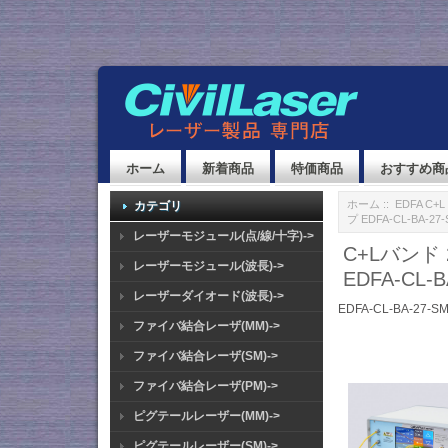
ホーム
新着商品
特価商品
おすすめ商
ホーム
::
EDFA C+L 
カテゴリ
プ EDFA-CL-BA-27-
レーザーモジュール(点/線/十字)->
C+Lバンド
レーザーモジュール(波長)->
EDFA-CL-B
レーザーダイオード(波長)->
EDFA-CL-BA-27-S
ファイバ結合レーザ(MM)->
ファイバ結合レーザ(SM)->
ファイバ結合レーザ(PM)->
ピグテールレーザー(MM)->
ピグテールレーザー(SM)->