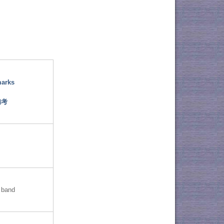
arks
備考
 band