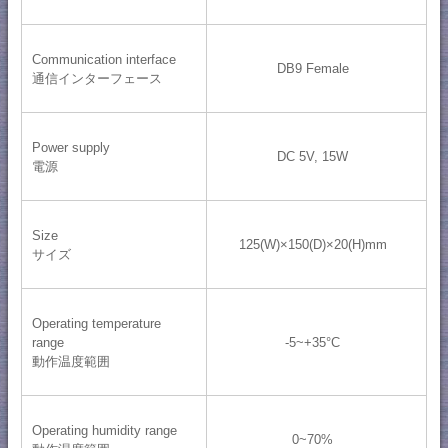
Communication interface
DB9 Female
通信インターフェース
Power supply
DC 5V, 15W
電源
Size
125(W)×150(D)×20(H)mm
サイズ
Operating temperature
range
-5~+35°C
動作温度範囲
Operating humidity range
0~70%