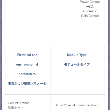
Power Control
AGC:
Automatic
Gain Control
Electrical and
Module Type
environmental
モジュールタイプ
parameters
電気および環境パラメータ
Control method
RS232 Serial communication
制御モード