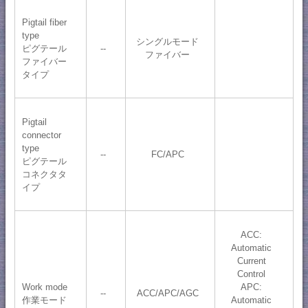
Pigtail fiber
type
シングルモード
ピグテール
--
ファイバー
ファイバー
タイプ
Pigtail
connector
type
--
FC/APC
ピグテール
コネクタタ
イプ
ACC:
Automatic
Current
Control
Work mode
APC:
--
ACC/APC/AGC
作業モード
Automatic