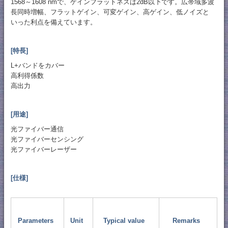
1568～1608 nmで、ゲインフラットネスは2dB以下です。広帯域多波
長同時増幅、フラットゲイン、可変ゲイン、高ゲイン、低ノイズと
いった利点を備えています。
[特長]
L+バンドをカバー
高利得係数
高出力
[用途]
光ファイバー通信
光ファイバーセンシング
光ファイバーレーザー
[仕様]
Parameters
Unit
Typical value
Remarks