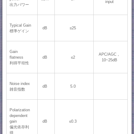
input
出力パワー
Typical Gain
dB
≤25
標準ゲイン
Gain
APC/AGC，
flatness
dB
≤2
10~25dB
利得平坦性
Noise index
dB
5.0
雑音指数
Polarization
dependent
gain
dB
≤0.3
偏光依存利
得