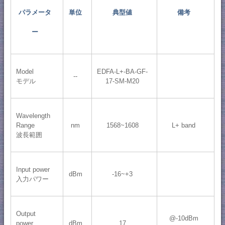
パラメータ
単位
典型値
備考
ー
Model
EDFA-L+-BA-GF-
--
モデル
17-SM-M20
Wavelength
Range
nm
1568~1608
L+ band
波長範囲
Input power
dBm
-16~+3
入力パワー
Output
@-10dBm
power
dBm
17