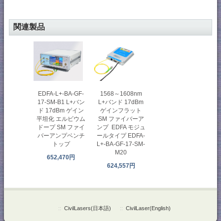
関連製品
1568～1608nm
EDFA-L+-BA-GF-
L+バンド 17dBm
17-SM-B1 L+バン
ゲインフラット
ド 17dBm ゲイン
SM ファイバーア
平坦化 エルビウム
ンプ EDFA モジュ
ドープ SM ファイ
ールタイプ EDFA-
バーアンプベンチ
L+-BA-GF-17-SM-
トップ
M20
652,470円
624,557円
::
CivilLasers(日本語)
::
CivilLaser(English)