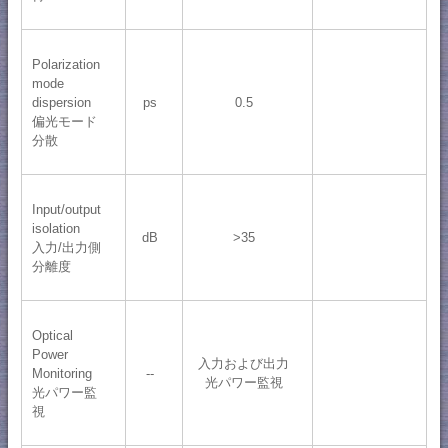
Polarization
mode
dispersion
ps
0.5
偏光モード
分散
Input/output
isolation
dB
>35
入力/出力側
分離度
Optical
Power
入力および出力
Monitoring
--
光パワー監視
光パワー監
視