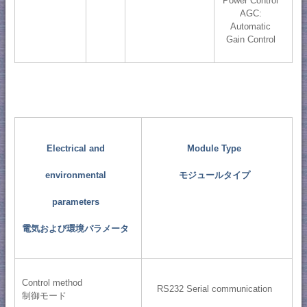
Power Control
AGC:
Automatic
Gain Control
Electrical and
Module Type
environmental
モジュールタイプ
parameters
電気および環境パラメータ
Control method
RS232 Serial communication
制御モード