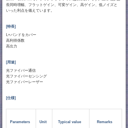
長同時増幅、フラットゲイン、可変ゲイン、高ゲイン、低ノイズと
いった利点を備えています。
[特長]
L+バンドをカバー
高利得係数
高出力
[用途]
光ファイバー通信
光ファイバーセンシング
光ファイバーレーザー
[仕様]
Parameters
Unit
Typical value
Remarks