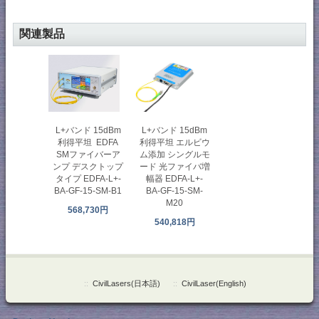
関連製品
L+バンド 15dBm
L+バンド 15dBm
利得平坦 エルビウ
利得平坦 EDFA
ム添加 シングルモ
SMファイバーア
ード 光ファイバ増
ンプ デスクトップ
幅器 EDFA-L+-
タイプ EDFA-L+-
BA-GF-15-SM-
BA-GF-15-SM-B1
M20
568,730円
540,818円
::
CivilLasers(日本語)
::
CivilLaser(English)