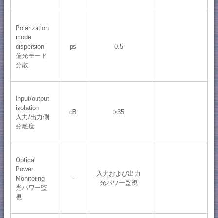
Polarization
mode
dispersion
ps
0.5
偏光モード
分散
Input/output
isolation
dB
>35
入力/出力側
分離度
Optical
Power
入力および出力
Monitoring
--
光パワー監視
光パワー監
視