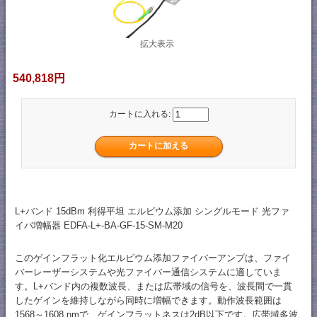
拡大表示
540,818円
カートに入れる:
L+バンド 15dBm 利得平坦 エルビウム添加 シングルモード 光ファ
イバ増幅器 EDFA-L+-BA-GF-15-SM-M20
このゲインフラット化エルビウム添加ファイバーアンプは、ファイ
バーレーザーシステムや光ファイバー通信システムに適していま
す。L+バンド内の複数波長、または広帯域の信号を、波長間で一貫
したゲインを維持しながら同時に増幅できます。動作波長範囲は
1568～1608 nmで、ゲインフラットネスは2dB以下です。広帯域多波