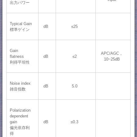
出力パワー
Typical Gain
dB
≤25
標準ゲイン
Gain
APC/AGC，
flatness
dB
≤2
10~25dB
利得平坦性
Noise index
dB
5.0
雑音指数
Polarization
dependent
gain
dB
≤0.3
偏光依存利
得