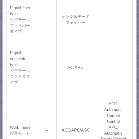
Pigtail fiber
type
シングルモード
ピグテール
--
ファイバー
ファイバー
タイプ
Pigtail
connector
type
--
FC/APC
ピグテール
コネクタタ
イプ
ACC:
Automatic
Current
Control
Work mode
APC:
--
ACC/APC/AGC
作業モード
Automatic