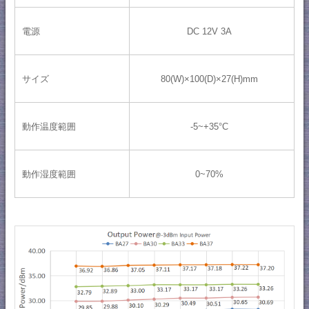
電源
DC 12V 3A
サイズ
80(W)×100(D)×27(H)mm
動作温度範囲
-5~+35°C
動作湿度範囲
0~70%