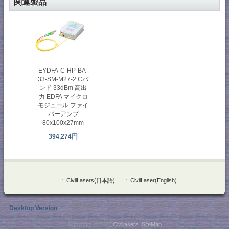
関連製品
EYDFA-C-HP-BA-
33-SM-M27-2 Cバ
ンド 33dBm 高出
力 EDFA マイクロ
モジュール ファイ
バーアンプ
80x100x27mm
394,274円
::
CivilLasers(日本語)
::
CivilLaser(English)
Desktop Version
Copyright © 2026
Civillasers
.
SiteMap