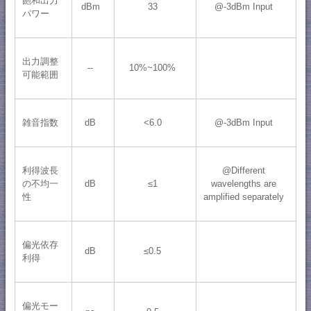
飽和出力
dBm
33
@-3dBm Input
パワー
出力調整
--
10%~100%
可能範囲
雑音指数
dB
<6.0
@-3dBm Input
利得波長
@Different
の不均一
dB
≤1
wavelengths are
性
amplified separately
偏光依存
dB
≤0.5
利得
偏光モー