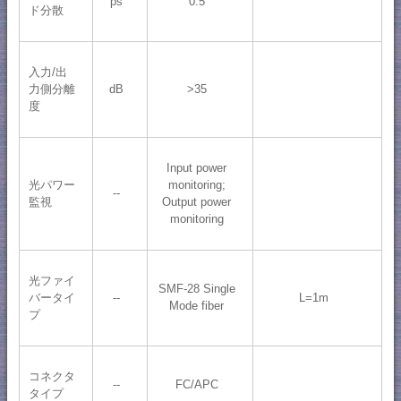
ps
0.5
ド分散
入力/出
力側分離
dB
>35
度
Input power
光パワー
monitoring;
--
監視
Output power
monitoring
光ファイ
SMF-28 Single
バータイ
--
L=1m
Mode fiber
プ
コネクタ
--
FC/APC
タイプ