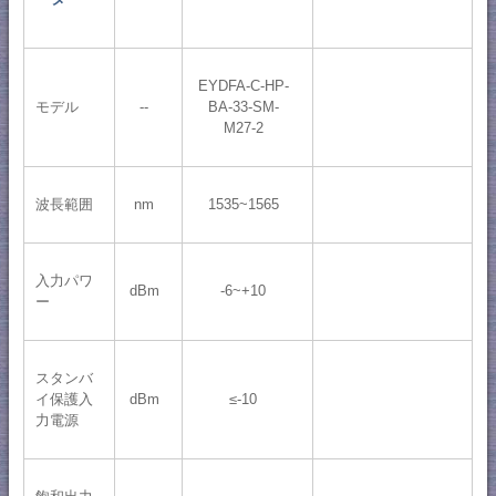
EYDFA-C-HP-
モデル
--
BA-33-SM-
M27-2
波長範囲
nm
1535~1565
入力パワ
dBm
-6~+10
ー
スタンバ
イ保護入
dBm
≤-10
力電源