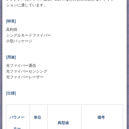
ションに適しています。
[特長]
高利得
シングルモードファイバー
小型パッケージ
[用途]
光ファイバー通信
光ファイバーセンシング
光ファイバーレーザー
[仕様]
パラメー
単位
備考
典型値
ター