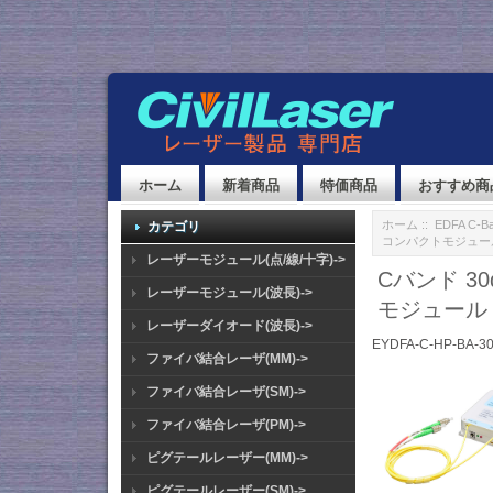
ホーム
新着商品
特価商品
おすすめ商
ホーム
::
EDFA C-B
カテゴリ
コンパクトモジュール 80x
レーザーモジュール(点/線/十字)->
Cバンド 3
レーザーモジュール(波長)->
モジュール 80
レーザーダイオード(波長)->
EYDFA-C-HP-BA-3
ファイバ結合レーザ(MM)->
ファイバ結合レーザ(SM)->
ファイバ結合レーザ(PM)->
ピグテールレーザー(MM)->
ピグテールレーザー(SM)->