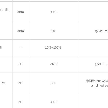
入力電
dBm
≤-10
dBm
30
@-3dBm 
囲
--
10%~100%
dB
<6.0
@-3dBm 
@Different wav
一性
dB
≤1
amplified se
dB
≤0.5