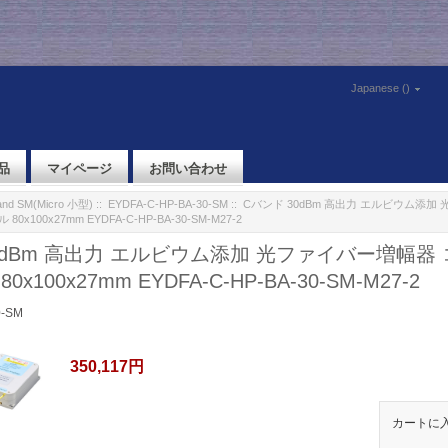
Japanese ()
品
マイページ
お問い合わせ
and SM(Micro 小型)
::
EYDFA-C-HP-BA-30-SM
:: Cバンド 30dBm 高出力 エルビウム添
100x27mm EYDFA-C-HP-BA-30-SM-M27-2
0dBm 高出力 エルビウム添加 光ファイバー増幅器
x100x27mm EYDFA-C-HP-BA-30-SM-M27-2
0-SM
350,117円
カートに