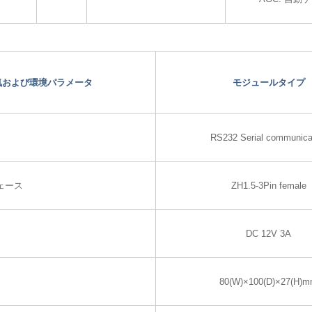
気および環境パラメータ
モジュールタイプ
RS232 Serial communica
ェース
ZH1.5-3Pin female
DC 12V 3A
80(W)×100(D)×27(H)