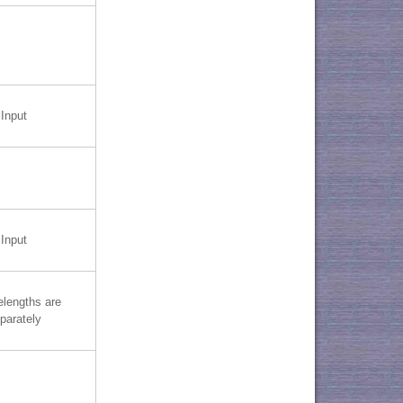
Input
Input
elengths are
parately