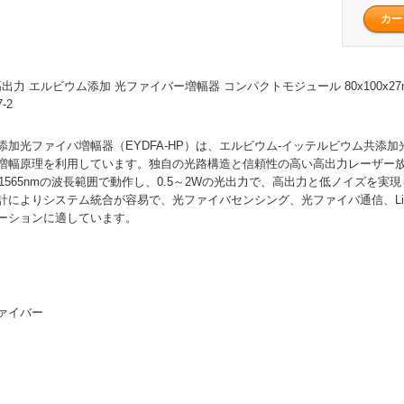
 高出力 エルビウム添加 光ファイバー増幅器 コンパクトモジュール 80x100x27mm
-2
添加光ファイバ増幅器（EYDFA-HP）は、エルビウム-イッテルビウム共添
増幅原理を利用しています。独自の光路構造と信頼性の高い高出力レーザー
～1565nmの波長範囲で動作し、0.5～2Wの光出力で、高出力と低ノイズを実
計によりシステム統合が容易で、光ファイバセンシング、光ファイバ通信、Li
ーションに適しています。
ァイバー