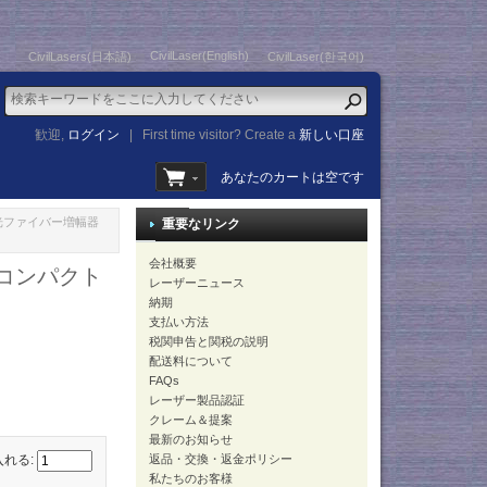
CivilLaser(English)
CivilLasers(日本語)
CivilLaser(한국어)
歓迎,
ログイン
|
First time visitor? Create a
新しい口座
あなたのカートは空です
加 光ファイバー増幅器
重要なリンク
会社概要
 コンパクト
レーザーニュース
納期
支払い方法
税関申告と関税の説明
配送料について
FAQs
レーザー製品認証
クレーム＆提案
最新のお知らせ
返品・交換・返金ポリシー
入れる:
私たちのお客様