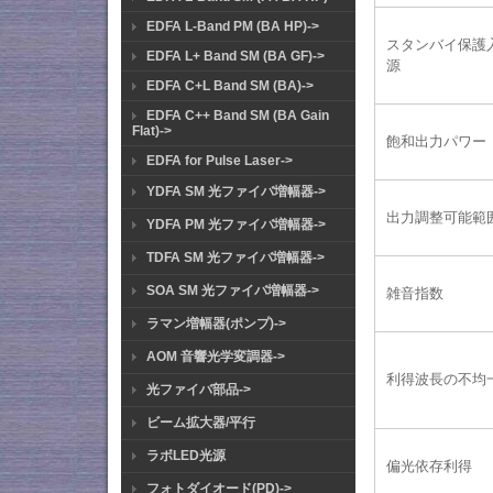
EDFA L-Band PM (BA HP)->
スタンバイ保護
EDFA L+ Band SM (BA GF)->
源
EDFA C+L Band SM (BA)->
EDFA C++ Band SM (BA Gain
Flat)->
飽和出力パワー
EDFA for Pulse Laser->
YDFA SM 光ファイバ増幅器->
出力調整可能範
YDFA PM 光ファイバ増幅器->
TDFA SM 光ファイバ増幅器->
SOA SM 光ファイバ増幅器->
雑音指数
ラマン増幅器(ポンプ)->
AOM 音響光学変調器->
利得波長の不均
光ファイバ部品->
ビーム拡大器/平行
ラボLED光源
偏光依存利得
フォトダイオード(PD)->