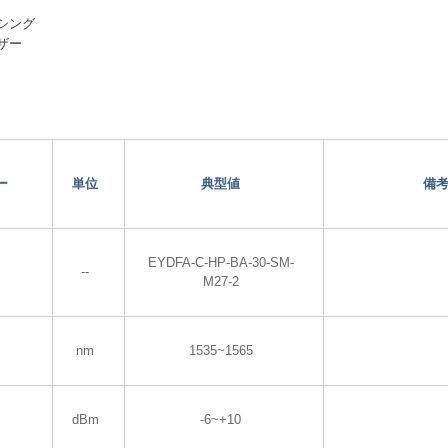
シング
ザー
ー
単位
典型値
備
EYDFA-C-HP-BA-30-SM-
--
M27-2
nm
1535~1565
dBm
-6~+10