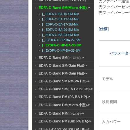
光ファイバー通信
光ファイバーセン
EDFA C-Band SM(Micro 小型)
->
光ファイバーレー
|_ EDFA-C-BA-10-SM-Mic
|_ EDFA-C-BA-13-SM-Mic
|_ EDFA-C-BA-17-SM-Mic
[仕様]
|_ EDFA-C-BA-20-SM-Mic
|_ EDFA-C-BA-23-SM-Mic
|_ EYDFA-C-HP-BA-27-SM
|_ EYDFA-C-HP-BA-30-SM
|_ EYDFA-C-HP-BA-33-SM
パラメータ
EDFA C-Band SM(In-Line)->
EDFA C-Band SM(Gain Flat)->
EDFA C-Band PM(Gain Flat)->
モデル
EDFA C-Band SM PM(PA HG)->
EDFA C-Band SM(LA Gain Flat)->
EDFA C-Band PM (PA BA HP)->
波長範囲
EDFA C-Band PM(Micro 小型)->
EDFA C-Band PM(In-Line)->
EDFA C-Band PM (BiD PA BA)->
入力パワー
EDFA L-Band SM (PA BA HP)->