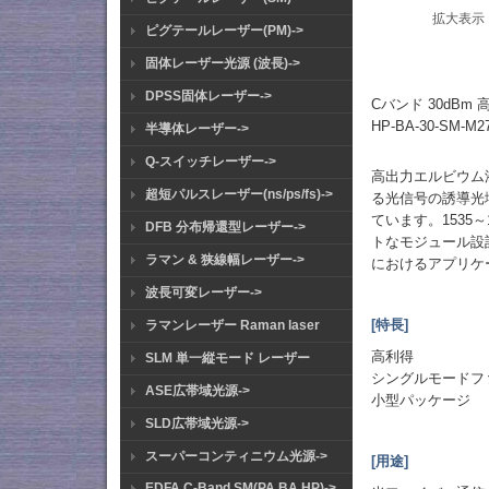
拡大表示
ピグテールレーザー(PM)->
固体レーザー光源 (波長)->
DPSS固体レーザー->
Cバンド 30dBm
HP-BA-30-SM-M27
半導体レーザー->
Q-スイッチレーザー->
高出力エルビウム
超短パルスレーザー(ns/ps/fs)->
る光信号の誘導光
ています。1535
DFB 分布帰還型レーザー->
トなモジュール設
ラマン & 狭線幅レーザー->
におけるアプリケ
波長可変レーザー->
[特長]
ラマンレーザー Raman laser
高利得
SLM 単一縦モード レーザー
シングルモードフ
ASE広帯域光源->
小型パッケージ
SLD広帯域光源->
スーパーコンティニウム光源->
[用途]
EDFA C-Band SM(PA BA HP)->