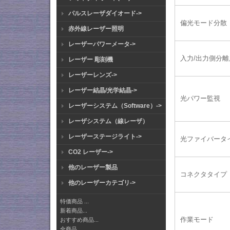
パルスレーザダイオード->
偏光モード分散
赤外線レーザー照明
レーザーパワーメータ->
入力/出力側分離
レーザー 彫刻機
レーザーレンズ->
レーザー結晶/光学結晶->
光パワー監視
レーザーシステム（Software）->
レーザシステム（線レーザ）
レーザーステージライト->
光ファイバータ
CO2 レーザー->
他のレーザー製品
コネクタタイプ
他のレーザーカテゴリ->
特価商品 ...
新着商品...
作業モード
おすすめ商品...
全商品...