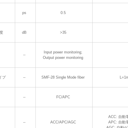
ps
0.5
度
dB
>35
Input power monitoring;
--
Output power monitoring
イプ
--
SMF-28 Single Mode fiber
L=1
--
FC/APC
ACC: 自
--
ACC/APC/AGC
APC: 自
AGC: 自動