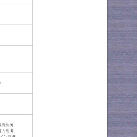
m
動電流制御
動電力制御
ゲイン制御