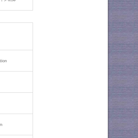
tion
mm