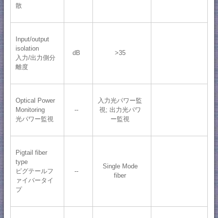
散
Input/output
isolation
dB
>35
入力/出力側分
離度
Optical Power
入力光パワー監
Monitoring
--
視; 出力光パワ
光パワー監視
ー監視
Pigtail fiber
type
Single Mode
ピグテールフ
--
fiber
ァイバータイ
プ