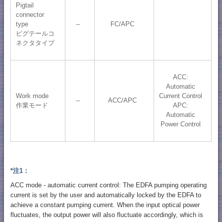
Pigtail
connector
type
--
FC/APC
ピグテールコ
ネクタタイプ
ACC:
Automatic
Work mode
Current Control
--
ACC/APC
作業モード
APC:
Automatic
Power Control
*注1：
ACC mode - automatic current control: The EDFA pumping operating
current is set by the user and automatically locked by the EDFA to
achieve a constant pumping current. When the input optical power
fluctuates, the output power will also fluctuate accordingly, which is