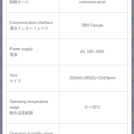
制御モード
communication
Communication interface
DB9 Female
通信インターフェース
Power supply
AC 100~240V
電源
Size
255(W)×285(D)×115(H)mm
サイズ
Operating temperature
range
-5~+35°C
動作温度範囲
Operating humidity range