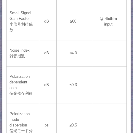
Small Signal
Gain Factor
@-45dBm
dB
≥60
小信号利得係
input
数
Noise index
dB
≤4.0
雑音指数
Polarization
dependent
dB
≤0.3
gain
偏光依存利得
Polarization
mode
dispersion
ps
≤0.5
偏光モード分