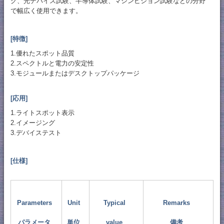
グ、光デバイス試験、半導体試験、マシンビジョン試験などの分野
で幅広く使用できます。
[特徴]
1.優れたスポット品質
2.スペクトルと電力の安定性
3.モジュールまたはデスクトップパッケージ
[応用]
1.ライトスポット表示
2.イメージング
3.デバイステスト
[仕様]
Parameters
Unit
Typical
Remarks
パラメータ
単位
value
備考