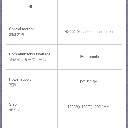
タ
Control method
RS232 Serial communication
制御方法
Communication interface
DB9 Female
通信インターフェース
Power supply
DC 5V, 3A
電源
Size
125(W)×150(D)×20(H)mm
サイズ