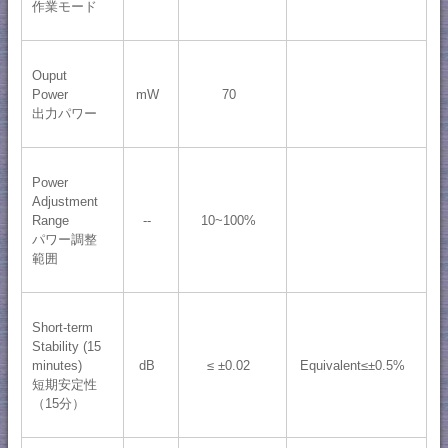
作業モード
Ouput
Power
mW
70
出力パワー
Power
Adjustment
Range
--
10~100%
パワー調整
範囲
Short-term
Stability (15
minutes)
dB
≤ ±0.02
Equivalent≤±0.5%
短期安定性
（15分）