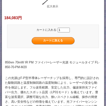
拡大表示
184,083円
カートに入れる:
850nm 70mW IR PM ファイバーレーザー光源 モジュールタイプ FL-
850-70-PM-M20
この光源はF-P型半導体レーザーチップを採用し、専門的に設計され
た駆動回路と温度制御回路の温度制御により、レーザーの安全な動
作を保証します。フル波長範囲、安定した出力、偏波保持光ファイ
バー出力、優れたスポット品質（LP01モード）を備えています。豊
富な波長選択、調整可能な出力、狭いスペクトル線幅、操作の簡便
さ、高い安全性などの特徴を備えています。光ファイバーセンシン