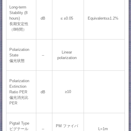
Long-term
Stability (8
hours)
dB
≤ ±0.05
Equivalent≤±1.2%
長期安定性
（8時間）
Polarization
Linear
State
--
polarization
偏光状態
Polarization
Extinction
≥10
Ratio PER
dB
偏光消光比
PER
Pigtail Type
PM ファイバ
ピグテール
--
L=1m