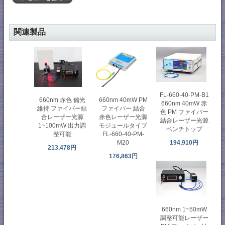
関連製品
FL-660-40-PM-B1
660nm 40mW PM
660nm 赤色 偏光
660nm 40mW 赤
ファイバー 結合
維持 ファイバー結
色 PM ファイバー
赤色レーザー光源
合レーザー光源
結合レーザー光源
モジュールタイプ
1~100mW 出力調
ベンチトップ
FL-660-40-PM-
整可能
M20
194,910円
213,478円
176,863円
660nm 1~50mW
調整可能レーザー