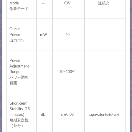
Mode
--
CW
連続光
作業モード
Ouput
Power
mW
40
出力パワー
Power
Adjustment
Range
--
10~100%
パワー調整
範囲
Short-term
Stability (15
minutes)
dB
≤ ±0.02
Equivalent≤±0.5%
短期安定性
（15分）