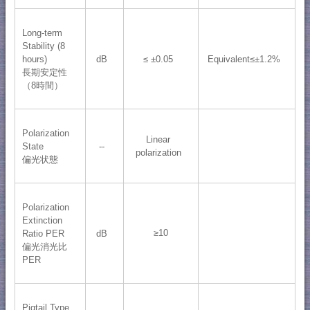
Long-term
Stability (8
hours)
dB
≤ ±0.05
Equivalent≤±1.2%
長期安定性
（8時間）
Polarization
Linear
State
--
polarization
偏光状態
Polarization
Extinction
≥10
Ratio PER
dB
偏光消光比
PER
Pigtail Type