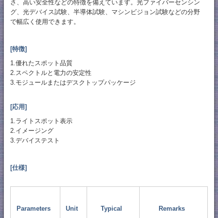
さ、高い安全性などの特徴を備えています。光ファイバーセンシン
グ、光デバイス試験、半導体試験、マシンビジョン試験などの分野
で幅広く使用できます。
[特徴]
1.優れたスポット品質
2.スペクトルと電力の安定性
3.モジュールまたはデスクトップパッケージ
[応用]
1.ライトスポット表示
2.イメージング
3.デバイステスト
[仕様]
Parameters
Unit
Typical
Remarks