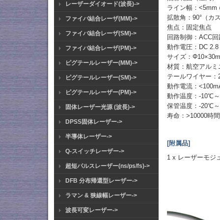
レーザーダイオード(波長)->
ライン幅：<5mm 
拡散角：90°（カ
ファイバ結合レーザ(MM)->
焦点：固定焦点
ファイバ結合レーザ(SM)->
回路制御：ACC回
動作電圧：DC 2.8
ファイバ結合レーザ(PM)->
サイズ：Φ10×30
ピグテールレーザー(MM)->
材質：航空アルミ
テールワイヤー：2
ピグテールレーザー(SM)->
動作電流：<100mA(
ピグテールレーザー(PM)->
動作温度：-10℃～
保管温度：-20℃～
固体レーザー光源 (波長)->
寿命：>10000時
DPSS固体レーザー->
半導体レーザー->
[附属品]
Q-スイッチレーザー->
1 x レーザーモジ
超短パルスレーザー(ns/ps/fs)->
DFB 分布帰還型レーザー->
ラマン & 狭線幅レーザー->
波長可変レーザー->