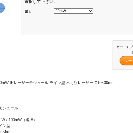
選択して下さい:
出力
カートに
～100mW IRレーザーモジュール ライン型 不可視レーザー Φ10×30mm
モジュール
mW / 100mW（選択）
イン型
<5m