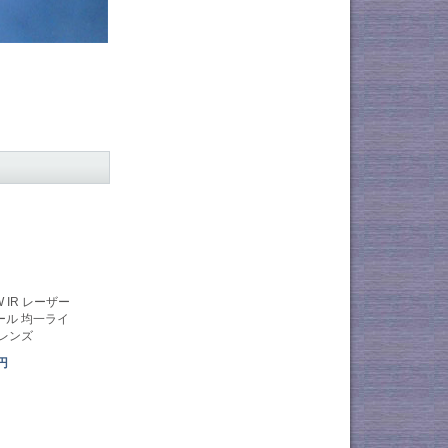
W IR レーザー
ール 均一ライ
レンズ
3円