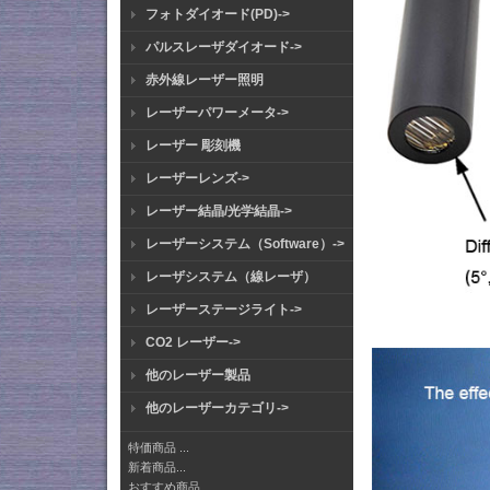
フォトダイオード(PD)->
パルスレーザダイオード->
赤外線レーザー照明
レーザーパワーメータ->
レーザー 彫刻機
レーザーレンズ->
レーザー結晶/光学結晶->
レーザーシステム（Software）->
レーザシステム（線レーザ）
レーザーステージライト->
CO2 レーザー->
他のレーザー製品
他のレーザーカテゴリ->
特価商品 ...
新着商品...
おすすめ商品...