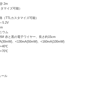
@ 2m
スタマイズ可能）
路（TTLカスタマイズ可能）
～5.2V
mm
ニウム
6# 赤と黒の電子ワイヤー、長さ約15cm
30mW)、<130mA(50mW)、<160mA(100mW)
+40℃
+70℃
間
ュール