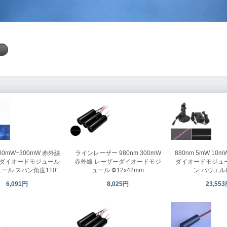
く
100mW~300mW 赤外線
ラインレーザー 980nm 300mW
880nm 5mW 10m
ダイオードモジュール
赤外線 レーザーダイオードモジ
ダイオードモジュ
ュール スパン角度110°
ュール Φ12x42mm
ン パウエル
6,091円
8,025円
23,55