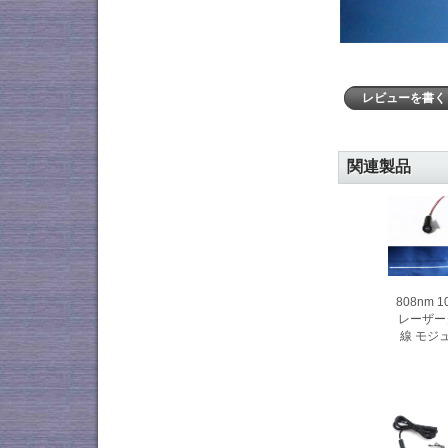
レビューを書
関連製品
808nm 
レーザー
線 モジ