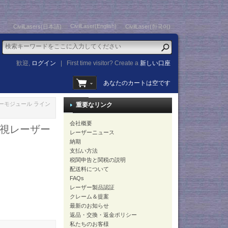
CivilLaser(English)
CivilLasers(日本語)
CivilLaser(한국어)
歓迎,
ログイン
|
First time visitor? Create a
新しい口座
あなたのカートは空です
レーザーモジュール ライン
重要なリンク
会社概要
不可視レーザー
レーザーニュース
納期
支払い方法
税関申告と関税の説明
配送料について
FAQs
レーザー製品認証
クレーム＆提案
最新のお知らせ
返品・交換・返金ポリシー
私たちのお客様