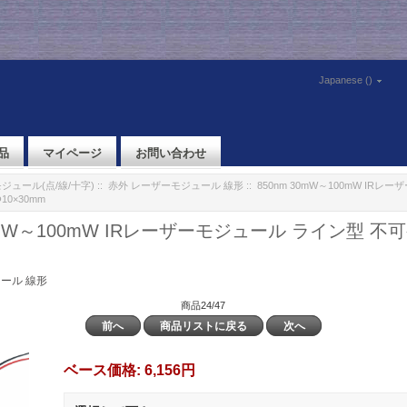
Japanese ()
品
マイページ
お問い合わせ
ジュール(点/線/十字)
::
赤外 レーザーモジュール 線形
:: 850nm 30mW～100mW IR
0×30mm
30mW～100mW IRレーザーモジュール ライン型 
m
ール 線形
商品24/47
前へ
商品リストに戻る
次へ
ベース価格:
6,156円