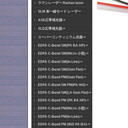
ラマンレーザー Raman laser
SLM 単一縦モード レーザー
ASE広帯域光源->
SLD広帯域光源->
スーパーコンティニウム光源->
EDFA C-Band SM(PA BA HP)->
EDFA C-Band SM(Micro 小型)->
EDFA C-Band SM(In-Line)->
EDFA C-Band SM(Gain Flat)->
EDFA C-Band PM(Gain Flat)->
EDFA C-Band SM PM(PA HG)->
EDFA C-Band SM(LA Gain Flat)->
EDFA C-Band PM (PA BA HP)->
EDFA C-Band PM(Micro 小型)->
EDFA C-Band PM(In-Line)->
EDFA C-Band PM (BiD PA BA)->