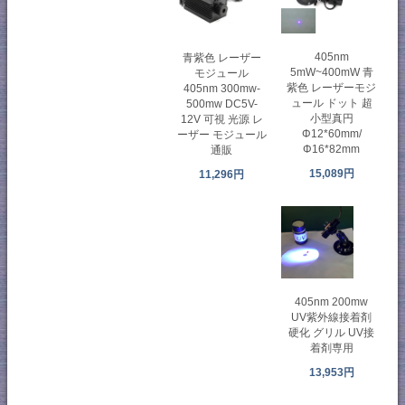
405nm
青紫色 レーザー
5mW~400mW 青
モジュール
紫色 レーザーモジ
405nm 300mw-
ュール ドット 超
500mw DC5V-
小型真円
12V 可視 光源 レ
Φ12*60mm/
ーザー モジュール
Φ16*82mm
通販
15,089円
11,296円
405nm 200mw
UV紫外線接着剤
硬化 グリル UV接
着剤専用
13,953円