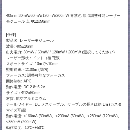
405nm 30mW/60mW/120mW/200mW 青紫色 焦点調整可能レーザー
モジュール 点 Φ12x50mm
[仕様]
製品名: レーザーモジュール
波長: 405±10nm
出力電力: 30mW / 60mW / 120mW / 200mW (選択してください)
レーザー形状：ドット（楕円形）
スポットサイズ: 10mで<10mm
照射範囲: <2100m (屋内)
フォーカス: 調整可能なフォーカス
回路制御: APC
動作電圧: DC 2.8~5.2V
サイズ：Φ12x50mm
材質: 航空アルミニウム
テールワイヤー: DC メスケーブル、ケーブルの長さは約 1m (カスタ
マイズ可能)
動作電流: <160mA (30mW)、<200mA (60mW)、<280mA (120mW)、
<350mA (200mW)
動作温度: -10℃~+50℃