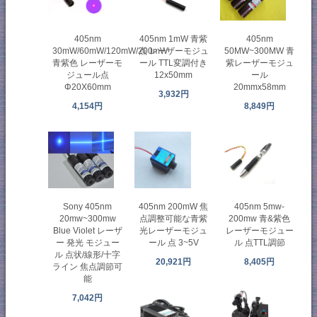
405nm
405nm
405nm 1mW 青紫
30mW/60mW/120mW/200mW
50MW~300MW 青
点 レーザーモジュ
青紫色 レーザーモ
紫レーザーモジュ
ール TTL変調付き
ジュール点
ール
12x50mm
Φ20X60mm
20mmx58mm
3,932円
4,154円
8,849円
405nm 200mW 焦
405nm 5mw-
Sony 405nm
点調整可能な青紫
200mw 青&紫色
20mw~300mw
光レーザーモジュ
レーザーモジュー
Blue Violet レーザ
ール 点 3~5V
ル 点TTL調節
ー 発光 モジュー
ル 点状/線形/十字
20,921円
8,405円
ライン 焦点調節可
能
7,042円