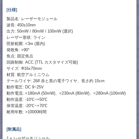
[仕様]
製品名: レーザーモジュール
波長: 450±10nm
出力: 50mW / 80mW / 100mW (選択)
レーザー形状: ライン
照射範囲: <3m (屋内)
発散角: >90°
焦点: 固定焦点
回路制御: ACC (TTL カスタマイズ可能)
サイズ: Φ16x70mm
材質: 航空アルミニウム
テールワイヤ: 26# 赤と黒の電子ワイヤ、長さ約 15cm
動作電圧: DC 9~25V
動作電流: <180mA (50mW)、<230mA (80mW)、<280mA (100mW)
動作温度: -10℃~+50℃
保管温度: -20℃~+70℃
耐用年数: >10000時間
[附属品]
1 x レーザーモジュール