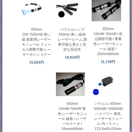
405nm
450nm
パウエルレンズ
10mW~50mW / 焦
200~500mW 青い
450nm 青い 線形
点調節可能 / 青紫
線 産業用レーザー
レーザービーム 調
色 レーザーモジュ
モジュール フォー
整可能な厚さと良
ール 線形 /
カス調整可能 レー
好な安定性
20mmx80mm
ザーポジショナー
19,924円
11,739円
15,563円
パウエル 450nm
450nm
500mW~2000mW
10mW~50mW 青
ハイパワー 青色
色 レーザーモジュ
レーザーモジュー
ール 線形 / レーザ
ル 均一ライン
ーロケータ /
115.6x45x33mm
16mmx60mm