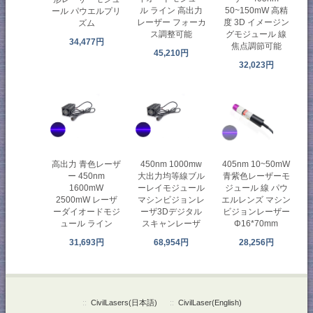
ル ライン 高出力
50~150mW 高精
ール パウエルプリ
レーザー フォーカ
度 3D イメージン
ズム
ス調整可能
グモジュール 線
34,477円
焦点調節可能
45,210円
32,023円
高出力 青色レーザ
450nm 1000mw
405nm 10~50mW
ー 450nm
大出力均等線ブル
青紫色レーザーモ
1600mW
ーレイモジュール
ジュール 線 パウ
2500mW レーザ
マシンビジョンレ
エルレンズ マシン
ーダイオードモジ
ーザ3Dデジタル
ビジョンレーザー
ュール ライン
スキャンレーザ
Φ16*70mm
31,693円
68,954円
28,256円
::
CivilLasers(日本語)
::
CivilLaser(English)