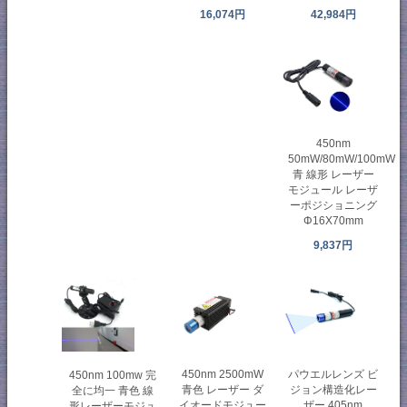
42,984円
16,074円
450nm
50mW/80mW/100mW
青 線形 レーザー
モジュール レーザ
ーポジショニング
Φ16X70mm
9,837円
450nm 2500mW
パウエルレンズ ビ
450nm 100mw 完
青色 レーザー ダ
ジョン構造化レー
全に均一 青色 線
イオードモジュー
ザー 405nm
形レーザーモジュ