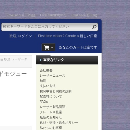
CivilLaser(English)
CivilLasers(日本語)
CivilLaser(한국어)
歓迎,
ログイン
|
First time visitor? Create a
新しい口座
あなたのカートは空です
mW 赤色 線形 レーザーダ
重要なリンク
会社概要
オードモジュー
レーザーニュース
納期
支払い方法
税関申告と関税の説明
配送料について
FAQs
レーザー製品認証
クレーム＆提案
最新のお知らせ
返品・交換・返金ポリシー
私たちのお客様