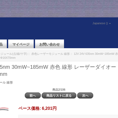
Japanese ()
品
マイページ
お問い合わせ
ジュール(点/線/十字)
::
赤色レーザーモジュール 線形
:: 12V 24V 635nm 30mW~185
16X70mm
 635nm 30mW~185mW 赤色 線形 レーザーダイ
0mm
ール 線形
商品2/106
前へ
商品リストに戻る
次へ
ベース価格:
6,201円