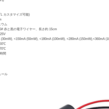
TTL カスタマイズ可能)
m
ニウム
6# 赤と黒の電子ワイヤー、長さ約 15cm
25V
30mW), <150mA (50mW), <180mA (100mW), <280mA (150mW),<360mA (
50℃
70℃
 時間
ュール