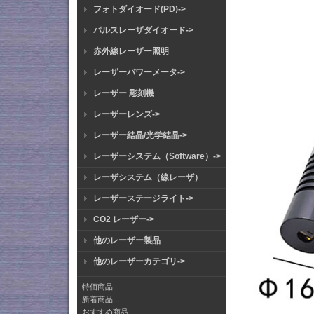
フォトダイオード(PD)->
パルスレーザダイオード->
赤外線レーザー照明
レーザーパワーメータ->
レーザー 彫刻機
レーザーレンズ->
レーザー結晶/光学結晶->
レーザーシステム（Software）->
レーザシステム（線レーザ）
レーザーステージライト->
CO2 レーザー->
他のレーザー製品
他のレーザーカテゴリ->
特価商品 ...
新着商品...
おすすめ商品...