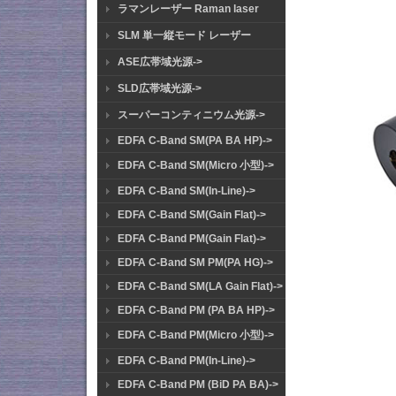
ラマンレーザー Raman laser
SLM 単一縦モード レーザー
ASE広帯域光源->
SLD広帯域光源->
スーパーコンティニウム光源->
EDFA C-Band SM(PA BA HP)->
EDFA C-Band SM(Micro 小型)->
EDFA C-Band SM(In-Line)->
EDFA C-Band SM(Gain Flat)->
EDFA C-Band PM(Gain Flat)->
EDFA C-Band SM PM(PA HG)->
EDFA C-Band SM(LA Gain Flat)->
EDFA C-Band PM (PA BA HP)->
EDFA C-Band PM(Micro 小型)->
EDFA C-Band PM(In-Line)->
EDFA C-Band PM (BiD PA BA)->