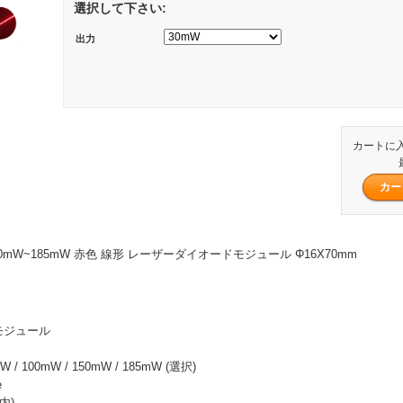
選択して下さい:
出力
カートに
nm 30mW~185mW 赤色 線形 レーザーダイオードモジュール Φ16X70mm
モジュール
W / 100mW / 150mW / 185mW (選択)
e
内)