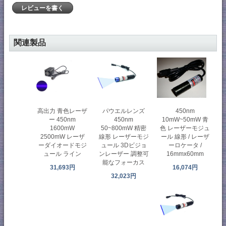
レビューを書く
関連製品
高出力 青色レーザ
パウエルレンズ
450nm
ー 450nm
450nm
10mW~50mW 青
1600mW
50~800mW 精密
色 レーザーモジュ
2500mW レーザ
線形 レーザーモジ
ール 線形 / レーザ
ーダイオードモジ
ュール 3Dビジョ
ーロケータ /
ュール ライン
ンレーザー 調整可
16mmx60mm
能なフォーカス
31,693円
16,074円
32,023円