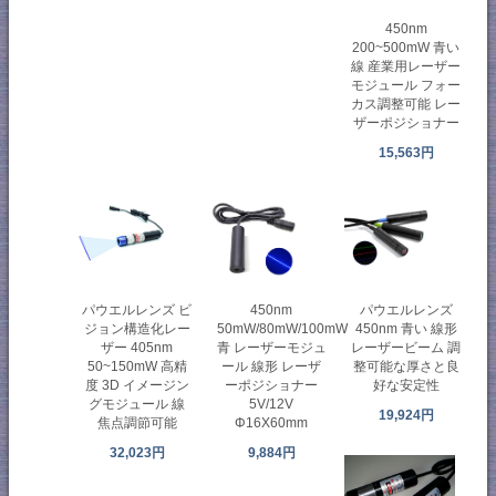
450nm
200~500mW 青い
線 産業用レーザー
モジュール フォー
カス調整可能 レー
ザーポジショナー
15,563円
パウエルレンズ ビ
450nm
パウエルレンズ
ジョン構造化レー
50mW/80mW/100mW
450nm 青い 線形
ザー 405nm
青 レーザーモジュ
レーザービーム 調
50~150mW 高精
ール 線形 レーザ
整可能な厚さと良
度 3D イメージン
ーポジショナー
好な安定性
グモジュール 線
5V/12V
19,924円
焦点調節可能
Φ16X60mm
32,023円
9,884円