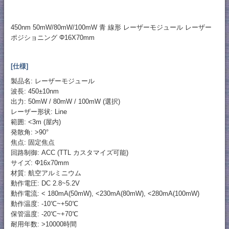
450nm 50mW/80mW/100mW 青 線形 レーザーモジュール レーザー
ポジショニング Φ16X70mm
[仕様]
製品名: レーザーモジュール
波長: 450±10nm
出力: 50mW / 80mW / 100mW (選択)
レーザー形状: Line
範囲: <3m (屋内)
発散角: >90°
焦点: 固定焦点
回路制御: ACC (TTL カスタマイズ可能)
サイズ: Φ16x70mm
材質: 航空アルミニウム
動作電圧: DC 2.8~5.2V
動作電流: < 180mA(50mW), <230mA(80mW), <280mA(100mW)
動作温度: -10℃~+50℃
保管温度: -20℃~+70℃
耐用年数: >10000時間