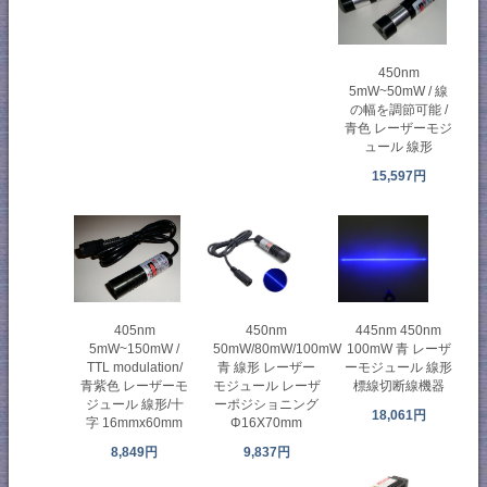
450nm
5mW~50mW / 線
の幅を調節可能 /
青色 レーザーモジ
ュール 線形
15,597円
450nm
405nm
445nm 450nm
50mW/80mW/100mW
5mW~150mW /
100mW 青 レーザ
青 線形 レーザー
TTL modulation/
ーモジュール 線形
モジュール レーザ
青紫色 レーザーモ
標線切断線機器
ーポジショニング
ジュール 線形/十
18,061円
Φ16X70mm
字 16mmx60mm
9,837円
8,849円