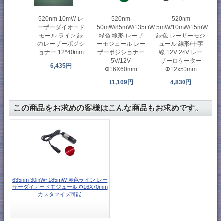
520nm 10mW レ
520nm
520nm
ーザーダイオード
50mW/85mW/135mW
5mW/10mW/15mW
モール ライン 緑
緑色 線形 レーザ
緑色 レーザーモジ
のレーザーポジシ
ーモジュール レー
ュール 線形/十字
ョナー 12*40mm
ザーポジショナー
線 12V 24V レー
5V/12V
ザーロケーター
6,435円
Φ16X60mm
Φ12x50mm
11,109円
4,830円
この商品をお求めの客様はこんな商品もお求めです。
635nm 30mW~185mW 赤色ライン レー
ザーダイオードモジュール Φ16X70mm
カスタマイズ可能