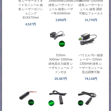
色 レーザーダイオ
1mW/5mW/10mW/15mW
300mW~1000mW
ードモジュール 線
緑色 レーザーモジ
緑色 レーザーモジ
形 レーザーポジシ
ュール 線形レーザ
ュール 線形 調節
ョニング
ーΦ16X60mm
可能なフォーカス
Φ16X70mm
3,850円
31,776円
4,527円
520nm
パウエル 均一線形
300mw~1000mw
レーザー 520nm
緑色高出力線形 レ
1300mW 緑色 レ
ーザモジュール フ
ーザーモジュール
ァン付き
焦点調整可能
29,387円
79,118円