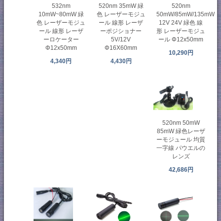
532nm
520nm 35mW 緑
520nm
10mW~80mW 緑
色 レーザーモジュ
50mW/85mW/135mW
色 レーザーモジュ
ール 線形 レーザ
12V 24V 緑色 線
ール 線形 レーザ
ーポジショナー
形 レーザーモジュ
ーロケーター
5V/12V
ール Φ12x50mm
Φ12x50mm
Φ16X60mm
10,290円
4,340円
4,430円
520nm 50mW
85mW 緑色レーザ
ーモジュール 均質
一字線 パウエルの
レンズ
42,686円