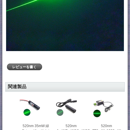
レビューを書く
関連製品
520nm 35mW 緑
520nm
520nm