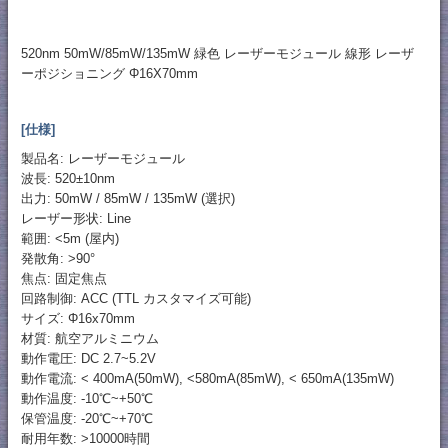
520nm 50mW/85mW/135mW 緑色 レーザーモジュール 線形 レーザ
ーポジショニング Φ16X70mm
[仕様]
製品名: レーザーモジュール
波長: 520±10nm
出力: 50mW / 85mW / 135mW (選択)
レーザー形状: Line
範囲: <5m (屋内)
発散角: >90°
焦点: 固定焦点
回路制御: ACC (TTL カスタマイズ可能)
サイズ: Φ16x70mm
材質: 航空アルミニウム
動作電圧: DC 2.7~5.2V
動作電流: < 400mA(50mW), <580mA(85mW), < 650mA(135mW)
動作温度: -10℃~+50℃
保管温度: -20℃~+70℃
耐用年数: >10000時間