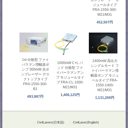
ジュールタイプ
FRA-1550-300-
M21/M31
452,507円
1st 分散型 ファイ
1400mW 高出力
1000mW C+L バ
バラマン増幅器ポ
シングルモード フ
ンド 分散型 ファ
ンプ 300mW 光ポ
ァイバーラマン増
イバーラマンアン
ンプレーザー デス
幅器ポンプ モジュ
プ モジュールタイ
クトップタイプ
ールタイプ FRA-
プ FRA-CL-1000-
FRA-1550-300-
1550-1400-
M21/M31
B1
M21/M31
1,406,125円
493,987円
1,131,269円
::
CivilLasers(日本語)
::
CivilLaser(English)