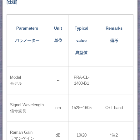
[仕様]
Parameters
Unit
Typical
Remarks
パラメーター
単位
value
備考
典型値
Model
FRA-CL-
--
モデル
1400-B1
Signal Wavelength
nm
1528~1605
C+L band
信号波長
Raman Gain
dB
10/20
*注2
ラマンゲイン