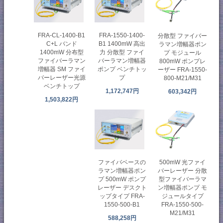
FRA-CL-1400-B1
FRA-1550-1400-
分散型 ファイバー
C+L バンド
B1 1400mW 高出
ラマン増幅器ポン
1400mW 分布型
力 分散型 ファイ
プ モジュール
ファイバーラマン
バーラマン増幅器
800mW ポンプレ
増幅器 SM ファイ
ポンプ ベンチトッ
ーザー FRA-1550-
バーレーザー光源
プ
800-M21/M31
ベンチトップ
1,172,747円
603,342円
1,503,822円
ファイバベースの
500mW 光ファイ
ラマン増幅器ポン
バーレーザー 分散
プ 500mW ポンプ
型ファイバーラマ
レーザー デスクト
ン増幅器ポンプ モ
ップタイプ FRA-
ジュールタイプ
1550-500-B1
FRA-1550-500-
M21/M31
588,258円