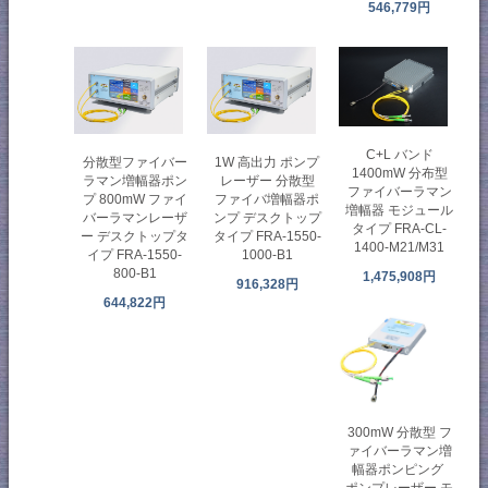
546,779円
C+L バンド
分散型ファイバー
1W 高出力 ポンプ
1400mW 分布型
ラマン増幅器ポン
レーザー 分散型
ファイバーラマン
プ 800mW ファイ
ファイバ増幅器ポ
増幅器 モジュール
バーラマンレーザ
ンプ デスクトップ
タイプ FRA-CL-
ー デスクトップタ
タイプ FRA-1550-
1400-M21/M31
イプ FRA-1550-
1000-B1
800-B1
1,475,908円
916,328円
644,822円
300mW 分散型 フ
ァイバーラマン増
幅器ポンピング
ポンプレーザー モ