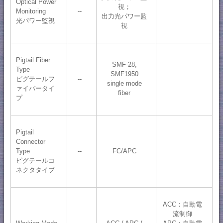
Optical Power
視；
Monitoring
--
出力光パワー監
光パワー監視
視
Pigtail Fiber
SMF-28,
Type
SMF1950
ピグテールフ
--
single mode
ァイバータイ
fiber
プ
Pigtail
Connector
Type
--
FC/APC
ピグテールコ
ネクタタイプ
ACC：自動電
流制御