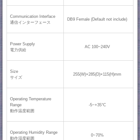
Communication Interface
DB9 Female (Default not include)
通信インターフェース
Power Supply
AC 100~240V
電力供給
Size
255(W)×285(D)×115(H)mm
サイズ
Operating Temperature
Range
-5~+35°C
動作温度範囲
Operating Humidity Range
0~70%
動作湿度範囲