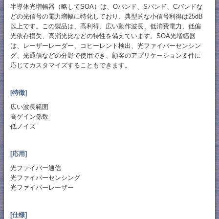
半導体光増幅器（略してSOA）は、Oバンド、Sバンド、Cバンドな
どの光信号の電力増幅に特化しており、典型的な小信号利得は25dB
以上です。この製品は、高利得、広い動作波長、低消費電力、低偏
光依存損失、高消光比などの特性を備えています。SOA光増幅器
は、レーザーレーダー、コヒーレント検出、光ファイバーセンシン
グ、光通信などの分野で使用でき、顧客のアプリケーション要件に
応じてカスタマイズすることもできます。
[特徴]
広い波長範囲
高ゲイン係数
低ノイズ
[応用]
光ファイバー通信
光ファイバーセンシング
光ファイバーレーザー
[仕様]