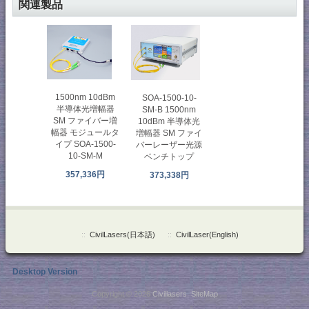
関連製品
1500nm 10dBm
SOA-1500-10-
半導体光増幅器
SM-B 1500nm
SM ファイバー増
10dBm 半導体光
幅器 モジュールタ
増幅器 SM ファイ
イプ SOA-1500-
バーレーザー光源
10-SM-M
ベンチトップ
357,336円
373,338円
::
CivilLasers(日本語)
::
CivilLaser(English)
Desktop Version
Copyright © 2026
Civillasers
.
SiteMap