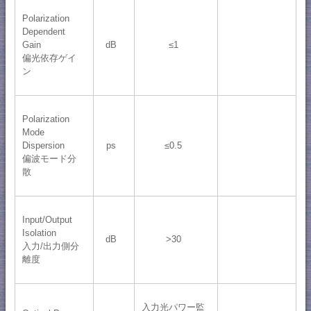
Polarization
Dependent
Gain
dB
≤1
偏光依存ゲイ
ン
Polarization
Mode
Dispersion
ps
≤0.5
偏波モード分
散
Input/Output
Isolation
dB
>30
入力/出力側分
離度
入力光パワー監