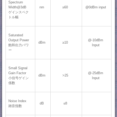
Spectrum
Width@3dB
nm
≥60
@0dBm input
ゲインスペク
トル幅
Saturated
Output Power
@-10dBm
dBm
≥10
飽和出力パワ
Input
ー
Small Signal
Gain Factor
@-25dBm
dBm
>25
小信号ゲイン
Input
係数
Noise Index
dB
≤8
雑音指数