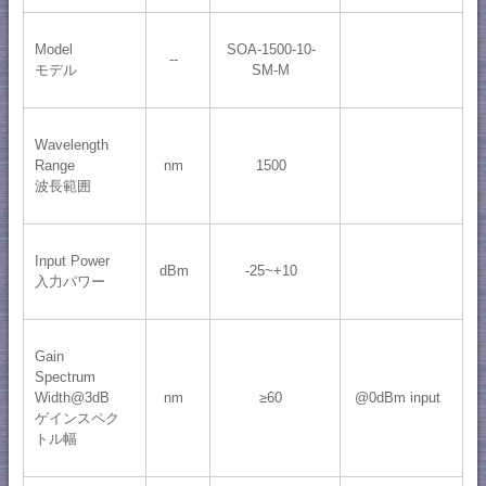
Model
SOA-1500-10-
--
モデル
SM-M
Wavelength
Range
nm
1500
波長範囲
Input Power
dBm
-25~+10
入力パワー
Gain
Spectrum
Width@3dB
nm
≥60
@0dBm input
ゲインスペク
トル幅