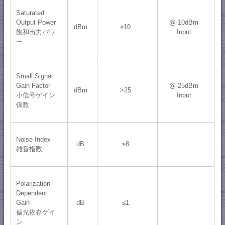
Saturated
Output Power
@-10dBm
dBm
≥10
飽和出力パワ
Input
ー
Small Signal
Gain Factor
@-25dBm
dBm
>25
小信号ゲイン
Input
係数
Noise Index
dB
≤8
雑音指数
Polarization
Dependent
Gain
dB
≤1
偏光依存ゲイ
ン