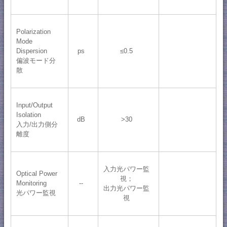
Polarization
Mode
Dispersion
ps
≤0.5
偏波モード分
散
Input/Output
Isolation
dB
>30
入力/出力側分
離度
入力光パワー監
Optical Power
視；
Monitoring
--
出力光パワー監
光パワー監視
視