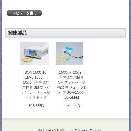
レビューを書く
関連製品
1500nm 10dBm
SOA-1500-10-
半導体光増幅器
SM-B 1500nm
SM ファイバー増
10dBm 半導体光
幅器 モジュールタ
増幅器 SM ファイ
イプ SOA-1500-
バーレーザー光源
10-SM-M
ベンチトップ
357,336円
373,338円
::
CivilLasers(日本語)
::
CivilLaser(English)