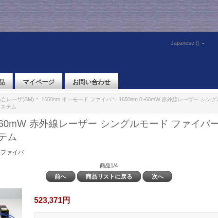
Japanese ()
品
マイページ
お問い合わせ
合レーザ(SM)
::
1650nm 単一モード ファイバ
:: 1650nm 0~60mW 赤外線レーザー シ
システム
 0~60mW 赤外線レーザー シングルモード ファイバ
テム
ド ファイバ
商品1/4
前へ
商品リストに戻る
次へ
523,371円