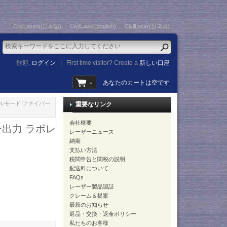
CivilLaser(English)
CivilLasers(日本語)
CivilLaser(한국어)
歓迎,
ログイン
|
First time visitor? Create a
新しい口座
あなたのカートは空です
ングルモード ファイバー
重要なリンク
会社概要
ー出力 ラボレ
レーザーニュース
納期
支払い方法
税関申告と関税の説明
配送料について
FAQs
レーザー製品認証
クレーム＆提案
最新のお知らせ
返品・交換・返金ポリシー
私たちのお客様