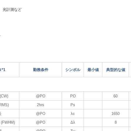
、光計測など
。
*1
勤務条件
シンボル
最小値
典型的な値
CW)
@PO
PO
60
MS)
2hrs
Ps
長
@PO
λc
1650
FWHM)
@PO
Δλ
8