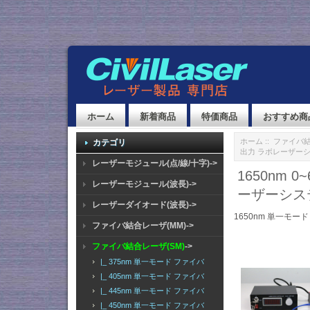
ホーム
新着商品
特価商品
おすすめ商
ホーム
::
ファイバ結
カテゴリ
出力 ラボレーザー
レーザーモジュール(点/線/十字)->
1650nm
レーザーモジュール(波長)->
ーザーシス
レーザーダイオード(波長)->
1650nm 単一モー
ファイバ結合レーザ(MM)->
ファイバ結合レーザ(SM)
->
|_ 375nm 単一モード ファイバ
|_ 405nm 単一モード ファイバ
|_ 445nm 単一モード ファイバ
|_ 450nm 単一モード ファイバ