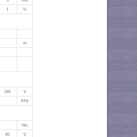
5
min
1
%
m
245
V
KHz
Hrs
40
℃