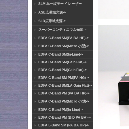
SLM 単一縦モード レーザー
ASE広帯域光源->
SLD広帯域光源->
スーパーコンティニウム光源->
EDFA C-Band SM(PA BA HP)->
EDFA C-Band SM(Micro 小型)->
EDFA C-Band SM(In-Line)->
EDFA C-Band SM(Gain Flat)->
EDFA C-Band PM(Gain Flat)->
EDFA C-Band SM PM(PA HG)->
EDFA C-Band SM(LA Gain Flat)->
EDFA C-Band PM (PA BA HP)->
EDFA C-Band PM(Micro 小型)->
EDFA C-Band PM(In-Line)->
EDFA C-Band PM (BiD PA BA)->
EDFA L-Band SM (PA BA HP)->