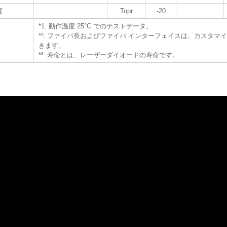
度
Topr
-20
*1: 動作温度 25°C でのテストデータ。
*²: ファイバ長およびファイバ インターフェイスは、カスタマ
きます。
*³: 寿命とは、レーザーダイオードの寿命です。