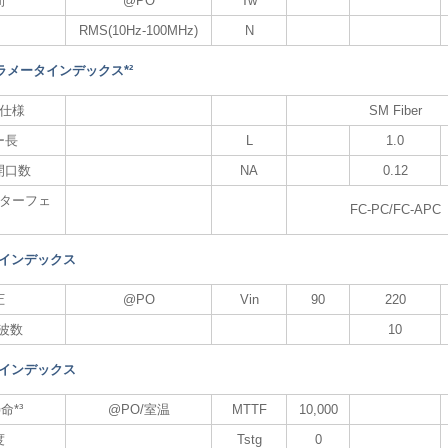
間
@PO
Tw
RMS(10Hz-100MHz)
N
ラメータインデックス*²
仕様
SM Fiber
ー長
L
1.0
開口数
NA
0.12
ターフェ
FC-PC/FC-APC
 インデックス
圧
@PO
Vin
90
220
周波数
10
 インデックス
命*³
@PO/室温
MTTF
10,000
度
Tstg
0