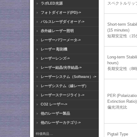
スペクトルリッ
ラボLED光源
フォトダイオード(PD)->
パルスレーザダイオード->
Short-term Stabil
(15 minutes)
赤外線レーザー照明
短期安定性（15
レーザーパワーメータ->
レーザー 彫刻機
Long-term Stabili
レーザーレンズ->
hours)
レーザー結晶/光学結晶->
長期安定性（8
レーザーシステム（Software）->
レーザシステム（線レーザ）
レーザーステージライト->
PER (Polarizati
Extinction Ratio)
CO2 レーザー->
偏光消光比
他のレーザー製品
他のレーザーカテゴリ->
Pigtail Type
特価商品 ...