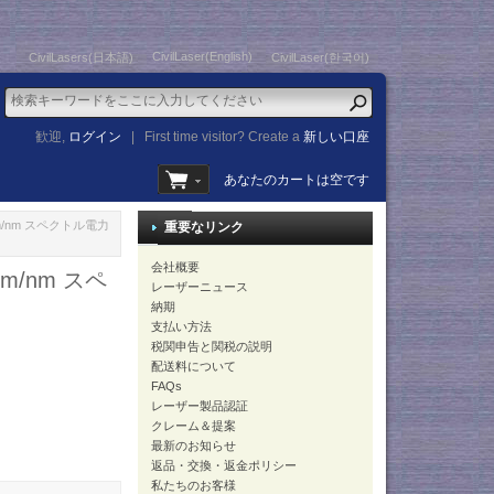
CivilLaser(English)
CivilLasers(日本語)
CivilLaser(한국어)
歓迎,
ログイン
|
First time visitor? Create a
新しい口座
あなたのカートは空です
dBm/nm スペクトル電力
重要なリンク
会社概要
Bm/nm スペ
レーザーニュース
納期
支払い方法
税関申告と関税の説明
配送料について
FAQs
レーザー製品認証
クレーム＆提案
最新のお知らせ
返品・交換・返金ポリシー
私たちのお客様