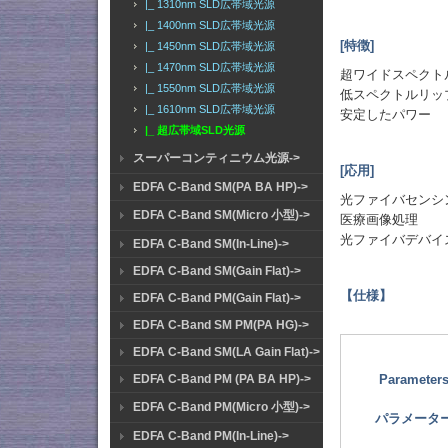
|_ 1310nm SLD広帯域光源
|_ 1400nm SLD広帯域光源
[特徴]
|_ 1450nm SLD広帯域光源
|_ 1470nm SLD広帯域光源
超ワイドスペクト
|_ 1550nm SLD広帯域光源
低スペクトルリッ
|_ 1610nm SLD広帯域光源
安定したパワー
|_ 超広帯域SLD光源
スーパーコンティニウム光源->
[応用]
EDFA C-Band SM(PA BA HP)->
光ファイバセンシ
EDFA C-Band SM(Micro 小型)->
医療画像処理
光ファイバデバイ
EDFA C-Band SM(In-Line)->
EDFA C-Band SM(Gain Flat)->
【仕様】
EDFA C-Band PM(Gain Flat)->
EDFA C-Band SM PM(PA HG)->
EDFA C-Band SM(LA Gain Flat)->
Parameter
EDFA C-Band PM (PA BA HP)->
EDFA C-Band PM(Micro 小型)->
パラメータ
EDFA C-Band PM(In-Line)->