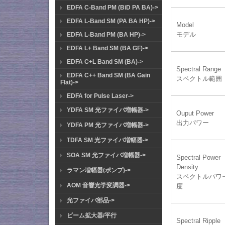
EDFA C-Band PM (BiD PA BA)->
EDFA L-Band SM (PA BA HP)->
Model
モデル
EDFA L-Band PM (BA HP)->
EDFA L+ Band SM (BA GF)->
EDFA C+L Band SM (BA)->
Spectral Range
EDFA C++ Band SM (BA Gain
スペクトル範囲
Flat)->
EDFA for Pulse Laser->
YDFA SM 光ファイバ増幅器->
Ouput Power
出力パワー
YDFA PM 光ファイバ増幅器->
TDFA SM 光ファイバ増幅器->
SOA SM 光ファイバ増幅器->
Spectral Power
Density
ラマン増幅器(ポンプ)->
スペクトルパワ
AOM 音響光学変調器->
度
光ファイバ部品->
ビーム拡大器/平行
Spectral Ripple