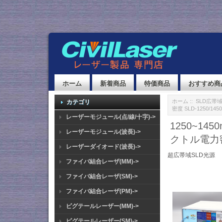
ホーム
新着商品
特価商品
おすすめ商
ホーム
::
SLD広帯
カテゴリ
密度 SLD-1250/1450
レーザーモジュール(点/線/十字)->
1250~14
レーザーモジュール(波長)->
クトル電力密度 
レーザーダイオード(波長)->
超広帯域SLD光源
ファイバ結合レーザ(MM)->
ファイバ結合レーザ(SM)->
ファイバ結合レーザ(PM)->
ピグテールレーザー(MM)->
ピグテールレーザー(SM)->