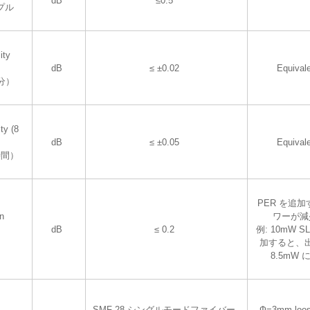
dB
≤0.5
プル
ity
dB
≤ ±0.02
Equival
分）
ty (8
dB
≤ ±0.05
Equival
時間）
PER を追
on
ワーが減
dB
≤ 0.2
例: 10mW S
加すると、
8.5mW
--
SMF-28 シングルモードファイバー
Ф=3mm loos