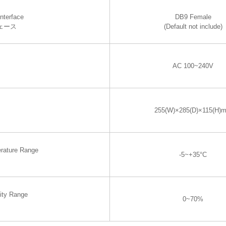
nterface
DB9 Female
ェース
(Default not include)
AC 100~240V
255(W)×285(D)×115(H)
rature Range
-5~+35°C
ity Range
0~70%