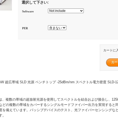
選択して下さい:
Software
PER
カートに
10mW 超広帯域 SLD 光源 ベンチトップ -25dBm/nm スペクトル電力密度 SLD-1250
は、複数の帯域の超放射光源を使用してスペクトルを結合および接合し、1250〜
などの複数の帯域をカバーするシングルモードファイバー出力を実現すると
度を備えています。パッシブデバイスのテスト、光ファイバーセンシングな
す。