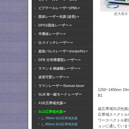
ピグテールレーザー(PM)->
拡大表示
固体レーザー光源 (波長)->
DPSS固体レーザー->
半導体レーザー->
Q-スイッチレーザー->
超短パルスレーザー(ns/ps/fs)->
DFB 分布帰還型レーザー->
ラマン & 狭線幅レーザー->
波長可変レーザー->
ラマンレーザー Raman laser
1250~1450nm 
SLM 単一縦モード レーザー
B1
ASE広帯域光源->
超広帯域SLD光源
SLD広帯域光源
->
広帯域スペクトル
|_ 780nm SLD広帯域光源
ワースペクトル密
|_ 850nm SLD広帯域光源
ョンに適していま