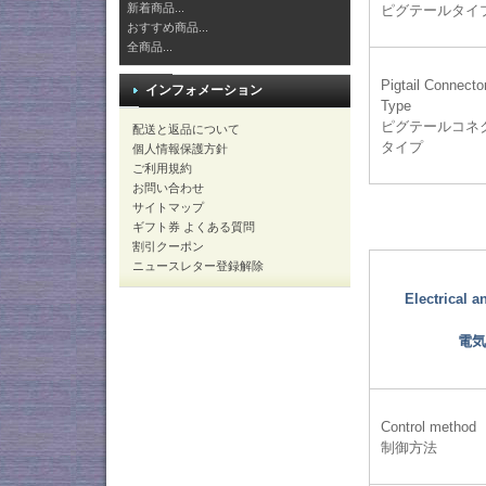
新着商品...
ピグテールタイ
おすすめ商品...
全商品...
Pigtail Connecto
インフォメーション
Type
ピグテールコネ
配送と返品について
タイプ
個人情報保護方針
ご利用規約
お問い合わせ
サイトマップ
ギフト券 よくある質問
割引クーポン
ニュースレター登録解除
Electrical 
電気
Control method
制御方法