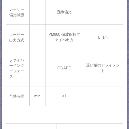
レーザー
直線偏光
偏光状態
PM980 偏波保持フ
レーザー
L=1m
ァイバ出力
出力方式
ファイバ
遅い軸のアライメン
ーインタ
FC/APC
ト
ーフェー
ス
min
<1
予熱時間