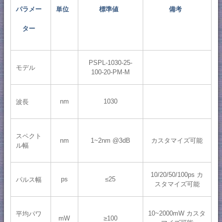
パラメー
単位
標準値
備考
ター
PSPL-1030-25-
モデル
100-20-PM-M
nm
1030
波長
スペクト
nm
1~2nm @3dB
カスタマイズ可能
ル幅
10/20/50/100ps カ
ps
≤25
パルス幅
スタマイズ可能
10~2000mW カスタ
平均パワ
mW
≥100