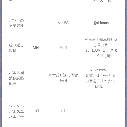
マイズ可能
ー
パワーの
< ±1%
@6 hours
不安定性
発振器の基本繰り返
し周波数.
繰り返し
MHz
20±1
15~100MHz カスタ
頻度
マイズ可能
N=2/3/4/5...;
パルス周
基本繰り返し周波
音響および光の周
波数調整
数/N
波数を 1kHz まで
範囲
低減。
シングル
nJ
>1
パルスエ
ネルギー