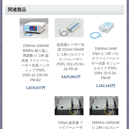
関連製品
超高速レーザー光
1560nm 100mW
1064nm 5mW
源 532nm 50mW
80MHz 繰り返し
25ps ピコ秒 パル
ピコ秒パルスファ
周波数 ピコ秒 超
スファイバーレー
イバーレーザー
高速 ファイバーレ
ザー光源 モジュー
PSPL-532-25-50-
ーザー光源 ベンチ
ルタイプ PSPL-
20-FR-M
トップ PSPL-
1064-25-5-20-
1560-10-100-80-
4,625,981円
PM-M
PM-B2
1,162,162円
1,819,037円
100ps 超高速 フ
1064nm 1000mW
ァイバーレーザ
ピコ秒パルスレー