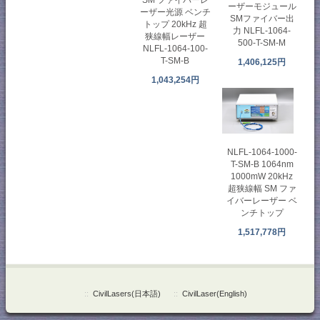
ーザーモジュール
ーザー光源 ベンチ
SMファイバー出
トップ 20kHz 超
力 NLFL-1064-
狭線幅レーザー
500-T-SM-M
NLFL-1064-100-
T-SM-B
1,406,125円
1,043,254円
NLFL-1064-1000-
T-SM-B 1064nm
1000mW 20kHz
超狭線幅 SM ファ
イバーレーザー ベ
ンチトップ
1,517,778円
::
CivilLasers(日本語)
::
CivilLaser(English)