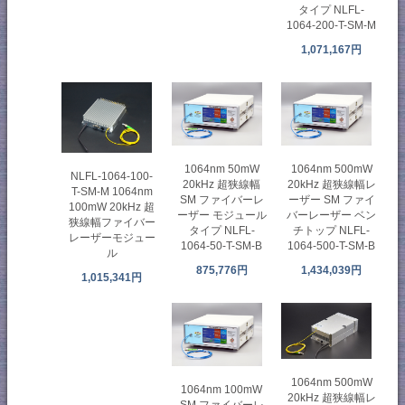
タイプ NLFL-
1064-200-T-SM-M
1,071,167円
1064nm 50mW
1064nm 500mW
NLFL-1064-100-
20kHz 超狭線幅
20kHz 超狭線幅レ
T-SM-M 1064nm
SM ファイバーレ
ーザー SM ファイ
100mW 20kHz 超
ーザー モジュール
バーレーザー ベン
狭線幅ファイバー
タイプ NLFL-
チトップ NLFL-
レーザーモジュー
1064-50-T-SM-B
1064-500-T-SM-B
ル
875,776円
1,434,039円
1,015,341円
1064nm 500mW
1064nm 100mW
20kHz 超狭線幅レ
SM ファイバーレ