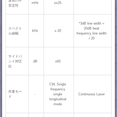
波長の不
mHz
≤±25
安定性
*3dB line width =
スペクト
20dB beat
kHz
≤ 20
ル線幅
frequency line width
/ 20
サイドバ
ンド抑圧
dB
≥60
比
CW, Single
frequency
作業モー
-
single
Continuous Laser
ド
longitudinal
mode