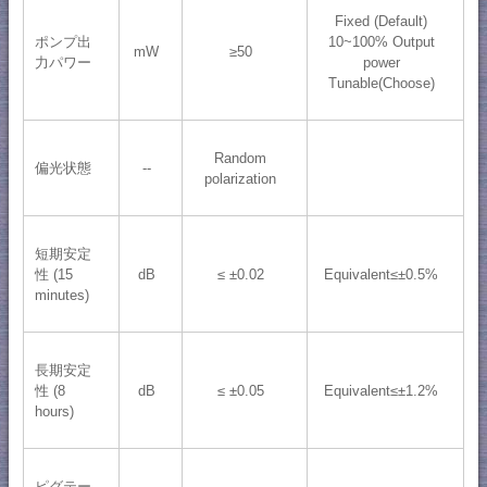
Fixed (Default)
ポンプ出
10~100% Output
mW
≥50
力パワー
power
Tunable(Choose)
Random
偏光状態
--
polarization
短期安定
性 (15
dB
≤ ±0.02
Equivalent≤±0.5%
minutes)
長期安定
性 (8
dB
≤ ±0.05
Equivalent≤±1.2%
hours)
ピグテー