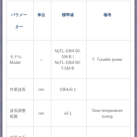
パラメー
単位
標準値
備考
ター
NLFL-1064-50-
モデル
SM-B /
--
T: Tunable power
Model
NLFL-1064-50-
T-SM-B
作業波長
nm
1064±0.1
波長調整
Slow temperature
nm
±0.1
範囲
tuning