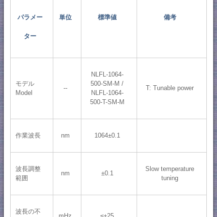
パラメー
単位
標準値
備考
ター
NLFL-1064-
モデル
500-SM-M /
--
T: Tunable power
Model
NLFL-1064-
500-T-SM-M
作業波長
nm
1064±0.1
波長調整
Slow temperature
nm
±0.1
範囲
tuning
波長の不
mHz
≤±25