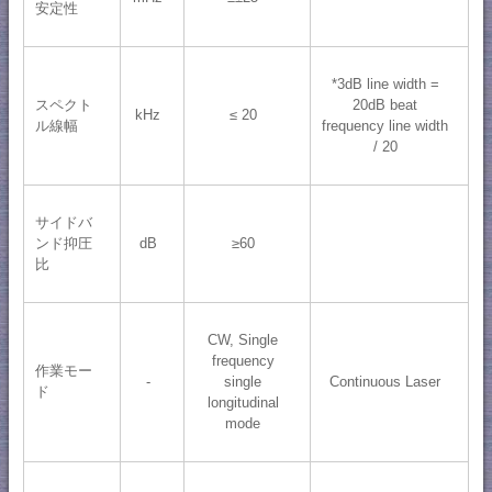
安定性
*3dB line width =
スペクト
20dB beat
kHz
≤ 20
ル線幅
frequency line width
/ 20
サイドバ
ンド抑圧
dB
≥60
比
CW, Single
frequency
作業モー
-
single
Continuous Laser
ド
longitudinal
mode