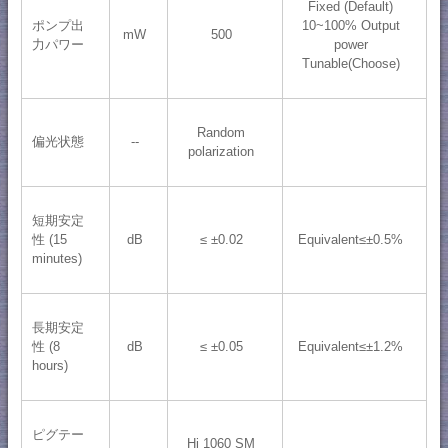
Fixed (Default)
ポンプ出
10~100% Output
mW
500
力パワー
power
Tunable(Choose)
Random
偏光状態
--
polarization
短期安定
性 (15
dB
≤ ±0.02
Equivalent≤±0.5%
minutes)
長期安定
性 (8
dB
≤ ±0.05
Equivalent≤±1.2%
hours)
ピグテー
Hi 1060 SM