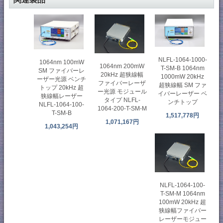
NLFL-1064-1000-
1064nm 100mW
1064nm 200mW
T-SM-B 1064nm
SM ファイバーレ
20kHz 超狭線幅
1000mW 20kHz
ーザー光源 ベンチ
ファイバーレーザ
超狭線幅 SM ファ
トップ 20kHz 超
ー光源 モジュール
イバーレーザー ベ
狭線幅レーザー
タイプ NLFL-
ンチトップ
NLFL-1064-100-
1064-200-T-SM-M
T-SM-B
1,517,778円
1,071,167円
1,043,254円
NLFL-1064-100-
T-SM-M 1064nm
100mW 20kHz 超
狭線幅ファイバー
レーザーモジュー