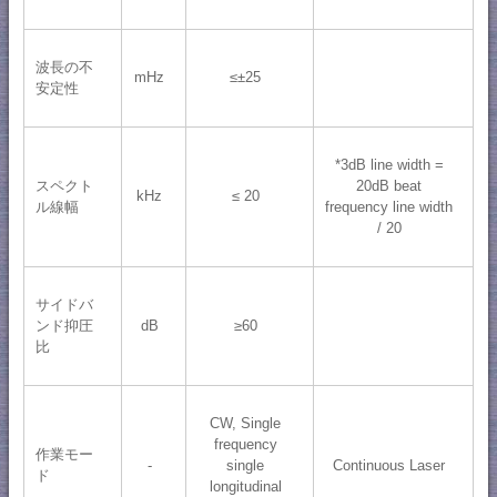
波長の不
mHz
≤±25
安定性
*3dB line width =
スペクト
20dB beat
kHz
≤ 20
ル線幅
frequency line width
/ 20
サイドバ
ンド抑圧
dB
≥60
比
CW, Single
frequency
作業モー
-
single
Continuous Laser
ド
longitudinal