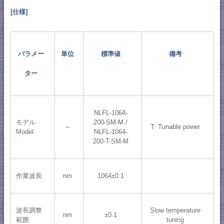
[仕様]
パラメー
単位
標準値
備考
ター
NLFL-1064-
モデル
200-SM-M /
--
T: Tunable power
Model
NLFL-1064-
200-T-SM-M
作業波長
nm
1064±0.1
波長調整
Slow temperature
nm
±0.1
範囲
tuning