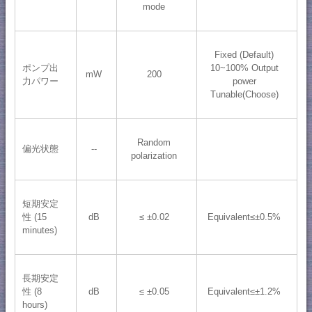
mode
Fixed (Default)
ポンプ出
10~100% Output
mW
200
力パワー
power
Tunable(Choose)
Random
偏光状態
--
polarization
短期安定
性 (15
dB
≤ ±0.02
Equivalent≤±0.5%
minutes)
長期安定
性 (8
dB
≤ ±0.05
Equivalent≤±1.2%
hours)