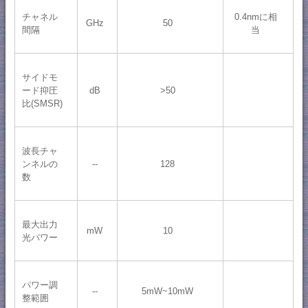
チャネル
0.4nmに相
GHz
50
間隔
当
サイドモ
ード抑圧
dB
>50
比(SMSR)
波長チャ
ンネルの
--
128
数
最大出力
mW
10
光パワー
パワー調
--
5mW~10mW
整範囲