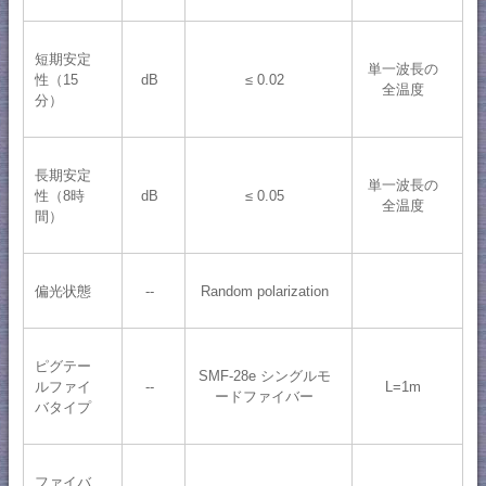
短期安定
単一波長の
性（15
dB
≤ 0.02
全温度
分）
長期安定
単一波長の
性（8時
dB
≤ 0.05
全温度
間）
偏光状態
--
Random polarization
ピグテー
SMF-28e シングルモ
ルファイ
--
L=1m
ードファイバー
バタイプ
ファイバ