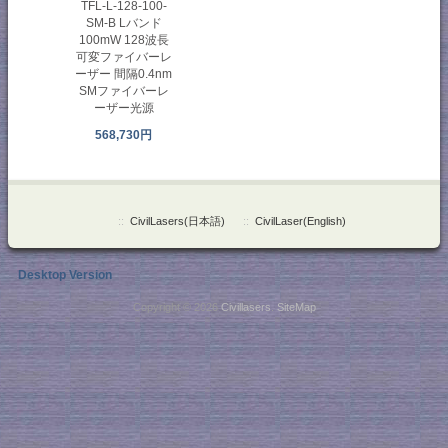
TFL-L-128-100-
SM-B Lバンド
100mW 128波長
可変ファイバーレ
ーザー 間隔0.4nm
SMファイバーレ
ーザー光源
568,730円
::
CivilLasers(日本語)
::
CivilLaser(English)
Desktop Version
Copyright © 2026
Civillasers
.
SiteMap