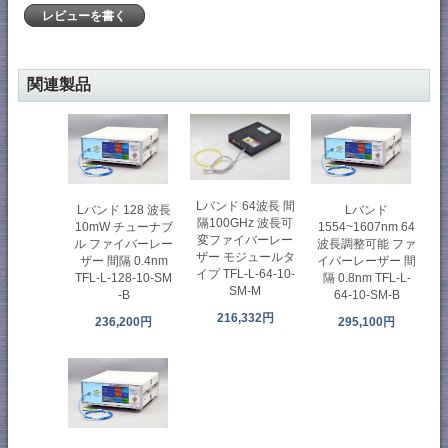
レビューを書く
関連製品
Lバンド 64波長 間
Lバンド 128 波長
Lバンド
隔100GHz 波長可
10mW チューナブ
1554~1607nm 64
変ファイバーレー
ル ファイバーレー
波長調整可能 ファ
ザー モジュールタ
ザー 間隔 0.4nm
イバーレーザー 間
イプ TFL-L-64-10-
TFL-L-128-10-SM
隔 0.8nm TFL-L-
SM-M
-B
64-10-SM-B
216,332円
236,200円
295,100円