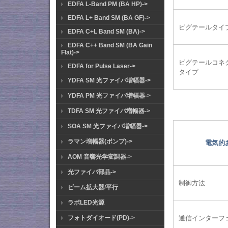
EDFA L-Band PM (BA HP)->
EDFA L+ Band SM (BA GF)->
ピグテールタイ
EDFA C+L Band SM (BA)->
EDFA C++ Band SM (BA Gain
Flat)->
ピグテールコネ
EDFA for Pulse Laser->
タイプ
YDFA SM 光ファイバ増幅器->
YDFA PM 光ファイバ増幅器->
TDFA SM 光ファイバ増幅器->
SOA SM 光ファイバ増幅器->
ラマン増幅器(ポンプ)->
電気的
AOM 音響光学変調器->
光ファイバ部品->
制御方法
ビーム拡大器/平行
ラボLED光源
フォトダイオード(PD)->
通信インターフ