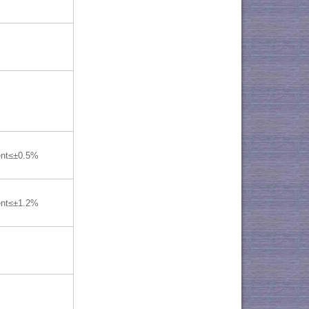
ent≤±0.5%
ent≤±1.2%