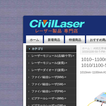
ホーム
新着商品
特価商品
おすすめ商
ホーム
::
ASE広帯
カテゴリ
1010/1100-50-T-PM
レーザーモジュール(点/線/十字)->
1010~1
レーザーモジュール(波長)->
1010/1100
レーザーダイオード(波長)->
1010nm~1100nm A
ファイバ結合レーザ(MM)->
ファイバ結合レーザ(SM)->
ファイバ結合レーザ(PM)->
ピグテールレーザー(MM)->
ピグテールレーザー(SM)->