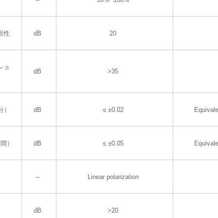
坦性
dB
20
ショ
dB
>35
分）
dB
≤ ±0.02
Equival
時間）
dB
≤ ±0.05
Equival
--
Linear polarization
dB
>20