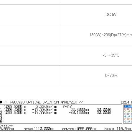
DC 5V
139(W)×206(D)×27(H)m
-5~+35°C
0~70%