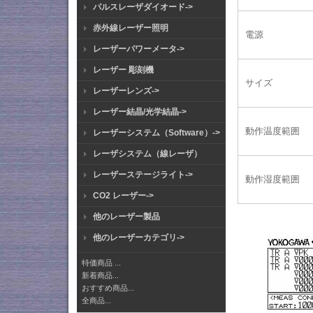
パルスレーザダイオード->
赤外線レーザー照明
電源
レーザーパワーメータ->
レーザー 彫刻機
サイズ
レーザーレンズ->
レーザー結晶/光学結晶->
動作温度範囲
レーザーシステム（Software）->
レーザシステム（線レーザ）
レーザーステージライト->
動作湿度範囲
CO2 レーザー->
他のレーザー製品
他のレーザーカテゴリ->
特価商品 ...
新着商品...
おすすめ商品...
全商品...