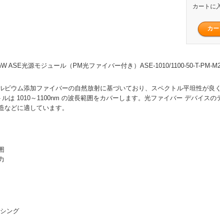
カートに
50mW ASE光源モジュール（PM光ファイバー付き）ASE-1010/1100-50-T-PM-M
ルビウム添加ファイバーの自然放射に基づいており、スペクトル平坦性が良
トルは 1010～1100nm の波長範囲をカバーします。光ファイバー デバイスの
造などに適しています。
囲
力
ンシング