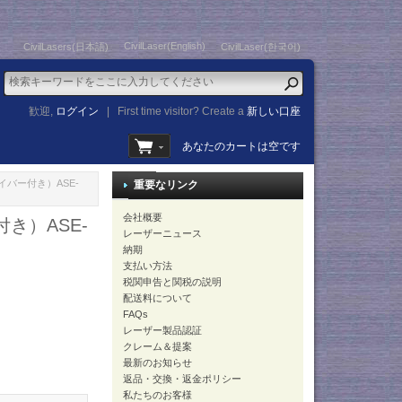
CivilLaser(English)
CivilLasers(日本語)
CivilLaser(한국어)
歓迎,
ログイン
|
First time visitor? Create a
新しい口座
あなたのカートは空です
ァイバー付き）ASE-
重要なリンク
会社概要
付き）ASE-
レーザーニュース
納期
支払い方法
税関申告と関税の説明
配送料について
FAQs
レーザー製品認証
クレーム＆提案
最新のお知らせ
返品・交換・返金ポリシー
私たちのお客様