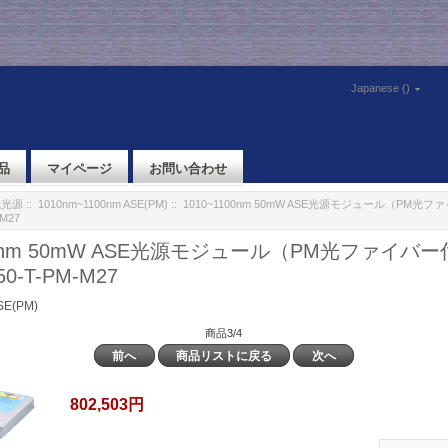
Japanese ()
品
マイページ
お問い合わせ
域光源
::
1010nm~1100nm ASE(PM)
:: 1010~1100nm 50mW ASE光源モジュール（PM光フ
-M27
100nm 50mW ASE光源モジュール（PM光ファイバー
-50-T-PM-M27
SE(PM)
商品3/4
前へ
商品リストに戻る
次へ
802,503円