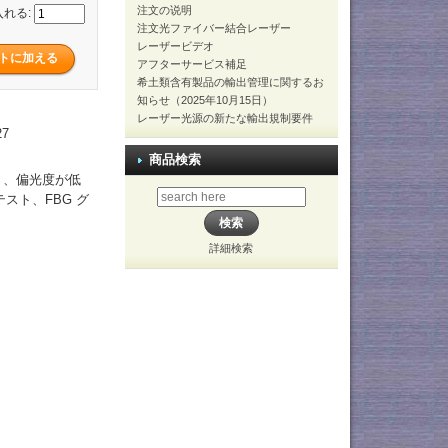
注文の说明
入れる:
注文光ファイバー結合レーザー
レーザービデオ
アフターサービス補足
希土類含有製品の輸出管理に関するお
知らせ（2025年10月15日）
レーザー光源の新たな輸出規制要件
27
商品検索
く、偏光度が低
テスト、FBG グ
詳細検索