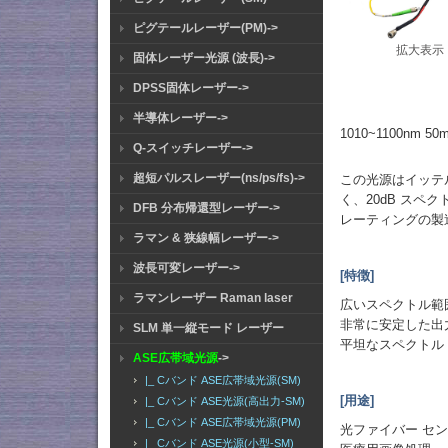
ピグテールレーザー(PM)->
拡大表示
固体レーザー光源 (波長)->
DPSS固体レーザー->
半導体レーザー->
1010~1100nm 
Q-スイッチレーザー->
超短パルスレーザー(ns/ps/fs)->
この光源はイッテ
く、20dB スペク
DFB 分布帰還型レーザー->
レーティングの製
ラマン & 狭線幅レーザー->
波長可変レーザー->
[特徴]
ラマンレーザー Raman laser
広いスペクトル範
非常に安定した出
SLM 単一縦モード レーザー
平坦なスペクトル
ASE広帯域光源
->
|_ Cバンド ASE広帯域光源(SM)
[用途]
|_ Cバンド ASE光源(高出力-SM)
|_ Cバンド ASE広帯域光源(PM)
光ファイバー セ
|_ Cバンド ASE光源(小型-SM)