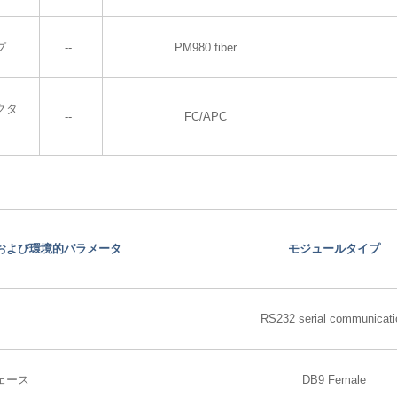
プ
--
PM980 fiber
クタ
--
FC/APC
および環境的パラメータ
モジュールタイプ
RS232 serial communicati
ェース
DB9 Female