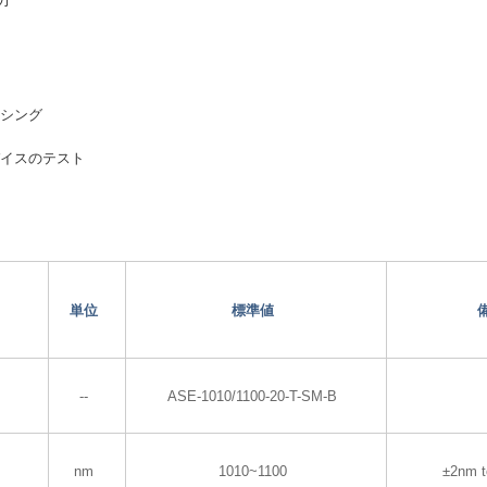
力
ンシング
バイスのテスト
単位
標準値
--
ASE-1010/1100-20-T-SM-B
nm
1010~1100
±2nm t