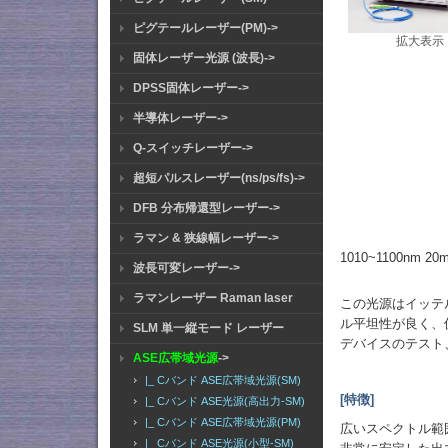
ピグテールレーザー(PM)->
拡大表示
固体レーザー光源 (波長)->
DPSS固体レーザー->
半導体レーザー->
Q-スイッチレーザー->
超短パルスレーザー(ns/ps/fs)->
DFB 分布帰還型レーザー->
ラマン & 狭線幅レーザー->
1010~1100nm 2
波長可変レーザー->
ラマンレーザー Raman laser
この光源はイッテ
ル平坦性が良く、偏
SLM 単一縦モード レーザー
デバイスのテスト
ASE広帯域光源
->
|_ Cバンド ASE広帯域光源(SM)
[特徴]
|_ Cバンド ASE光源(高出力-SM)
|_ Cバンド ASE広帯域光源(PM)
広いスペクトル範
|_ Cバンド ASE光源(小型-SM)