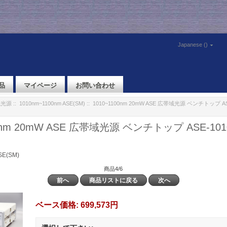
Japanese ()
品
マイページ
お問い合わせ
域光源
::
1010nm~1100nm ASE(SM)
:: 1010~1100nm 20mW ASE 広帯域光源 ベンチトップ ASE-
0nm 20mW ASE 広帯域光源 ベンチトップ ASE-1010/
SE(SM)
商品4/6
前へ
商品リストに戻る
次へ
ベース価格:
699,573円