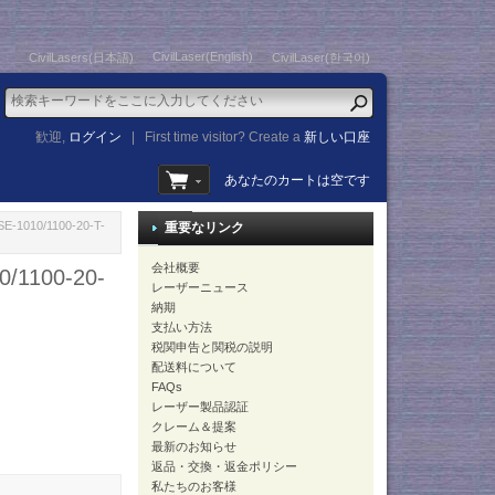
CivilLaser(English)
CivilLasers(日本語)
CivilLaser(한국어)
歓迎,
ログイン
|
First time visitor? Create a
新しい口座
あなたのカートは空です
1010/1100-20-T-
重要なリンク
会社概要
1100-20-
レーザーニュース
納期
支払い方法
税関申告と関税の説明
配送料について
FAQs
レーザー製品認証
クレーム＆提案
最新のお知らせ
返品・交換・返金ポリシー
私たちのお客様