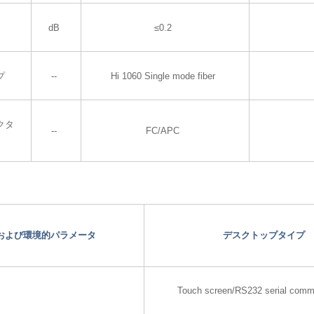
dB
≤0.2
プ
--
Hi 1060 Single mode fiber
クタ
--
FC/APC
および環境的パラメータ
デスクトップタイプ
Touch screen/RS232 serial comm