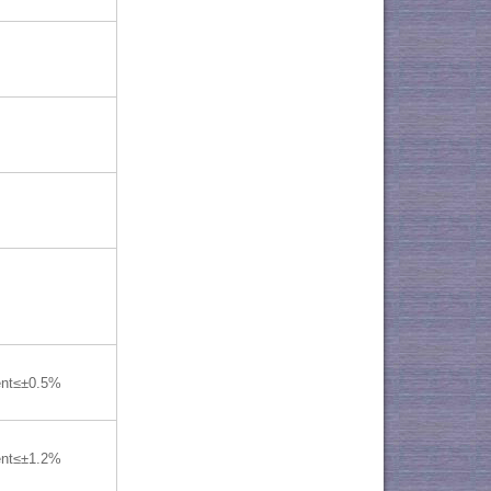
ent≤±0.5%
ent≤±1.2%