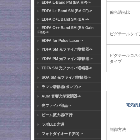
EDFA L-Band PM (BA HP)->
EDFA L+ Band SM (BA GF)->
偏光消光比
EDFA C+L Band SM (BA)->
EDFA C++ Band SM (BA Gain
Flat)->
ピグテールタイ
EDFA for Pulse Laser->
YDFA SM 光ファイバ増幅器->
ピグテールコネ
YDFA PM 光ファイバ増幅器->
タイプ
TDFA SM 光ファイバ増幅器->
SOA SM 光ファイバ増幅器->
ラマン増幅器(ポンプ)->
AOM 音響光学変調器->
電気的
光ファイバ部品->
ビーム拡大器/平行
ラボLED光源
制御方法
フォトダイオード(PD)->