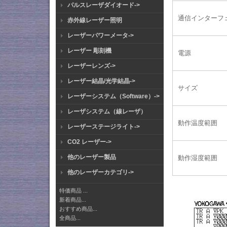
パルスレーザダイオード->
通信インターフ
赤外線レーザー照明
レーザーパワーメータ->
レーザー 彫刻機
電源
レーザーレンズ->
レーザー結晶/光学結晶->
サイズ
レーザーシステム（Software）->
レーザシステム（線レーザ）
動作温度範囲
レーザーステージライト->
CO2 レーザー->
他のレーザー製品
動作湿度範囲
他のレーザーカテゴリ->
特価商品 ...
新着商品...
おすすめ商品...
全商品...