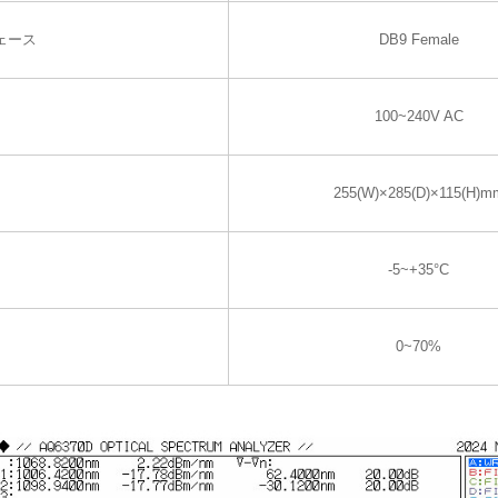
ェース
DB9 Female
100~240V AC
255(W)×285(D)×115(H)m
-5~+35°C
0~70%