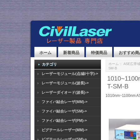
ホーム
新着商品
特価商品
おすすめ商
ホーム
::
ASE広帯
カテゴリ
SM-B
レーザーモジュール(点/線/十字)->
1010~110
レーザーモジュール(波長)->
T-SM-B
レーザーダイオード(波長)->
1010nm~1100nm A
ファイバ結合レーザ(MM)->
ファイバ結合レーザ(SM)->
ファイバ結合レーザ(PM)->
ピグテールレーザー(MM)->
ピグテールレーザー(SM)->