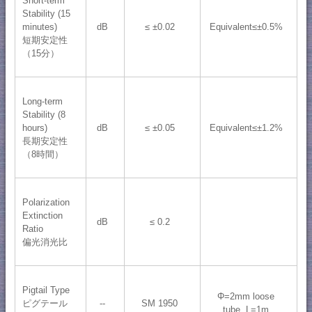
Short-term
Stability (15
minutes)
dB
≤ ±0.02
Equivalent≤±0.5%
短期安定性
（15分）
Long-term
Stability (8
hours)
dB
≤ ±0.05
Equivalent≤±1.2%
長期安定性
（8時間）
Polarization
Extinction
dB
≤ 0.2
Ratio
偏光消光比
Pigtail Type
Φ=2mm loose
ピグテール
--
SM 1950
tube, L=1m