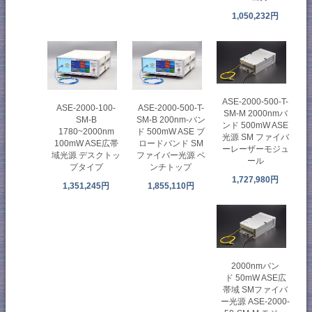
1,050,232円
ASE-2000-500-T-
ASE-2000-100-
ASE-2000-500-T-
SM-M 2000nmバ
SM-B
SM-B 200nm-バン
ンド 500mW ASE
1780~2000nm
ド 500mW ASE ブ
光源 SM ファイバ
100mW ASE広帯
ロードバンド SM
ーレーザーモジュ
域光源 デスクトッ
ファイバー光源 ベ
ール
プタイプ
ンチトップ
1,727,980円
1,351,245円
1,855,110円
2000nmバン
ド 50mW ASE広
帯域 SMファイバ
ー光源 ASE-2000-