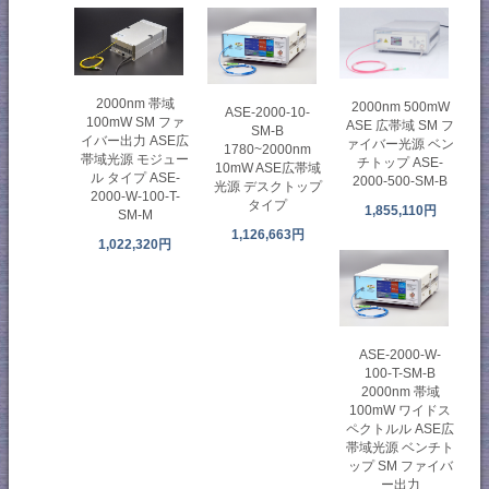
2000nm 帯域
2000nm 500mW
ASE-2000-10-
100mW SM ファ
ASE 広帯域 SM フ
SM-B
イバー出力 ASE広
ァイバー光源 ベン
1780~2000nm
帯域光源 モジュー
チトップ ASE-
10mW ASE広帯域
ル タイプ ASE-
2000-500-SM-B
光源 デスクトップ
2000-W-100-T-
タイプ
1,855,110円
SM-M
1,126,663円
1,022,320円
ASE-2000-W-
100-T-SM-B
2000nm 帯域
100mW ワイドス
ペクトルル ASE広
帯域光源 ベンチト
ップ SM ファイバ
ー出力