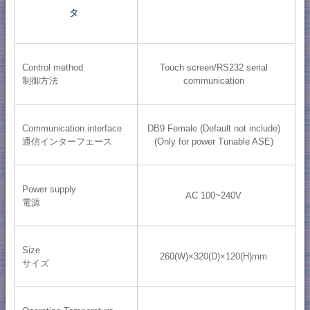
タ
Control method
Touch screen/RS232 serial
制御方法
communication
Communication interface
DB9 Female (Default not include)
通信インターフェース
(Only for power Tunable ASE)
Power supply
AC 100~240V
電源
Size
260(W)×320(D)×120(H)mm
サイズ