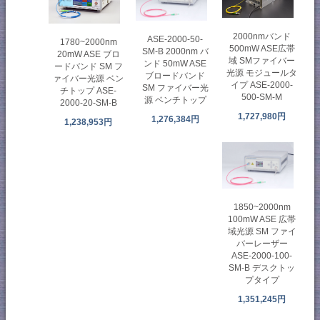
2000nmバンド
ASE-2000-50-
1780~2000nm
500mW ASE広帯
SM-B 2000nm バ
20mW ASE ブロ
域 SMファイバー
ンド 50mW ASE
ードバンド SM フ
光源 モジュールタ
ブロードバンド
ァイバー光源 ベン
イプ ASE-2000-
SM ファイバー光
チトップ ASE-
500-SM-M
源 ベンチトップ
2000-20-SM-B
1,727,980円
1,276,384円
1,238,953円
1850~2000nm
100mW ASE 広帯
域光源 SM ファイ
バーレーザー
ASE-2000-100-
SM-B デスクトッ
プタイプ
1,351,245円