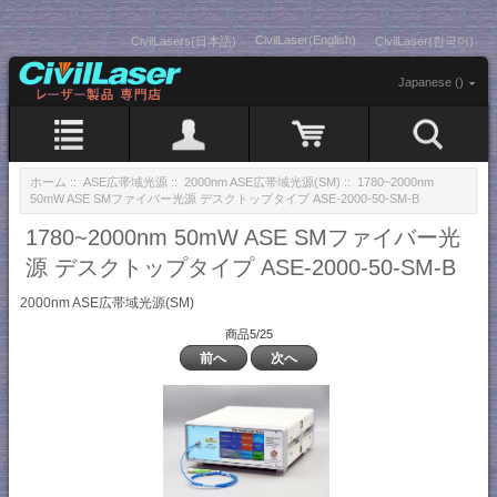
CivilLaser(English)
CivilLasers(日本語)
CivilLaser(한국어)
Japanese ()
ホーム
::
ASE広帯域光源
::
2000nm ASE広帯域光源(SM)
:: 1780~2000nm
50mW ASE SMファイバー光源 デスクトップタイプ ASE-2000-50-SM-B
1780~2000nm 50mW ASE SMファイバー光
源 デスクトップタイプ ASE-2000-50-SM-B
2000nm ASE広帯域光源(SM)
商品5/25
前へ
次へ