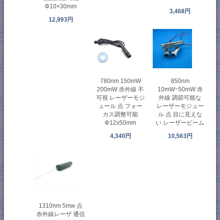
Φ10×30mm
3,468円
12,993円
780nm 150mW
850nm
200mW 赤外線 不
10mW~50mW 赤
可視 レーザーモジ
外線 調節可能な
ュール 点 フォー
レーザーモジュー
カス調整可能
ル 点 目に見えな
Φ12x50mm
い レーザービーム
4,340円
10,563円
1310nm 5mw 点
赤外線レーザ 通信