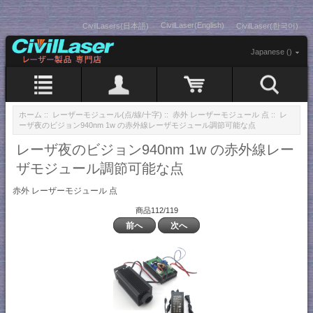
CivilLaser(English)
CivilLasers(日本語)
CivilLaser(한국어)
Japanese ()
ホーム
::
レーザーモジュール(点/線/十字)
::
赤外 レーザーモジュール 点
:: レ
ーザ夜のビジョン940nm 1w の赤外線レーザモジュール調節可能な点
レーザ夜のビジョン940nm 1w の赤外線レー
ザモジュール調節可能な点
赤外 レーザーモジュール 点
商品112/119
前へ
次へ