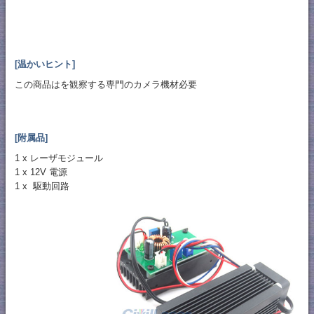
[温かいヒント]
この商品はを観察する専門のカメラ機材必要
[附属品]
1 x レーザモジュール
1 x 12V 電源
1 x 駆動回路