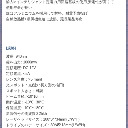
輸入icインテリジェント定電力用回路基板の使用,安定性が高くて、
使用寿命が長い
殻はアルミニウムを採用して材料、耐震予防投げ
自然放熱槽+扇風機急速に放熱、延長製品寿命
[規格]
波長: 940nm
瞳を出力: 1000mw
定額電圧: DC 12V
定額電流: <5A
レンズ角度：>5 mard
光スポット：点(近い長方形の楕円)
スポット大きさ：可調
ビーム直径:>10*10mm
動作温度：-10°C~30°C
保管温度: -10℃~+80℃
変調信号の周波数0-25kh
レーザヘッドサイズ：100*34*34mm(L*W*H)
ドライブのパテ・サイズ：80*45*18mm(L*W*H)