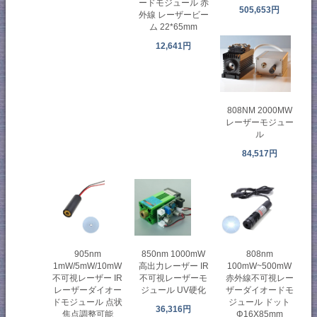
ードモジュール 赤
505,653円
外線 レーザービー
ム 22*65mm
12,641円
808NM 2000MW
レーザーモジュー
ル
84,517円
905nm
850nm 1000mW
808nm
1mW/5mW/10mW
高出力レーザー IR
100mW~500mW
不可視レーザー IR
不可視レーザーモ
赤外線不可視レー
レーザーダイオー
ジュール UV硬化
ザーダイオードモ
ドモジュール 点状
ジュール ドット
36,316円
焦点調整可能
Φ16X85mm