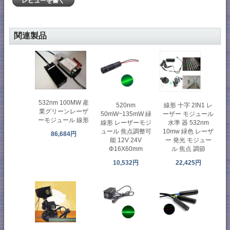
レビューを書く
関連製品
532nm 100MW 産
520nm
線形 十字 2IN1 レ
業グリーンレーザ
50mW~135mW 緑
ーザー モジュール
ーモジュール 線形
線形 レーザーモジ
水準 器 532nm
ュール 焦点調整可
10mw 緑色 レーザ
86,684円
能 12V 24V
ー 発光 モジュー
Φ16X60mm
ル 焦点 調節
10,532円
22,425円