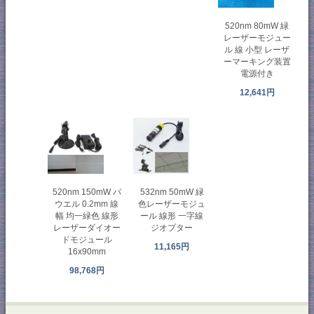
520nm 80mW 緑
レーザーモジュー
ル 線 小型 レーザ
ーマーキング装置
電源付き
12,641円
520nm 150mW パ
532nm 50mW 緑
ウエル 0.2mm 線
色レーザーモジュ
幅 均一緑色 線形
ール 線形 一字線
レーザーダイオー
ジオプター
ドモジュール
11,165円
16x90mm
98,768円