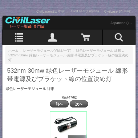
CivilLaser(English)
CivilLasers(日本語)
CivilLaser(한국어)
Japanese ()
ホーム
::
レーザーモジュール(点/線/十字)
::
緑色レーザーモジュール 線形
::
532nm 30mw 緑色レーザーモジュール 線形帯電源及びブラケット線の位置決め
灯
532nm 30mw 緑色レーザーモジュール 線形
帯電源及びブラケット線の位置決め灯
緑色レーザーモジュール 線形
商品47/62
前へ
次へ