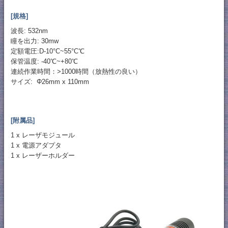
[規格]
波長: 532nm
瞳を出力: 30mw
定額電圧:D-10°C~55°C℃
保管温度: -40℃~+80℃
連続作業時間：>1000時間（放熱性の良い）
サイズ: Φ26mm x 110mm
[附属品]
1 x レーザモジュール
1 x 電源アダプタ
1 x レーザーホルダー