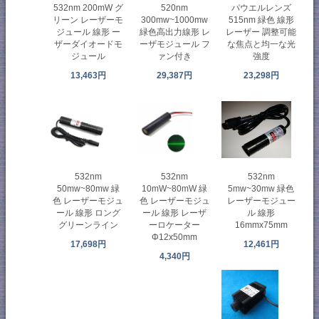
532nm 200mW グ
520nm
パウエルレンズ
リーン レーザーモ
300mw~1000mw
515nm 緑色 線形
ジュール 線形 ー
緑色高出力線形 レ
レーザー 調整可能
ザーダイオードモ
ーザモジュール フ
な焦点と均一な光
ジュール
ァン付き
強度
13,463円
29,387円
23,298円
532nm
532nm
532nm
50mw~80mw 緑
10mW~80mW 緑
5mw~30mw 緑色
色 レーザーモジュ
色 レーザーモジュ
レーザーモジュー
ール 線形 ロング
ール 線形 レーザ
ル 線形
グリーンライン
ーロケーター
16mmx75mm
Φ12x50mm
17,698円
12,461円
4,340円