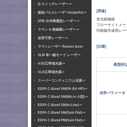
Q-スイッチレーザー->
[用途]
超短パルスレーザー(ns/ps/fs)->
蛍光顕微鏡
DFB 分布帰還型レーザー->
フローサイトメー
ラマン & 狭線幅レーザー->
印刷版作成用レー
波長可変レーザー->
[仕様]
ラマンレーザー Raman laser
SLM 単一縦モード レーザー
ASE広帯域光源->
典型的
SLD広帯域光源->
スーパーコンティニウム光源->
EDFA C-Band SM(PA BA HP)->
光学パラメータ
EDFA C-Band SM(Micro 小型)->
EDFA C-Band SM(In-Line)->
EDFA C-Band SM(Gain Flat)->
EDFA C-Band PM(Gain Flat)->