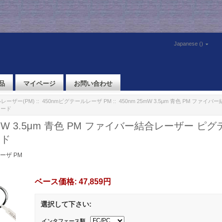
Japanese ()
品
マイページ
お問い合わせ
レーザー(PM)
::
450nmピグテールレーザ PM
:: 450nm 25mW 3.5μm 青色 PM ファ
オード
25mW 3.5μm 青色 PM ファイバー結合レーザー 
ード
ーザ PM
ベース価格:
47,859円
選択して下さい:
インタフェース類