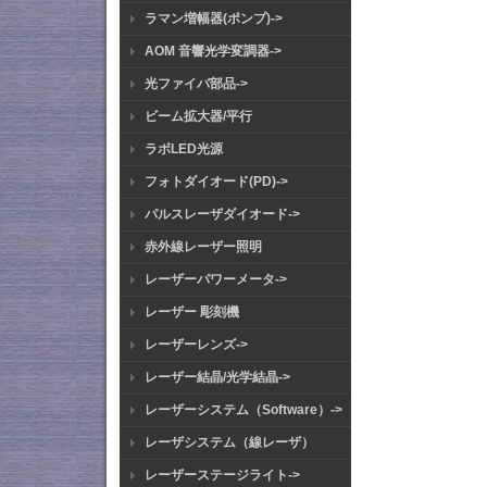
ラマン増幅器(ポンプ)->
AOM 音響光学変調器->
光ファイバ部品->
ビーム拡大器/平行
ラボLED光源
フォトダイオード(PD)->
パルスレーザダイオード->
赤外線レーザー照明
レーザーパワーメータ->
レーザー 彫刻機
レーザーレンズ->
レーザー結晶/光学結晶->
レーザーシステム（Software）->
レーザシステム（線レーザ）
レーザーステージライト->