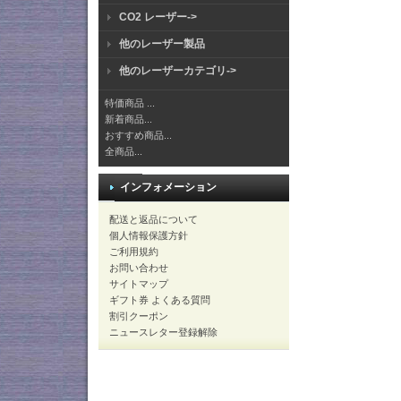
CO2 レーザー->
他のレーザー製品
他のレーザーカテゴリ->
特価商品 ...
新着商品...
おすすめ商品...
全商品...
インフォメーション
配送と返品について
個人情報保護方針
ご利用規約
お問い合わせ
サイトマップ
ギフト券 よくある質問
割引クーポン
ニュースレター登録解除