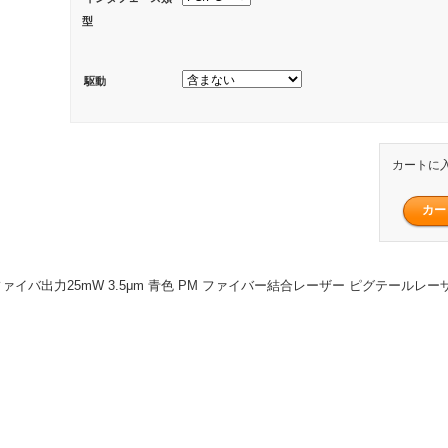
型
駆動
カートに
 光ファイバ出力25mW 3.5μm 青色 PM ファイバー結合レーザー ピグテールレ