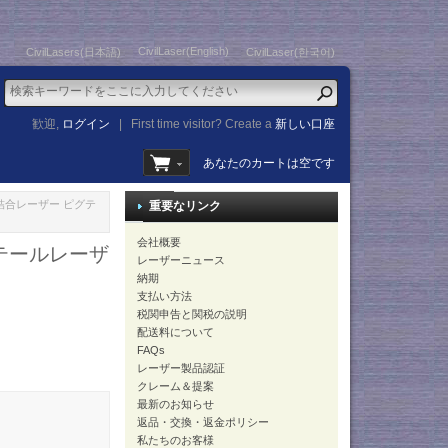
CivilLaser(English)
CivilLasers(日本語)
CivilLaser(한국어)
歓迎,
ログイン
|
First time visitor? Create a
新しい口座
あなたのカートは空です
イバー結合レーザー ピグテ
重要なリンク
会社概要
ピグテールレーザ
レーザーニュース
納期
支払い方法
税関申告と関税の説明
配送料について
FAQs
レーザー製品認証
クレーム＆提案
最新のお知らせ
返品・交換・返金ポリシー
私たちのお客様