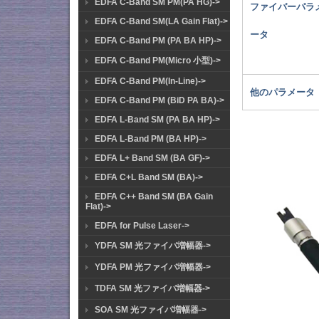
EDFA C-Band SM PM(PA HG)->
ファイバーパラ
EDFA C-Band SM(LA Gain Flat)->
ータ
EDFA C-Band PM (PA BA HP)->
EDFA C-Band PM(Micro 小型)->
EDFA C-Band PM(In-Line)->
他のパラメータ
EDFA C-Band PM (BiD PA BA)->
EDFA L-Band SM (PA BA HP)->
EDFA L-Band PM (BA HP)->
EDFA L+ Band SM (BA GF)->
EDFA C+L Band SM (BA)->
EDFA C++ Band SM (BA Gain
Flat)->
EDFA for Pulse Laser->
YDFA SM 光ファイバ増幅器->
YDFA PM 光ファイバ増幅器->
TDFA SM 光ファイバ増幅器->
SOA SM 光ファイバ増幅器->