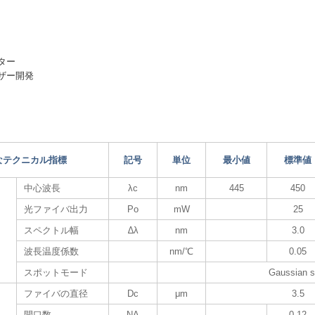
ター
ザー開発
なテクニカル指標
記号
単位
最小値
標準値
中心波長
λc
nm
445
450
光ファイバ出力
Po
mW
25
スペクトル幅
∆λ
nm
3.0
波長温度係数
nm/℃
0.05
スポットモード
Gaussian s
ファイバの直径
Dc
μm
3.5
開口数
NA
0.12