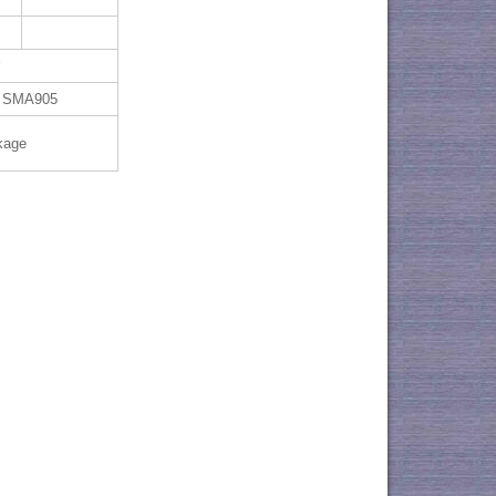
r
, SMA905
kage