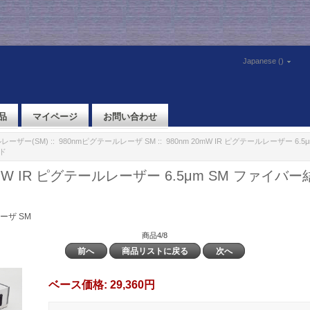
Japanese ()
品
マイページ
お問い合わせ
レーザー(SM)
::
980nmピグテールレーザ SM
:: 980nm 20mW IR ピグテールレーザー 6.
ド
0mW IR ピグテールレーザー 6.5μm SM ファイ
ーザ SM
商品4/8
前へ
商品リストに戻る
次へ
ベース価格:
29,360円