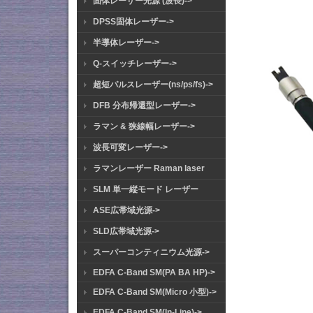
固体レーザー光源 (波長)->
DPSS固体レーザー->
半導体レーザー->
Q-スイッチレーザー->
超短パルスレーザー(ns/ps/fs)->
DFB 分布帰還型レーザー->
ラマン & 狭線幅レーザー->
波長可変レーザー->
ラマンレーザー Raman laser
SLM 単一縦モード レーザー
ASE広帯域光源->
SLD広帯域光源->
スーパーコンティニウム光源->
EDFA C-Band SM(PA BA HP)->
EDFA C-Band SM(Micro 小型)->
EDFA C-Band SM(In-Line)->