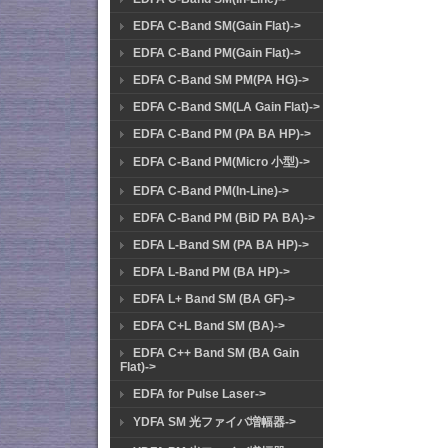
EDFA C-Band SM(Gain Flat)->
EDFA C-Band PM(Gain Flat)->
EDFA C-Band SM PM(PA HG)->
EDFA C-Band SM(LA Gain Flat)->
EDFA C-Band PM (PA BA HP)->
EDFA C-Band PM(Micro 小型)->
EDFA C-Band PM(In-Line)->
EDFA C-Band PM (BiD PA BA)->
EDFA L-Band SM (PA BA HP)->
EDFA L-Band PM (BA HP)->
EDFA L+ Band SM (BA GF)->
EDFA C+L Band SM (BA)->
EDFA C++ Band SM (BA Gain
Flat)->
EDFA for Pulse Laser->
YDFA SM 光ファイバ増幅器->