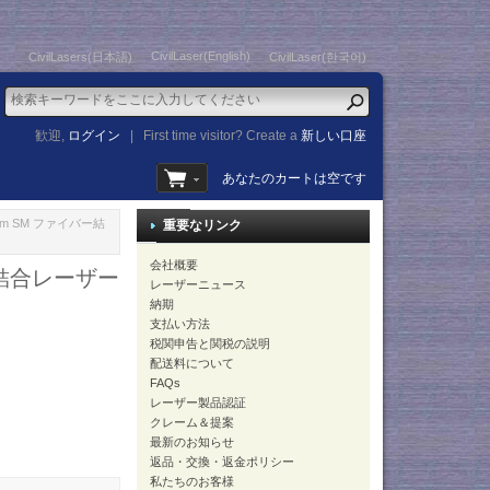
CivilLaser(English)
CivilLasers(日本語)
CivilLaser(한국어)
歓迎,
ログイン
|
First time visitor? Create a
新しい口座
あなたのカートは空です
5μm SM ファイバー結
重要なリンク
会社概要
バー結合レーザー
レーザーニュース
納期
支払い方法
税関申告と関税の説明
配送料について
FAQs
レーザー製品認証
クレーム＆提案
最新のお知らせ
返品・交換・返金ポリシー
私たちのお客様