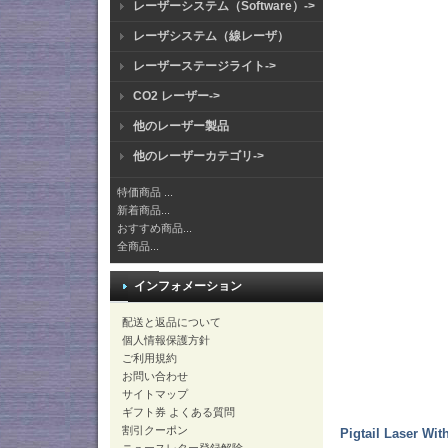
レーザーシステム（Software）->
レーザシステム（線レーザ）
レーザーステージライト->
CO2 レーザー->
他のレーザー製品
他のレーザーカテゴリ->
特価商品 ...
新着商品...
おすすめ商品...
全商品...
インフォメーション
配送と返品について
個人情報保護方針
ご利用規約
お問い合わせ
サイトマップ
ギフト券 よくある質問
割引クーポン
Pigtail Laser Wit