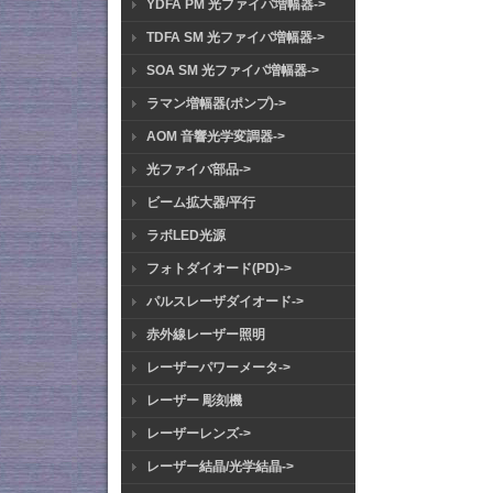
YDFA PM 光ファイバ増幅器->
TDFA SM 光ファイバ増幅器->
SOA SM 光ファイバ増幅器->
ラマン増幅器(ポンプ)->
AOM 音響光学変調器->
光ファイバ部品->
ビーム拡大器/平行
ラボLED光源
フォトダイオード(PD)->
パルスレーザダイオード->
赤外線レーザー照明
レーザーパワーメータ->
レーザー 彫刻機
レーザーレンズ->
レーザー結晶/光学結晶->