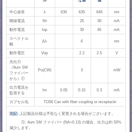
ル
な値
値
中心波長
λ
630
635
645
nm
閾値電流
Ith
25
30
mA
動作電流
Iop
30
45
mA
スペクトル
Δλ
6
nm
幅
動作電圧
Vop
2.2
2.5
V
光出力
（9um SM
Po(CW)
3
mW
ファイバー
から）①
出力電流を
Im
0.05
0.15
0.3
mA
監視する
カプセル化
TO56 Can with fiber coupling or receptacle
注記:
上記製品仕様は予告なく変更される場合がございます。
①: 4um SM ファイバー (NA=0.13) の場合、出力は約 50%
減少します。