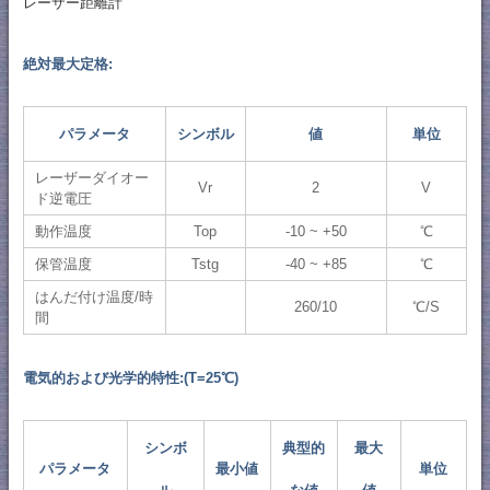
レーザー距離計
絶対最大定格:
パラメータ
シンボル
値
単位
レーザーダイオー
Vr
2
V
ド逆電圧
動作温度
Top
-10 ~ +50
℃
保管温度
Tstg
-40 ~ +85
℃
はんだ付け温度/時
260/10
℃/S
間
電気的および光学的特性:(T=25℃)
シンボ
典型的
最大
パラメータ
最小値
単位