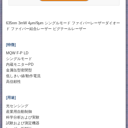
635nm 3mW 4μm/9μm シングルモード ファイバーレーザーダイオー
ド ファイバー結合レーザー ピグテールレーザー
[特徴]
MQW F-P LD
シングルモード
内蔵モニターPD
金属缶型密閉型
低しきい値/動作電流
高信頼性
[用途]
光センシング
産業用自動制御
科学分析および実験
試験および測定機器