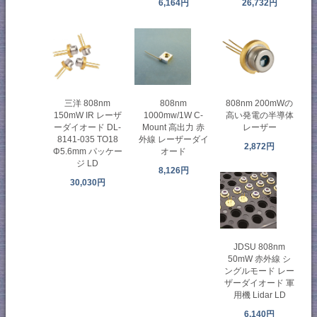
6,164円
26,732円
三洋 808nm
808nm
808nm 200mWの
150mW IR レーザ
1000mw/1W C-
高い発電の半導体
ーダイオード DL-
Mount 高出力 赤
レーザー
8141-035 TO18
外線 レーザーダイ
2,872円
Φ5.6mm パッケー
オード
ジ LD
8,126円
30,030円
JDSU 808nm
50mW 赤外線 シ
ングルモード レー
ザーダイオード 軍
用機 Lidar LD
6,140円