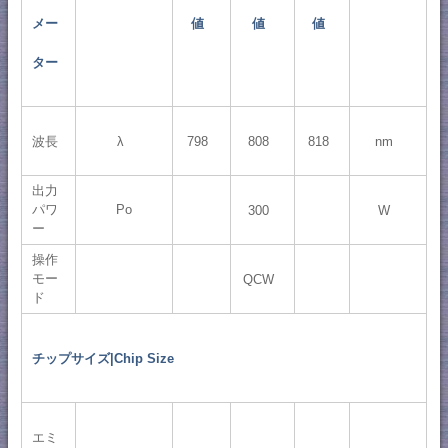
メー
値
値
値
ター
波長
λ
798
808
818
nm
出力
パワ
Po
300
W
ー
操作
モー
QCW
ド
チップサイズ|Chip Size
エミ