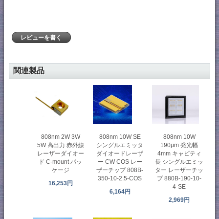
レビューを書く
関連製品
808nm 2W 3W
808nm 10W SE
808nm 10W
5W 高出力 赤外線
シングルエミッタ
190μm 発光幅
レーザーダイオー
ダイオードレーザ
4mm キャビティ
ド C-mount パッ
ー CW COS レー
長 シングルエミッ
ケージ
ザーチップ 808B-
ター レーザーチッ
350-10-2.5-COS
プ 880B-190-10-
16,253円
4-SE
6,164円
2,969円