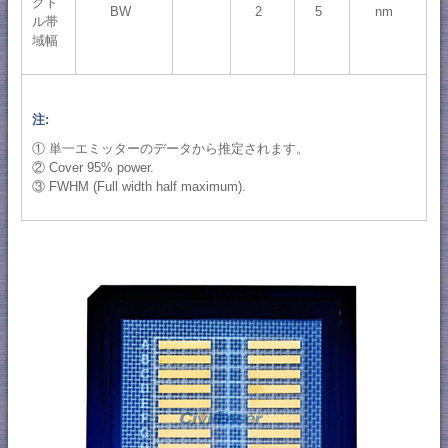
クト
BW
2
5
nm
ル帯
域幅
注:
① 単一エミッターのデータから推定されます。
② Cover 95% power.
③ FWHM (Full width half maximum).