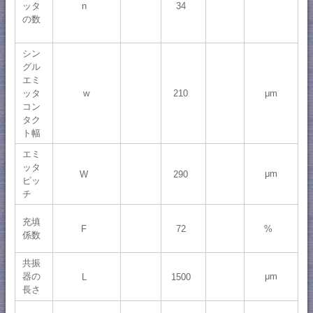
ッタ
n
34
の数
シン
グル
エミ
210
ッタ
w
μm
コン
タク
ト幅
エミ
ッタ
μm
W
290
ピッ
チ
充填
F
72
%
係数
共振
器の
μm
L
1500
長さ