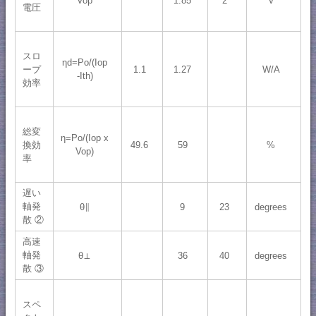
Vop
1.85
2
V
電圧
スロ
ηd=Po/(Iop
ープ
1.1
1.27
W/A
-Ith)
効率
総変
η=Po/(Iop x
換効
49.6
59
%
Vop)
率
遅い
軸発
θ∥
9
23
degrees
散 ②
高速
軸発
θ⊥
36
40
degrees
散 ③
スペ