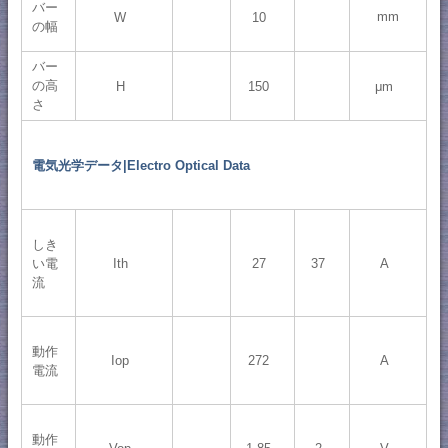
バー
mm
W
10
の幅
バー
の高
H
150
μm
さ
電気光学データ|Electro Optical Data
しき
い電
Ith
27
37
A
流
動作
Iop
272
A
電流
動作