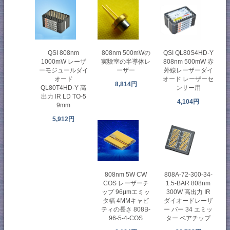
QSI 808nm
808nm 500mWの
QSI QL80S4HD-Y
1000mW レーザ
実験室の半導体レ
808nm 500mW 赤
ーモジュールダイ
ーザー
外線レーザーダイ
オード
オード レーザーセ
8,814円
QL80T4HD-Y 高
ンサー用
出力 IR LD TO-5
4,104円
9mm
5,912円
808nm 5W CW
808A-72-300-34-
COS レーザーチ
1.5-BAR 808nm
ップ 96μmエミッ
300W 高出力 IR
タ幅 4MMキャビ
ダイオードレーザ
ティの長さ 808B-
ー バー 34 エミッ
96-5-4-COS
ター ベアチップ