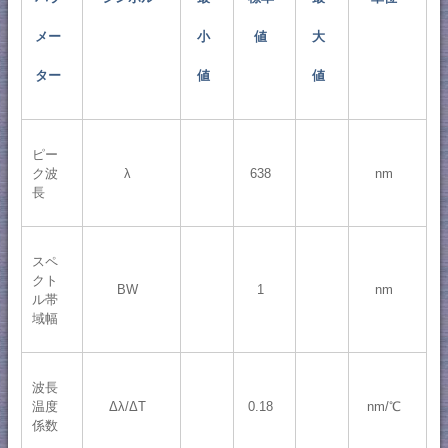
メー
小
値
大
ター
値
値
ピー
ク波
λ
638
nm
長
スペ
クト
BW
1
nm
ル帯
域幅
波長
温度
Δλ/ΔT
0.18
nm/℃
係数