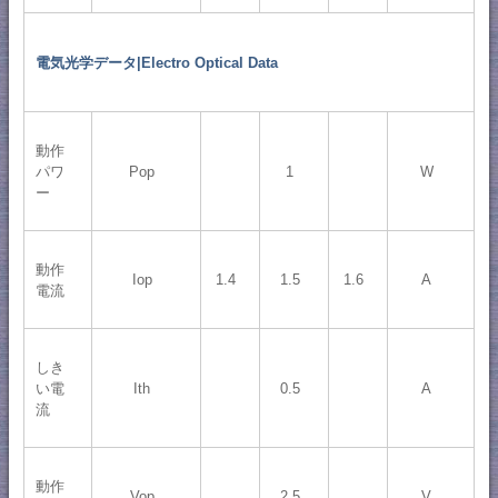
電気光学データ|Electro Optical Data
動作
パワ
Pop
1
W
ー
動作
Iop
1.4
1.5
1.6
A
電流
しき
い電
Ith
0.5
A
流
動作
Vop
2.5
V