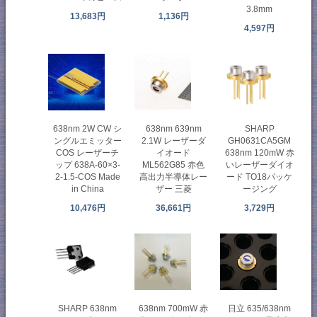
3.8mm
13,683円
1,136円
4,597円
638nm 2W CW シ
638nm 639nm
SHARP
ングルエミッター
2.1W レーザーダ
GH0631CA5GM
COS レーザーチ
イオード
638nm 120mW 赤
ップ 638A-60×3-
ML562G85 赤色
いレーザーダイオ
2-1.5-COS Made
高出力半導体レー
ード TO18パッケ
in China
ザー 三菱
ージング
10,476円
36,661円
3,729円
SHARP 638nm
638nm 700mW 赤
日立 635/638nm