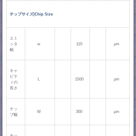
チップサイズ|Chip Size
エミ
ッタ
w
110
μm
幅
キャ
ビテ
L
1500
μm
ィの
長さ
チッ
W
300
μm
プ幅
チッ