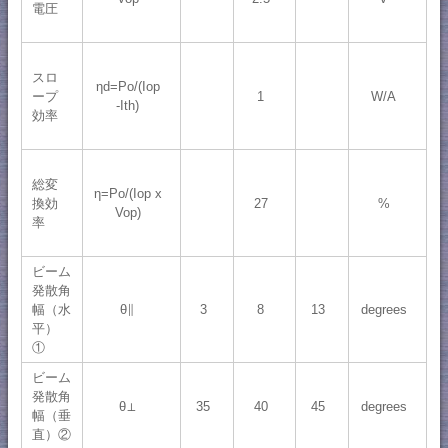
電圧
スロ
ηd=Po/(Iop
ープ
1
W/A
-Ith)
効率
総変
η=Po/(Iop x
換効
27
%
Vop)
率
ビーム
発散角
θ∥
3
8
13
degrees
幅（水
平）
①
ビーム
発散角
θ⊥
35
40
45
degrees
幅（垂
直）②