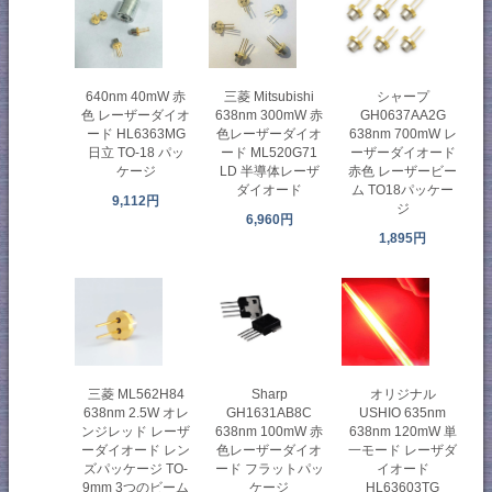
640nm 40mW 赤
三菱 Mitsubishi
シャープ
色 レーザーダイオ
638nm 300mW 赤
GH0637AA2G
ード HL6363MG
色レーザーダイオ
638nm 700mW レ
日立 TO-18 パッ
ード ML520G71
ーザーダイオード
ケージ
LD 半導体レーザ
赤色 レーザービー
ダイオード
ム TO18パッケー
9,112円
ジ
6,960円
1,895円
三菱 ML562H84
Sharp
オリジナル
638nm 2.5W オレ
GH1631AB8C
USHIO 635nm
ンジレッド レーザ
638nm 100mW 赤
638nm 120mW 単
ーダイオード レン
色レーザーダイオ
一モード レーザダ
ズパッケージ TO-
ード フラットパッ
イオード
9mm 3つのビーム
ケージ
HL63603TG