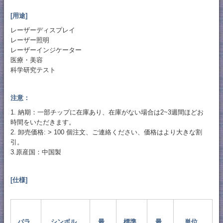
[用途]
レーザーディスプレイ
レーザー照明
レーザーインジケーター
医療・美容
科学研究テスト
注意：
1. 納期：一部チップに在庫あり、在庫がない場合は2~3週間ほどお
時間をいただきます。
2. 卸売価格: > 100 個注文、ご連絡ください、価格はより大きな割
引。
3.原産国：中国製
[仕様]
パラ
シンボル
最
標準
最
単位