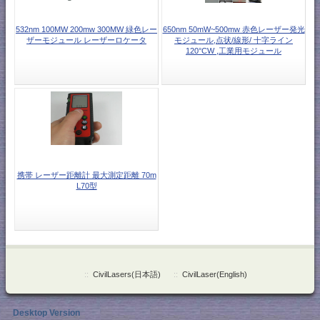
532nm 100MW 200mw 300MW 緑色レー
650nm 50mW~500mw 赤色レーザー発光
ザーモジュール レーザーロケータ
モジュール,点状/線形/ 十字ライン
120°CW ,工業用モジュール
携帯 レーザー距離計 最大測定距離 70m
L70型
::
CivilLasers(日本語)
::
CivilLaser(English)
Desktop Version