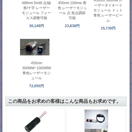
450nm 500mW レ
450nm 100mw 青
488nm 5mW 点/線
ーザーダイオード
色 レーザーモジュ
形/十字 レーザー
モジュール ドット
ール 点 焦点調節
モジュール フォー
青色 レーザービー
可能
カス調整可能
ム
23,838円
30,149円
15,730円
450nm
300MW~1000MW
青色レーザーモジ
ュール
72,055円
この商品をお求めの客様はこんな商品もお求めです。