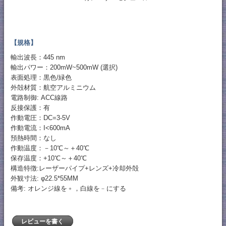
【規格】
輸出波長：445 nm
輸出パワー：200mW~500mW (選択)
表面処理：黒色/緑色
外殻材質：航空アルミニウム
電路制御: ACC線路
反接保護：有
作動電圧：DC=3-5V
作動電流：I<600mA
預熱時間：なし
作動温度：－10℃～＋40℃
保存温度：+10℃～＋40℃
構造特徴:レーザーパイプ+レンズ+冷却外殻
外観寸法: φ22.5*55MM
備考: オレンジ線を﹢，白線を﹣にする
レビューを書く