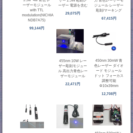
3.5w~4w 青色 レ
ザー 2.5W 彫刻レ
力 青色レーザーモ
ーザーモジュール
ーザー 電源を含む
ジュール レーザー
with TTL
彫刻/マーキング
29,075円
modulation(NICHIA
67,415円
NDB7A75)
99,144円
450nm 30mW 青
455nm 10W レー
色レーザー ダイオ
ザー彫刻モジュー
ード モジュール
ル 高出力青色レー
ドット フォーカス
ザーモジュール
調整可能
22,471円
Φ10x39mm
12,708円