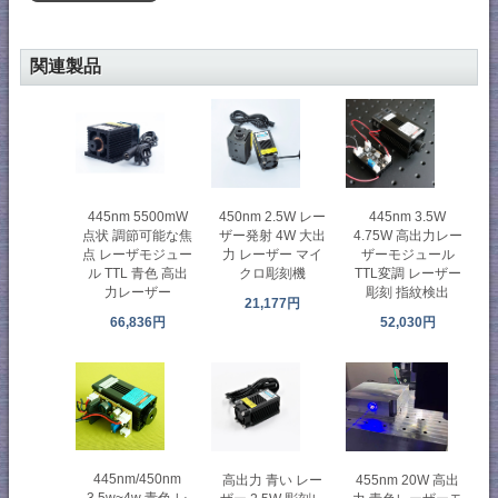
関連製品
445nm 5500mW
450nm 2.5W レー
445nm 3.5W
点状 調節可能な焦
ザー発射 4W 大出
4.75W 高出力レー
点 レーザモジュー
力 レーザー マイ
ザーモジュール
ル TTL 青色 高出
クロ彫刻機
TTL変調 レーザー
力レーザー
彫刻 指紋検出
21,177円
66,836円
52,030円
445nm/450nm
高出力 青い レー
455nm 20W 高出