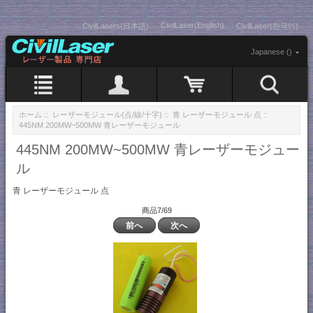
CivilLaser(English)
CivilLasers(日本語)
CivilLaser(한국어)
Japanese ()
ホーム
::
レーザーモジュール(点/線/十字)
::
青 レーザーモジュール 点
::
445NM 200MW~500MW 青レーザーモジュール
445NM 200MW~500MW 青レーザーモジュー
ル
青 レーザーモジュール 点
商品7/69
前へ
次へ