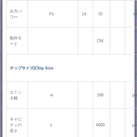
出力パ
Po
14
15
W
ワー
動作モ
CW
ード
チップサイズ|Chip Size
エミッ
w
190
μ
タ幅
キャビ
ティの
L
4000
μ
長さ