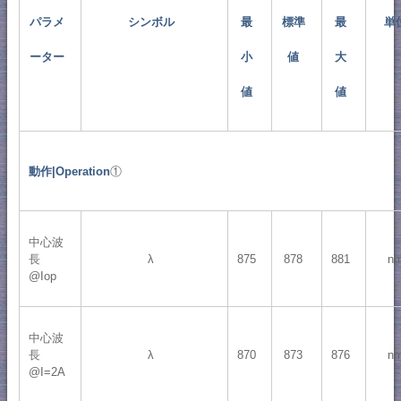
パラメ
シンボル
最
標準
最
単
ーター
小
値
大
値
値
動作|Operation
①
中心波
長
λ
875
878
881
n
@Iop
中心波
長
λ
870
873
876
n
@I=2A