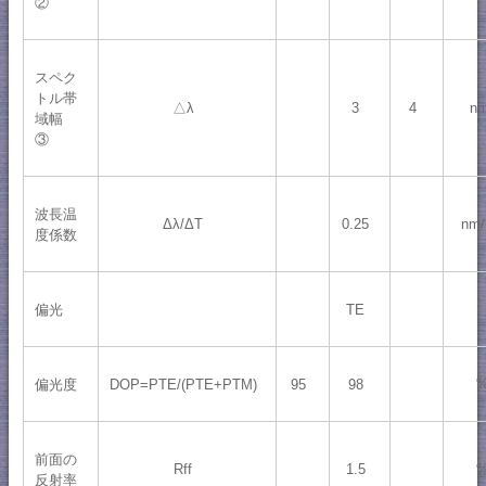
②
スペク
トル帯
△λ
3
4
n
域幅
③
波長温
Δλ/ΔT
0.25
nm
度係数
偏光
TE
偏光度
DOP=PTE/(PTE+PTM)
95
98
前面の
Rff
1.5
反射率