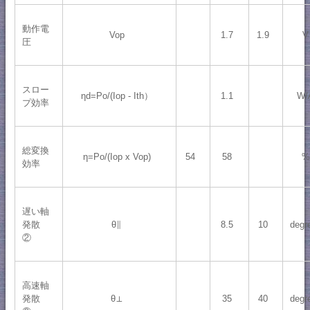
動作電
Vop
1.7
1.9
V
圧
スロー
ηd=Po/(Iop - Ith）
1.1
W/
プ効率
総変換
η=Po/(Iop x Vop)
54
58
%
効率
遅い軸
発散
θ∥
8.5
10
degr
②
高速軸
発散
θ⊥
35
40
degr