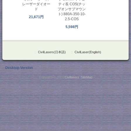
レーザーダイオー
ティ長 COS(チッ
ド
プオンサブマウン
ト) 880A-350-10-
21,671円
2.5-COS
5,598円
::
CivilLasers(日本語)
::
CivilLaser(English)
Desktop Version
Copyright © 2026
Civillasers
.
SiteMap