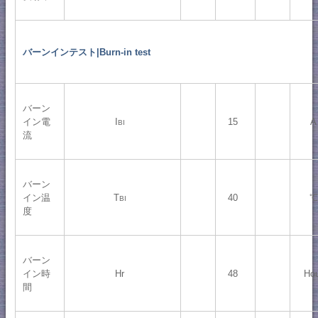
バーンインテスト|Burn-in test
バーン
イン電
I
15
A
BI
流
バーン
イン温
T
40
℃
BI
度
バーン
イン時
Hr
48
Ho
間