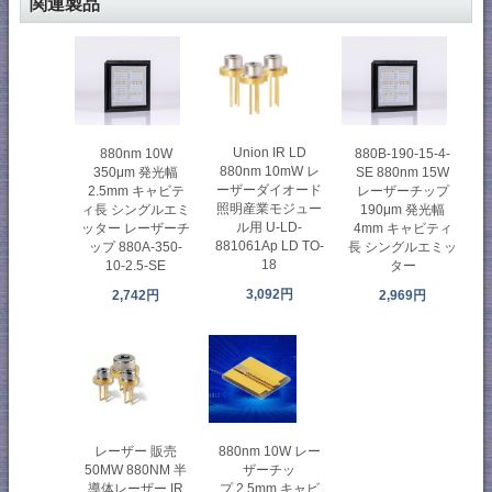
関連製品
Union IR LD
880nm 10W
880B-190-15-4-
880nm 10mW レ
350μm 発光幅
SE 880nm 15W
ーザーダイオード
2.5mm キャビテ
レーザーチップ
照明産業モジュー
ィ長 シングルエミ
190μm 発光幅
ル用 U-LD-
ッター レーザーチ
4mm キャビティ
881061Ap LD TO-
ップ 880A-350-
長 シングルエミッ
18
10-2.5-SE
ター
3,092円
2,742円
2,969円
レーザー 販売
880nm 10W レー
50MW 880NM 半
ザーチッ
導体レーザー IR
プ 2.5mm キャビ