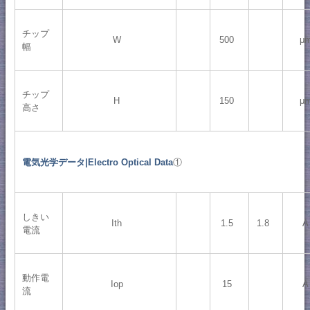
チップ
W
500
μ
幅
チップ
H
150
μ
高さ
電気光学データ|Electro Optical Data
①
しきい
Ith
1.5
1.8
A
電流
動作電
Iop
15
A
流