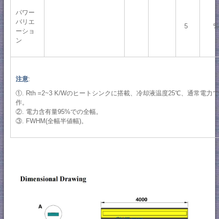
パワー
バリエ
5
%
ーショ
ン
注意
:
①. Rth =2~3 K/Wのヒートシンクに搭載、冷却液温度25℃、通常電力
作。
②. 電力含有量95%での全幅。
③. FWHM(全幅半値幅)。