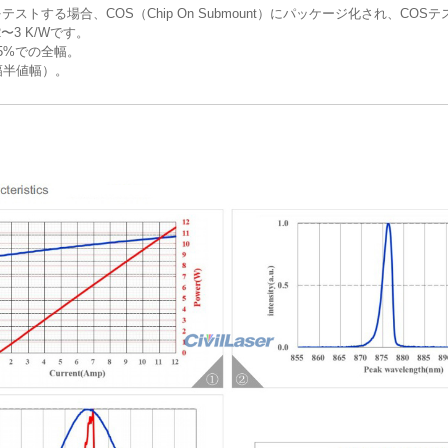
テストする場合、COS（Chip On Submount）にパッケージ化され、COS
〜3 K/Wです。
95%での全幅。
全幅半値幅）。