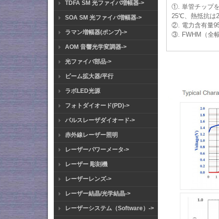
TDFA SM 光ファイバ増幅器->
①. 単管チップを
25℃、熱抵抗は2
SOA SM 光ファイバ増幅器->
②. 電力含有量
ラマン増幅器(ポンプ)->
③. FWHM（
AOM 音響光学変調器->
光ファイバ部品->
ビーム拡大器/平行
ラボLED光源
フォトダイオード(PD)->
パルスレーザダイオード->
赤外線レーザー照明
レーザーパワーメータ->
レーザー 彫刻機
レーザーレンズ->
レーザー結晶/光学結晶->
レーザーシステム（Software）->