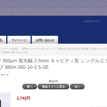
Japanese ()
品
マイページ
お問い合わせ
イオード(波長)
::
880nm レーザーダイオード
:: 880nm 10W 350μm 発光幅 2.5mm 
0A-350-10-2.5-SE
0W 350μm 発光幅 2.5mm キャビティ長 シングル
80A-350-10-2.5-SE
イオード
商品2/5
前へ
商品リストに戻る
次へ
2,742円