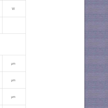
W
μm
μm
μm