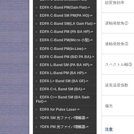
総変換効率
EDFA C-Band PM(Gain Flat)->
EDFA C-Band SM PM(PA HG)->
遅軸発散角②
EDFA C-Band SM(LA Gain Flat)->
EDFA C-Band PM (PA BA HP)->
EDFA C-Band PM(Micro 小型)->
速軸発散角③
EDFA C-Band PM(In-Line)->
EDFA C-Band PM (BiD PA BA)->
スペクトル幅③
EDFA L-Band SM (PA BA HP)->
EDFA L-Band PM (BA HP)->
EDFA L+ Band SM (BA GF)->
波長温度係数
EDFA C+L Band SM (BA)->
EDFA C++ Band SM (BA Gain
Flat)->
偏光
EDFA for Pulse Laser->
YDFA SM 光ファイバ増幅器->
YDFA PM 光ファイバ増幅器->
注意
: