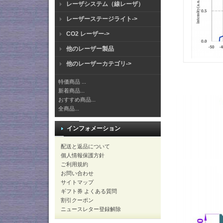
レーザシステム（線レーザ）
レーザーステージライト->
CO2 レーザー->
他のレーザー製品
他のレーザーカテゴリ->
特価商品 ...
新着商品...
おすすめ商品...
全商品...
インフォメーション
配送と返品について
個人情報保護方針
ご利用規約
お問い合わせ
サイトマップ
ギフト券 よくある質問
割引クーポン
ニュースレター登録解除