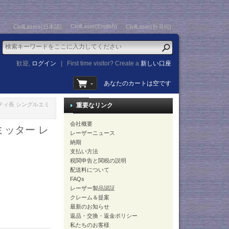
CivilLaser(English)
CivilLasers(日本語)
CivilLaser(한국어)
歓迎,
ログイン
|
First time visitor? Create a
新しい口座
あなたのカートは空です
キャビティ長 シングルエミ
重要なリンク
会社概要
エミッター レ
レーザーニュース
納期
支払い方法
税関申告と関税の説明
配送料について
FAQs
レーザー製品認証
クレーム＆提案
最新のお知らせ
返品・交換・返金ポリシー
私たちのお客様