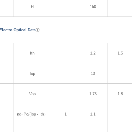
H
150
tro Optical Data
①
Ith
1.2
1.5
Iop
10
Vop
1.73
1.8
ηd=Po/(Iop - Ith）
1
1.1