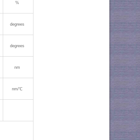
%
degrees
degrees
nm
nm/℃