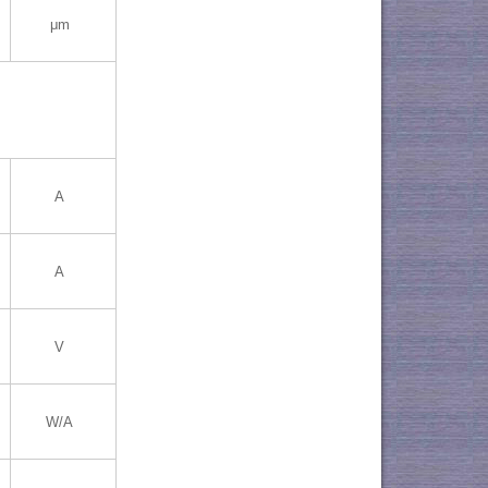
μm
A
A
V
W/A