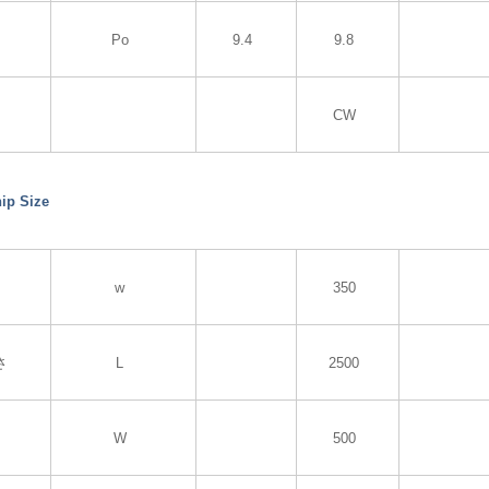
Po
9.4
9.8
CW
p Size
w
350
さ
L
2500
W
500