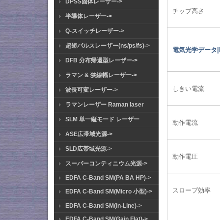
DPSS固体レーザー->
チップ高さ
半導体レーザー->
Q-スイッチレーザー->
超短パルスレーザー(ns/ps/fs)->
電気光学データ|Elec
DFB 分布帰還型レーザー->
ラマン & 狭線幅レーザー->
しきい電流
波長可変レーザー->
ラマンレーザー Raman laser
SLM 単一縦モード レーザー
動作電流
ASE広帯域光源->
SLD広帯域光源->
動作電圧
スーパーコンティニウム光源->
EDFA C-Band SM(PA BA HP)->
スロープ効率
EDFA C-Band SM(Micro 小型)->
EDFA C-Band SM(In-Line)->
EDFA C-Band SM(Gain Flat)->