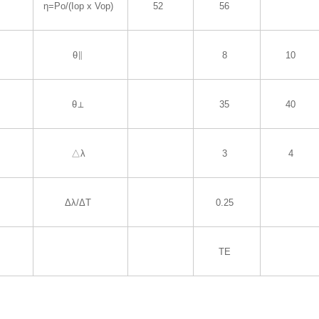
η=Po/(Iop x Vop)
52
56
θ∥
8
10
θ⊥
35
40
△λ
3
4
Δλ/ΔT
0.25
TE