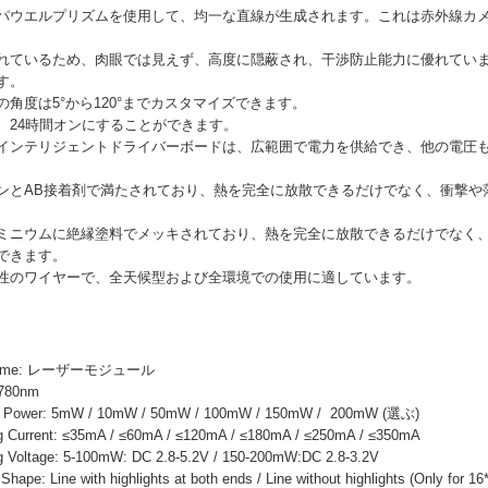
パウエルプリズムを使用して、均一な直線が生成されます。これは赤外線カ
れているため、肉眼では見えず、高度に隠蔽され、干渉防止能力に優れてい
す。
角度は5°から120°までカスタマイズできます。
、24時間オンにすることができます。
たインテリジェントドライバーボードは、広範囲で電力を供給でき、他の電圧
ンとAB接着剤で満たされており、熱を完全に放散できるだけでなく、衝撃や
ミニウムに絶縁塗料でメッキされており、熱を完全に放散できるだけでなく
できます。
性のワイヤーで、全天候型および全環境での使用に適しています。
 Name: レーザーモジュール
 780nm
ower: 5mW / 10mW / 50mW / 100mW / 150mW / 200mW (選ぶ)
Current: ≤35mA / ≤60mA / ≤120mA / ≤180mA / ≤250mA / ≤350mA
Voltage: 5-100mW: DC 2.8-5.2V / 150-200mW:DC 2.8-3.2V
: Line with highlights at both ends / Line without highlights (Only for 