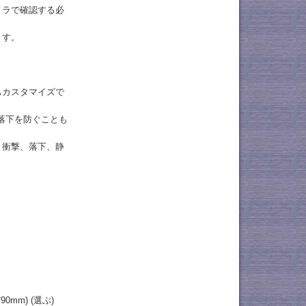
メラで確認する必
ます。
もカスタマイズで
落下を防ぐことも
、衝撃、落下、静
16*90mm) (選ぶ)