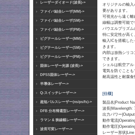
レーザーダイオード(波長)->
オリジナルの輸入
要があります。
ファイバ結合レーザ(MM)->
可視光から遠く離
ファイバ結合レーザ(SM)->
線幅は調整可能で
パウエルプリズムの
ファイバ結合レーザ(PM)->
特に安定性が高く
ピグテールレーザー(MM)->
輸入ICを搭載し
きます。
ピグテールレーザー(SM)->
内部は放熱シリコ
ピグテールレーザー(PM)->
できます。
シェルは航空アル
固体レーザー光源 (波長)->
電気を防ぐことも
DPSS固体レーザー->
耐高温性と耐腐食
半導体レーザー->
Q-スイッチレーザー->
[仕様]
超短パルスレーザー(ns/ps/fs)->
製品名|Product
波長|Wavelength:
DFB 分布帰還型レーザー->
出力パワー|Output P
ラマン & 狭線幅レーザー->
動作電流|Operating 
動作電圧|Operating 
波長可変レーザー->
レーザー形状|Line Shape