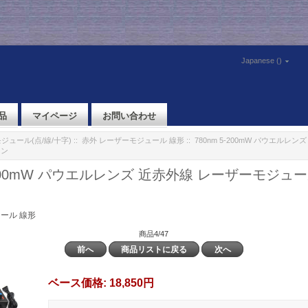
Japanese ()
品
マイページ
お問い合わせ
ジュール(点/線/十字)
::
赤外 レーザーモジュール 線形
:: 780nm 5-200mW パウエルレ
イン
5-200mW パウエルレンズ 近赤外線 レーザーモジュ
ール 線形
商品4/47
前へ
商品リストに戻る
次へ
ベース価格:
18,850円