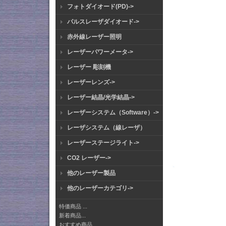
フォトダイオード(PD)->
パルスレーザダイオード->
赤外線レーザー照明
レーザーパワーメータ->
レーザー 彫刻機
レーザーレンズ->
レーザー結晶/光学結晶->
レーザーシステム（Software）->
レーザシステム（線レーザ）
レーザーステージライト->
CO2 レーザー->
他のレーザー製品
他のレーザーカテゴリ->
特価商品 ...
新着商品...
おすすめ商品...