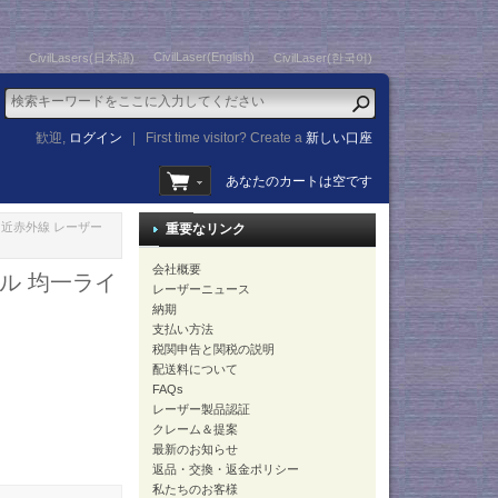
CivilLaser(English)
CivilLasers(日本語)
CivilLaser(한국어)
歓迎,
ログイン
|
First time visitor? Create a
新しい口座
あなたのカートは空です
ンズ 近赤外線 レーザー
重要なリンク
会社概要
ール 均一ライ
レーザーニュース
納期
支払い方法
税関申告と関税の説明
配送料について
FAQs
レーザー製品認証
クレーム＆提案
最新のお知らせ
返品・交換・返金ポリシー
私たちのお客様