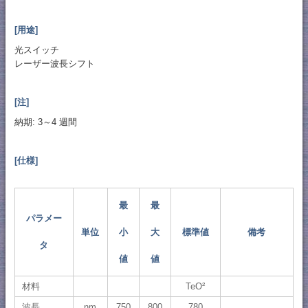
[用途]
光スイッチ
レーザー波長シフト
[注]
納期: 3～4 週間
[仕様]
最
最
パラメー
単位
小
大
標準値
備考
タ
値
値
材料
TeO²
波長
nm
750
800
780