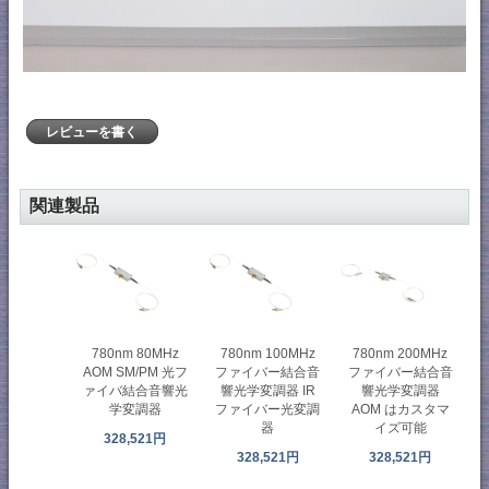
レビューを書く
関連製品
780nm 80MHz
780nm 100MHz
780nm 200MHz
AOM SM/PM 光フ
ファイバー結合音
ファイバー結合音
ァイバ結合音響光
響光学変調器 IR
響光学変調器
学変調器
ファイバー光変調
AOM はカスタマ
器
イズ可能
328,521円
328,521円
328,521円