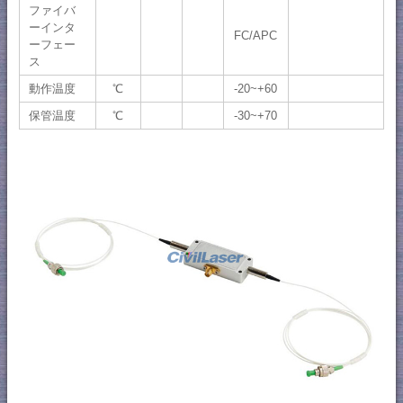
ファイバ
ーインタ
FC/APC
ーフェー
ス
動作温度
℃
-20~+60
保管温度
℃
-30~+70