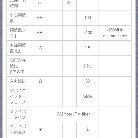
ns
45
時間
中心周波
MHz
100
数
周波数シ
-100MHz
MHz
+100
フト
customizable
無線周波
W
1.5
数電力
電圧定在
波比
1.2:1
(VSWR)
入力抵抗
Ω
50
デバイス
インター
SMA
フェース
ファイバ
SM fiber /PM fiber
ータイプ
ファイバ
m
1
ーの長さ