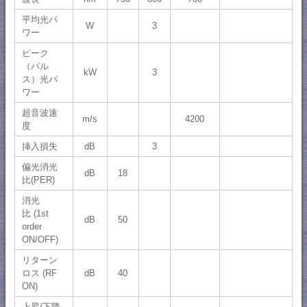
平均光パ
W
3
ワー
ピーク
（パル
kW
3
ス）光パ
ワー
超音波速
m/s
4200
度
挿入損失
dB
3
偏光消光
dB
18
比(PER)
消光
比 (1st
dB
50
order
ON/OFF)
リターン
ロス (RF
dB
40
ON)
上昇/下降