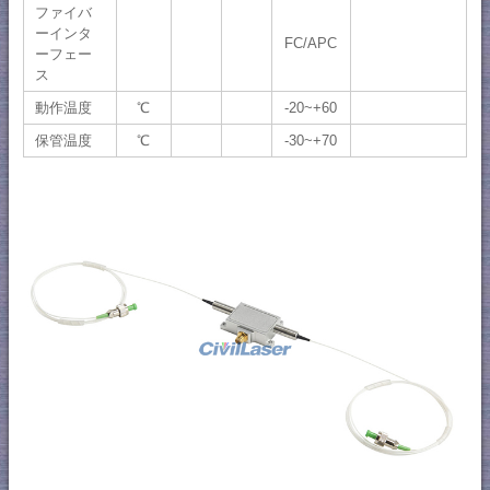
ファイバ
ーインタ
FC/APC
ーフェー
ス
動作温度
℃
-20~+60
保管温度
℃
-30~+70