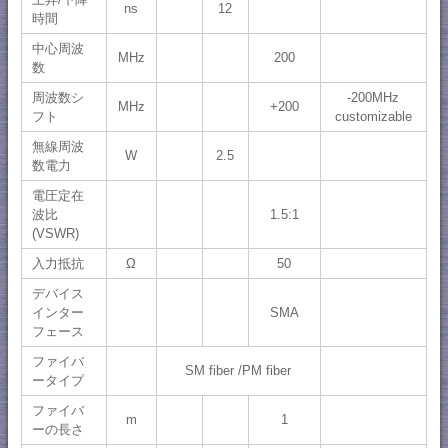
ns
12
時間
中心周波
MHz
200
数
周波数シ
-200MHz
MHz
+200
フト
customizable
無線周波
W
2.5
数電力
電圧定在
波比
1.5:1
(VSWR)
入力抵抗
Ω
50
デバイス
インター
SMA
フェース
ファイバ
SM fiber /PM fiber
ータイプ
ファイバ
m
1
ーの長さ