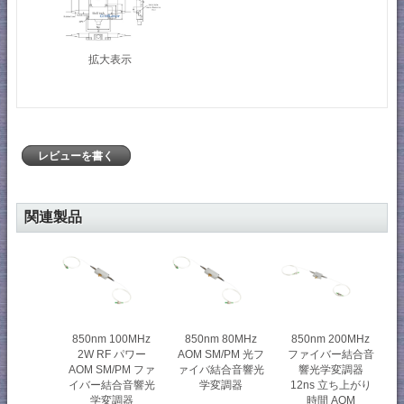
拡大表示
レビューを書く
関連製品
850nm 100MHz
850nm 80MHz
850nm 200MHz
2W RF パワー
AOM SM/PM 光フ
ファイバー結合音
AOM SM/PM ファ
ァイバ結合音響光
響光学変調器
イバー結合音響光
学変調器
12ns 立ち上がり
学変調器
時間 AOM