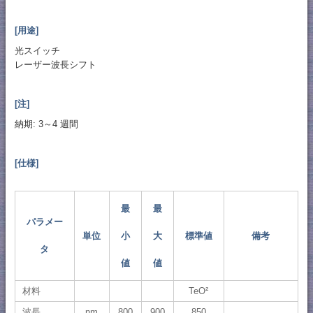
[用途]
光スイッチ
レーザー波長シフト
[注]
納期: 3～4 週間
[仕様]
最
最
パラメー
単位
小
大
標準値
備考
タ
値
値
材料
TeO²
波長
nm
800
900
850