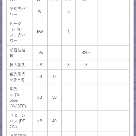
平均光パ
W
3
ワー
ピーク
（パル
kW
3
ス）光パ
ワー
超音波速
m/s
4200
度
挿入損失
dB
3
3
偏光消光
dB
18
比(PER)
消光
比 (1st
dB
50
order
ON/OFF)
リターン
ロス (RF
dB
40
ON)
上昇/下降