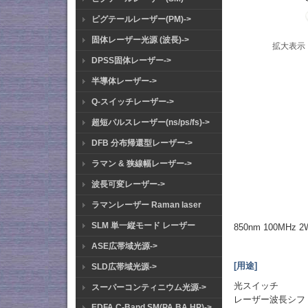
ピグテールレーザー(PM)->
固体レーザー光源 (波長)->
拡大表示
DPSS固体レーザー->
半導体レーザー->
Q-スイッチレーザー->
超短パルスレーザー(ns/ps/fs)->
DFB 分布帰還型レーザー->
ラマン & 狭線幅レーザー->
波長可変レーザー->
ラマンレーザー Raman laser
SLM 単一縦モード レーザー
850nm 100MH
ASE広帯域光源->
[用途]
SLD広帯域光源->
光スイッチ
スーパーコンティニウム光源->
レーザー波長シフ
EDFA C-Band SM(PA BA HP)->