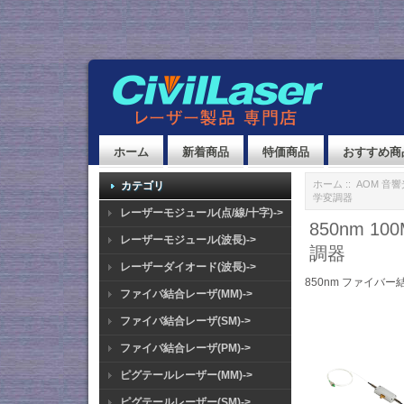
ホーム
新着商品
特価商品
おすすめ商
ホーム
::
AOM 音
カテゴリ
学変調器
レーザーモジュール(点/線/十字)->
850nm 1
レーザーモジュール(波長)->
調器
レーザーダイオード(波長)->
850nm ファイバー
ファイバ結合レーザ(MM)->
ファイバ結合レーザ(SM)->
ファイバ結合レーザ(PM)->
ピグテールレーザー(MM)->
ピグテールレーザー(SM)->