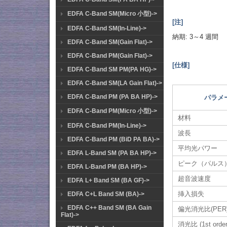
EDFA C-Band SM(Micro 小型)->
[注]
EDFA C-Band SM(In-Line)->
納期: 3～4 週間
EDFA C-Band SM(Gain Flat)->
EDFA C-Band PM(Gain Flat)->
[仕様]
EDFA C-Band SM PM(PA HG)->
EDFA C-Band SM(LA Gain Flat)->
EDFA C-Band PM (PA BA HP)->
パラメ
EDFA C-Band PM(Micro 小型)->
材料
EDFA C-Band PM(In-Line)->
波長
EDFA C-Band PM (BiD PA BA)->
平均光パワー
EDFA L-Band SM (PA BA HP)->
ピーク（パルス
EDFA L-Band PM (BA HP)->
超音波速度
EDFA L+ Band SM (BA GF)->
挿入損失
EDFA C+L Band SM (BA)->
EDFA C++ Band SM (BA Gain
偏光消光比(PER
Flat)->
消光比 (1st orde