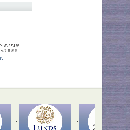
OM SM/PM 光
響光学変調器
1円