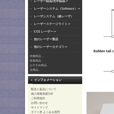
レーザー結晶/光学結晶->
レーザーシステム（Software）->
レーザシステム（線レーザ）
レーザーステージライト->
CO2 レーザー->
他のレーザー製品
他のレーザーカテゴリ->
特価商品 ...
新着商品...
おすすめ商品...
全商品...
インフォメーション
配送と返品について
個人情報保護方針
ご利用規約
お問い合わせ
サイトマップ
ギフト券 よくある質問