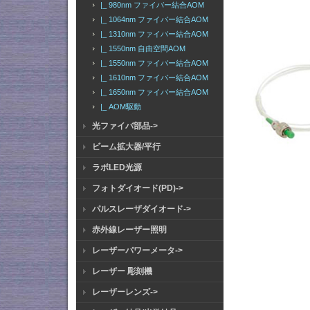
|_ 980nm ファイバー結合AOM
|_ 1064nm ファイバー結合AOM
|_ 1310nm ファイバー結合AOM
|_ 1550nm 自由空間AOM
|_ 1550nm ファイバー結合AOM
|_ 1610nm ファイバー結合AOM
|_ 1650nm ファイバー結合AOM
|_ AOM駆動
光ファイバ部品->
ビーム拡大器/平行
ラボLED光源
フォトダイオード(PD)->
パルスレーザダイオード->
赤外線レーザー照明
レーザーパワーメータ->
レーザー 彫刻機
レーザーレンズ->