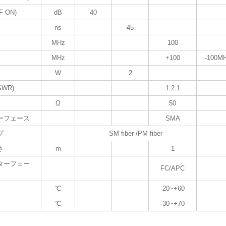
 ON)
dB
40
ns
45
MHz
100
MHz
+100
-100MH
W
2
WR)
1.2:1
Ω
50
ーフェース
SMA
プ
SM fiber /PM fiber
さ
m
1
ターフェー
FC/APC
℃
-20~+60
℃
-30~+70