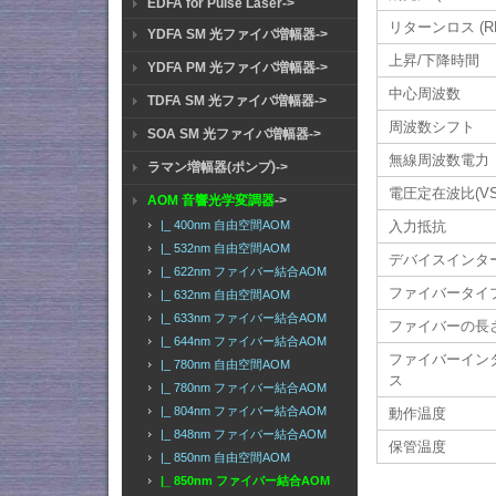
EDFA for Pulse Laser->
リターンロス (RF
YDFA SM 光ファイバ増幅器->
上昇/下降時間
YDFA PM 光ファイバ増幅器->
中心周波数
TDFA SM 光ファイバ増幅器->
周波数シフト
SOA SM 光ファイバ増幅器->
無線周波数電力
ラマン増幅器(ポンプ)->
電圧定在波比(VS
AOM 音響光学変調器
->
|_ 400nm 自由空間AOM
入力抵抗
|_ 532nm 自由空間AOM
デバイスインタ
|_ 622nm ファイバー結合AOM
ファイバータイ
|_ 632nm 自由空間AOM
|_ 633nm ファイバー結合AOM
ファイバーの長
|_ 644nm ファイバー結合AOM
ファイバーイン
|_ 780nm 自由空間AOM
ス
|_ 780nm ファイバー結合AOM
|_ 804nm ファイバー結合AOM
動作温度
|_ 848nm ファイバー結合AOM
保管温度
|_ 850nm 自由空間AOM
|_ 850nm ファイバー結合AOM