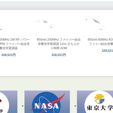
100MHz 2W RF パワー
850nm 200MHz ファイバー結合
850nm 80MHz A
M/PM ファイバー結合音
音響光学変調器 12ns 立ち上が
ファイバ結合音
響光学変調器
り時間 AOM
328,52
328,521円
328,521円