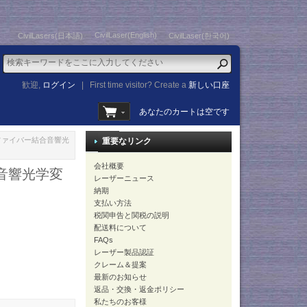
CivilLaser(English)
CivilLasers(日本語)
CivilLaser(한국어)
歓迎,
ログイン
|
First time visitor? Create a
新しい口座
あなたのカートは空です
/PM ファイバー結合音響光
重要なリンク
会社概要
結合音響光学変
レーザーニュース
納期
支払い方法
税関申告と関税の説明
配送料について
FAQs
レーザー製品認証
クレーム＆提案
最新のお知らせ
返品・交換・返金ポリシー
私たちのお客様