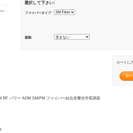
選択して下さい:
ファイバータイプ
駆動
カートに
z 2W RF パワー AOM SM/PM ファイバー結合音響光学変調器
ト