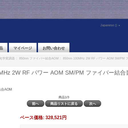
Japanese ()
品
マイページ
お問い合わせ
響光学変調器
::
850nm ファイバー結合AOM
:: 850nm 100MHz 2W RF パワー AOM SM
00MHz 2W RF パワー AOM SM/PM ファイバー
結合AOM
商品1/3
前へ
商品リストに戻る
次へ
ベース価格:
328,521円