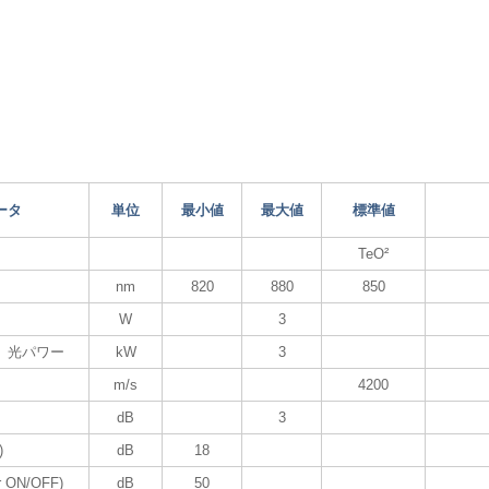
ータ
単位
最小値
最大値
標準値
TeO²
nm
820
880
850
W
3
）光パワー
kW
3
m/s
4200
dB
3
)
dB
18
r ON/OFF)
dB
50