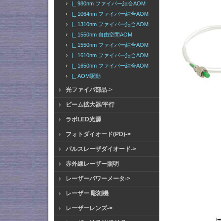
|_ 980nm ファイバー結合AOM
|_ 1064nm ファイバー結合AOM
|_ 1310nm ファイバー結合AOM
|_ 1550nm 自由空間AOM
|_ 1550nm ファイバー結合AOM
|_ 1610nm ファイバー結合AOM
|_ 1650nm ファイバー結合AOM
|_ AOM駆動
光ファイバ部品->
ビーム拡大器/平行
ラボLED光源
フォトダイオード(PD)->
パルスレーザダイオード->
赤外線レーザー照明
レーザーパワーメータ->
レーザー 彫刻機
レーザーレンズ->