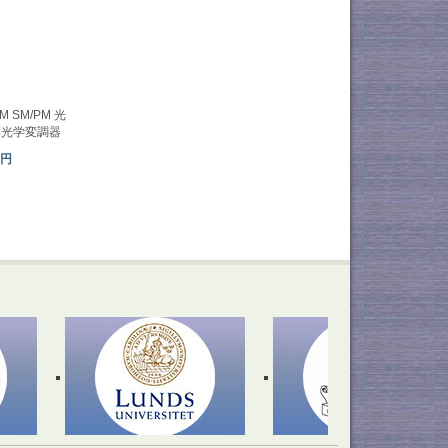
OM SM/PM 光
響光学変調器
1円