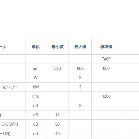
ータ
単位
最小値
最大値
標準値
TeO²
nm
820
880
850
W
3
）光パワー
kW
3
m/s
4200
dB
3
)
dB
18
r ON/OFF)
dB
50
 ON)
dB
40