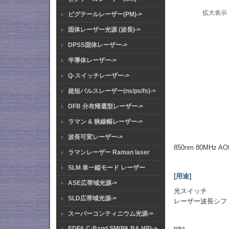
拡大表示
ピグテールレーザー(PM)->
固体レーザー光源 (波長)->
DPSS固体レーザー->
半導体レーザー->
Q-スイッチレーザー->
超短パルスレーザー(ns/ps/fs)->
DFB 分布帰還型レーザー->
ラマン & 狭線幅レーザー->
波長可変レーザー->
850nm 80MHz
ラマンレーザー Raman laser
SLM 単一縦モード レーザー
[用途]
ASE広帯域光源->
光スイッチ
SLD広帯域光源->
レーザー波長シフ
スーパーコンティニウム光源->
EDFA C-Band SM(PA BA HP)->