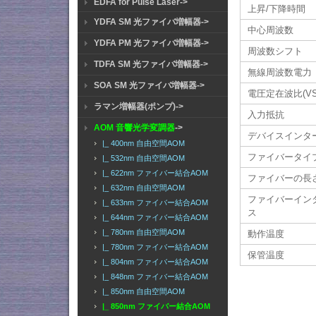
EDFA for Pulse Laser->
上昇/下降時間
YDFA SM 光ファイバ増幅器->
中心周波数
YDFA PM 光ファイバ増幅器->
周波数シフト
TDFA SM 光ファイバ増幅器->
無線周波数電力
SOA SM 光ファイバ増幅器->
電圧定在波比(VS
ラマン増幅器(ポンプ)->
入力抵抗
AOM 音響光学変調器
->
デバイスインタ
|_ 400nm 自由空間AOM
ファイバータイ
|_ 532nm 自由空間AOM
|_ 622nm ファイバー結合AOM
ファイバーの長
|_ 632nm 自由空間AOM
ファイバーイン
|_ 633nm ファイバー結合AOM
ス
|_ 644nm ファイバー結合AOM
|_ 780nm 自由空間AOM
動作温度
|_ 780nm ファイバー結合AOM
保管温度
|_ 804nm ファイバー結合AOM
|_ 848nm ファイバー結合AOM
|_ 850nm 自由空間AOM
|_ 850nm ファイバー結合AOM