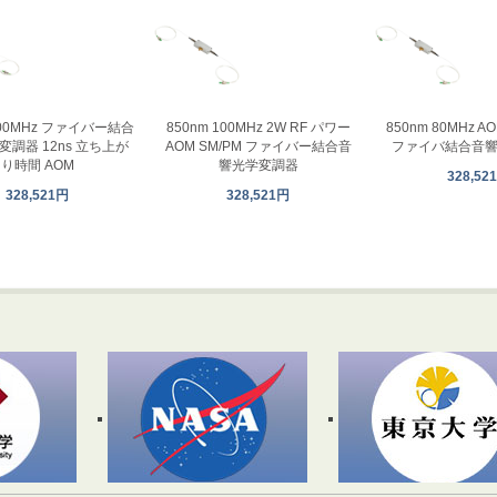
200MHz ファイバー結合
850nm 100MHz 2W RF パワー
850nm 80MHz A
調器 12ns 立ち上が
AOM SM/PM ファイバー結合音
ファイバ結合音
り時間 AOM
響光学変調器
328,52
328,521円
328,521円