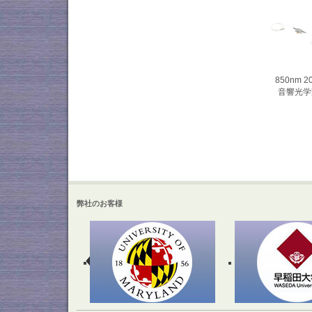
850nm 
音響光学変
弊社のお客様