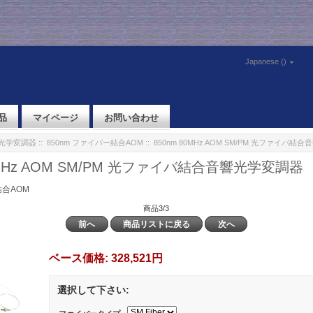
Japanese ()
品
マイページ
お問い合わせ
響光学変調器
::
850nm ファイバー結合AOM
:: 850nm 80MHz AOM SM/PM 光ファイバ
0MHz AOM SM/PM 光ファイバ結合音響光学変調器
結合AOM
商品3/3
前へ
商品リストに戻る
次へ
ベース価格:
328,521円
選択して下さい: