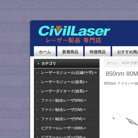
ホーム
新着商品
特価商品
おすすめ商
ホーム
::
AOM 音
カテゴリ
850nm 8
レーザーモジュール(点/線/十字)->
レーザーモジュール(波長)->
850nm ファイバー
レーザーダイオード(波長)->
ファイバ結合レーザ(MM)->
ファイバ結合レーザ(SM)->
ファイバ結合レーザ(PM)->
ピグテールレーザー(MM)->
ピグテールレーザー(SM)->