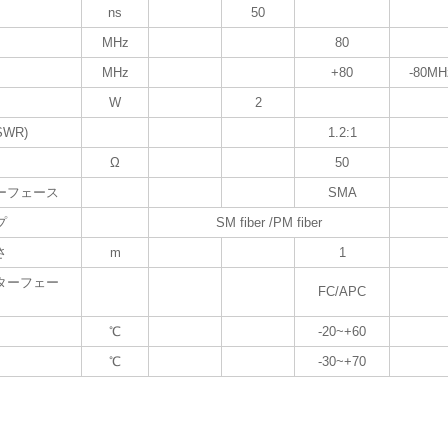
ns
50
MHz
80
MHz
+80
-80MH
W
2
WR)
1.2:1
Ω
50
ーフェース
SMA
プ
SM fiber /PM fiber
さ
m
1
ターフェー
FC/APC
℃
-20~+60
℃
-30~+70