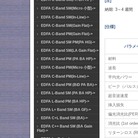
[注]
EDFA C-Band SM(Micro 小型)->
納期: 3～4 週間
EDFA C-Band SM(In-Line)->
EDFA C-Band SM(Gain Flat)->
[仕様]
EDFA C-Band PM(Gain Flat)->
EDFA C-Band SM PM(PA HG)->
パラメ
EDFA C-Band SM(LA Gain Flat)->
材料
EDFA C-Band PM (PA BA HP)->
EDFA C-Band PM(Micro 小型)->
波長
EDFA C-Band PM(In-Line)->
平均光パワー
EDFA C-Band PM (BiD PA BA)->
ピーク（パルス
EDFA L-Band SM (PA BA HP)->
超音波速度
EDFA L-Band PM (BA HP)->
挿入損失
EDFA L+ Band SM (BA GF)->
偏光消光比(PER
EDFA C+L Band SM (BA)->
消光比 (1st orde
EDFA C++ Band SM (BA Gain
Flat)->
リターンロス (RF