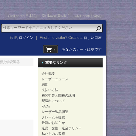
CivilLaser(English)
CivilLasers(日本語)
CivilLaser(한국어)
歓迎,
ログイン
|
First time visitor? Create a
新しい口座
あなたのカートは空です
結合音響光学変調器
重要なリンク
会社概要
レーザーニュース
納期
支払い方法
税関申告と関税の説明
配送料について
FAQs
レーザー製品認証
クレーム＆提案
最新のお知らせ
返品・交換・返金ポリシー
私たちのお客様