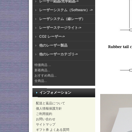
レーザー結晶/光学結晶->
レーザーシステム（Software）->
レーザシステム（線レーザ）
レーザーステージライト->
CO2 レーザー->
他のレーザー製品
他のレーザーカテゴリ->
特価商品 ...
新着商品...
おすすめ商品...
全商品...
インフォメーション
配送と返品について
個人情報保護方針
ご利用規約
お問い合わせ
サイトマップ
ギフト券 よくある質問