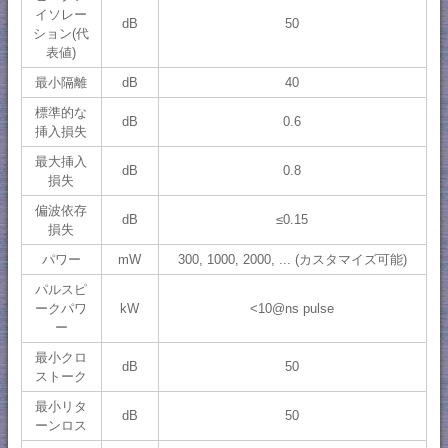
イソレー
dB
50
ション(代
表値)
最小隔離
dB
40
標準的な
dB
0.6
挿入損失
最大挿入
dB
0.8
損失
偏波依存
dB
≤0.15
損失
パワー
mW
300, 1000, 2000, ... (カスタマイズ可能)
パルスピ
ークパワ
kW
<10@ns pulse
ー
最小クロ
dB
50
ストーク
最小リタ
dB
50
ーンロス