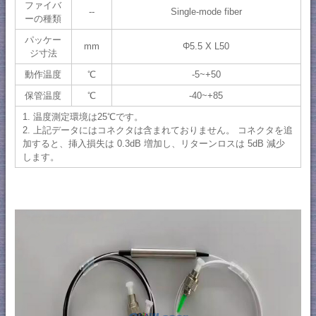
ファイバ
--
Single-mode fiber
ーの種類
パッケー
mm
Φ5.5 X L50
ジ寸法
動作温度
℃
-5~+50
保管温度
℃
-40~+85
1. 温度測定環境は25℃です。
2. 上記データにはコネクタは含まれておりません。 コネクタを追
加すると、挿入損失は 0.3dB 増加し、リターンロスは 5dB 減少
します。