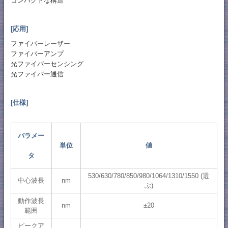
コンパクトな構造
[応用]
ファイバーレーザー
ファイバーアンプ
光ファイバーセンシング
光ファイバー通信
[仕様]
パラメー
単位
値
タ
530/630/780/850/980/1064/1310/1550 (選
中心波長
nm
ぶ)
動作波長
nm
±20
範囲
ピークア