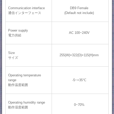
Communication interface
DB9 Female
通信インターフェース
(Default not include)
Power supply
AC 100~240V
電力供給
Size
255(W)×322(D)×115(H)mm
サイズ
Operating temperature
range
-5~+35°C
動作温度範囲
Operating humidity range
0~70%
動作湿度範囲