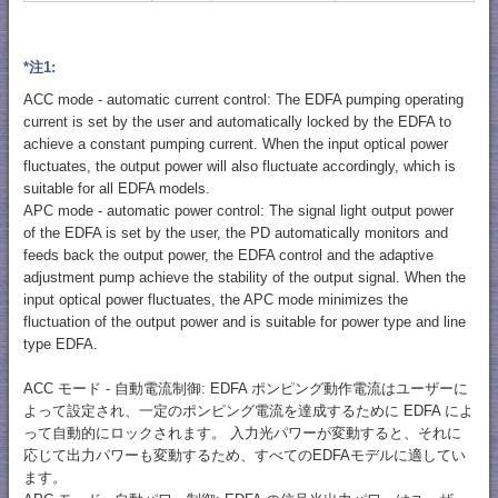
*注1:
ACC mode - automatic current control: The EDFA pumping operating
current is set by the user and automatically locked by the EDFA to
achieve a constant pumping current. When the input optical power
fluctuates, the output power will also fluctuate accordingly, which is
suitable for all EDFA models.
APC mode - automatic power control: The signal light output power
of the EDFA is set by the user, the PD automatically monitors and
feeds back the output power, the EDFA control and the adaptive
adjustment pump achieve the stability of the output signal. When the
input optical power fluctuates, the APC mode minimizes the
fluctuation of the output power and is suitable for power type and line
type EDFA.
ACC モード - 自動電流制御: EDFA ポンピング動作電流はユーザーに
よって設定され、一定のポンピング電流を達成するために EDFA によ
って自動的にロックされます。 入力光パワーが変動すると、それに
応じて出力パワーも変動するため、すべてのEDFAモデルに適してい
ます。