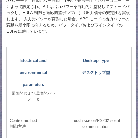
APC モード - 自動パワー制御: EDFA の信号光出力パワーはユーザー
によって設定され、PD は出力パワーを自動的に監視してフィードバ
ックし、EDFA 制御と適応調整ポンプにより出力信号の安定性を実現
します。 入力光パワーが変動した場合、APC モードは出力パワーの
変動を最小限に抑えるため、パワータイプおよびラインタイプの
EDFA に適しています。
Electrical and
Desktop Type
environmental
デスクトップ型
parameters
電気的および環境的パラ
メータ
Control method
Touch screen/RS232 serial
制御方法
communication