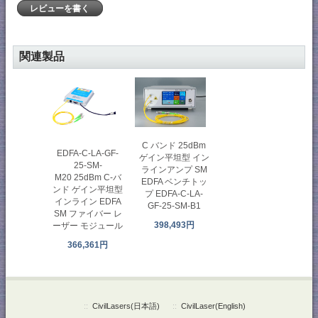
レビューを書く
関連製品
C バンド 25dBm
EDFA-C-LA-GF-
ゲイン平坦型 イン
25-SM-
ラインアンプ SM
M20 25dBm C-バ
EDFA ベンチトッ
ンド ゲイン平坦型
プ EDFA-C-LA-
インライン EDFA
GF-25-SM-B1
SM ファイバー レ
398,493円
ーザー モジュール
366,361円
::
CivilLasers(日本語)
::
CivilLaser(English)