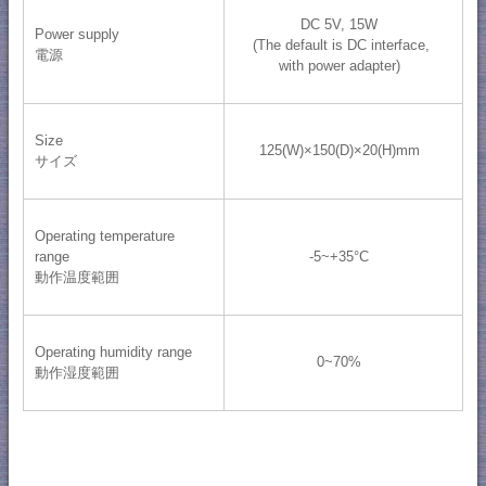
DC 5V, 15W
Power supply
(The default is DC interface,
電源
with power adapter)
Size
125(W)×150(D)×20(H)mm
サイズ
Operating temperature
range
-5~+35°C
動作温度範囲
Operating humidity range
0~70%
動作湿度範囲