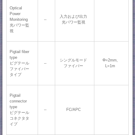
Optical
Power
入力および出力
Monitoring
--
光パワー監視
光パワー監
視
Pigtail fiber
type
シングルモード
Φ=2mm,
ピグテール
--
ファイバー
L=1m
ファイバー
タイプ
Pigtail
connector
type
--
FC/APC
ピグテール
コネクタタ
イプ