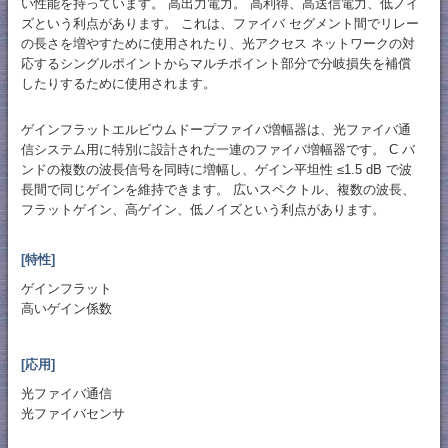
い性能を持っています。 高出力電力。 高利得、高送信電力、低ノイ
ズという利点があります。 これは、ファイバ セグメント間でリレー
の長さを増やすために使用されたり、光アクセス ネットワークの対
応するシングルポイントからマルチポイント部分で分岐損失を補償
したりするために使用されます。
ゲインフラットエルビウムドープファイバ増幅器は、光ファイバ通
信システム用に特別に設計された一連のファイバ増幅器です。 C バ
ンドの複数の波長信号を同時に増幅し、ゲイン平坦性 ≤1.5 dB で波
長間で同じゲインを維持できます。 広いスペクトル、複数の波長、
フラットゲイン、高ゲイン、低ノイズという利点があります。
[特性]
ゲインフラット
高いゲイン係数
[応用]
光ファイバ通信
光ファイバセンサ