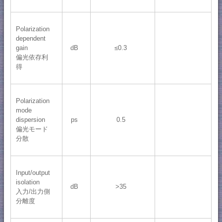
Polarization
dependent
gain
dB
≤0.3
偏光依存利
得
Polarization
mode
dispersion
ps
0.5
偏光モード
分散
Input/output
isolation
dB
>35
入力/出力側
分離度