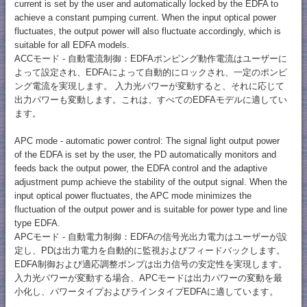
current is set by the user and automatically locked by the EDFA to
achieve a constant pumping current. When the input optical power
fluctuates, the output power will also fluctuate accordingly, which is
suitable for all EDFA models.
ACCモード - 自動電流制御：EDFAポンピング動作電流はユーザーに
よって設定され、EDFAによって自動的にロックされ、一定のポンピ
ング電流を実現します。 入力光パワーが変動すると、それに応じて
出力パワーも変動します。これは、すべてのEDFAモデルに適してい
ます。
APC mode - automatic power control: The signal light output power
of the EDFA is set by the user, the PD automatically monitors and
feeds back the output power, the EDFA control and the adaptive
adjustment pump achieve the stability of the output signal. When the
input optical power fluctuates, the APC mode minimizes the
fluctuation of the output power and is suitable for power type and line
type EDFA.
APCモード - 自動電力制御：EDFAの信号光出力電力はユーザーが設
定し、PDは出力電力を自動的に監視およびフィードバックします。
EDFA制御および適応調整ポンプは出力信号の安定性を実現します。
入力光パワーが変動する場合、APCモードは出力パワーの変動を最
小化し、パワータイプおよびラインタイプEDFAに適しています。