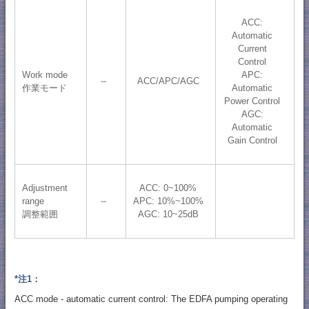
ACC:
Automatic
Current
Control
Work mode
APC:
--
ACC/APC/AGC
作業モード
Automatic
Power Control
AGC:
Automatic
Gain Control
Adjustment
ACC: 0~100%
range
--
APC: 10%~100%
調整範囲
AGC: 10~25dB
*注1：
ACC mode - automatic current control: The EDFA pumping operating